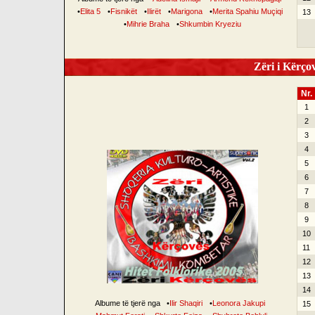
•
Elita 5
•
Fisnikët
•
Ilirët
•
Marigona
•
Merita Spahiu Muçiqi
13
•
Mihrie Braha
•
Shkumbin Kryeziu
Zëri i Kërçov
Nr.
1
2
3
4
5
6
7
8
9
10
11
12
13
14
Albume të tjerë nga
•
Ilir Shaqiri
•
Leonora Jakupi
15