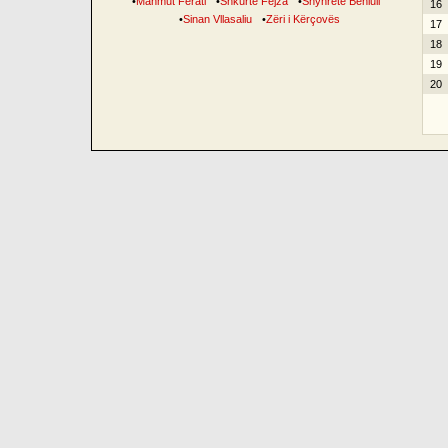
•
Mahmut Ferati
•
Shkurte Fejza
•
Shyhrete Behluli
16
•
Sinan Vllasaliu
•
Zëri i Kërçovës
17
18
19
20