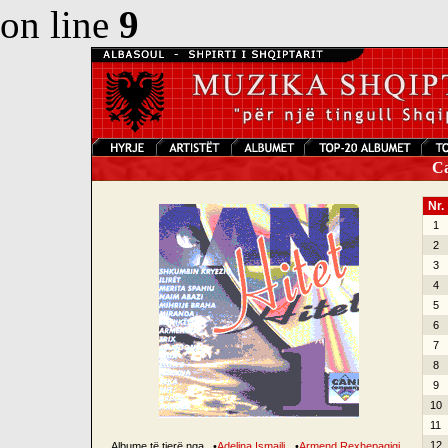
on line
9
Can
Nr.
1
2
3
4
5
6
7
8
9
10
11
12
Albume të tjerë nga
•
Adelina Ismajli
•
Armend Rexhepagiqi