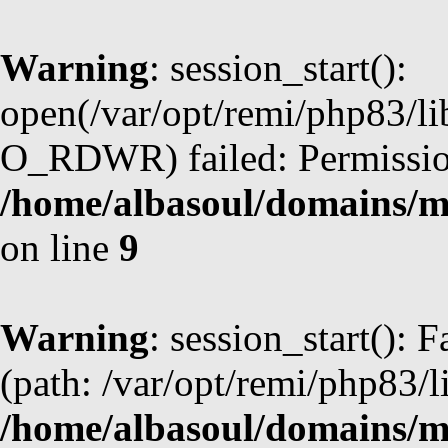
Warning
: session_start():
open(/var/opt/remi/php83/li
O_RDWR) failed: Permission
/home/albasoul/domains/m
on line
9
Warning
: session_start(): F
(path: /var/opt/remi/php83/l
/home/albasoul/domains/m