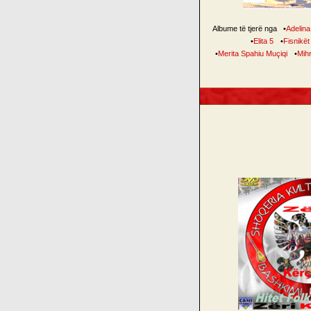
Albume të tjerë nga
•
Adelina 
•
Elita 5
•
Fisnikët
•
Merita Spahiu Muçiqi
•
Mihr