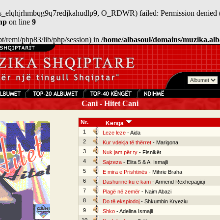
/sess_elqhjrhmbqg9q7redjkahudlp9, O_RDWR) failed: Permission denied 
hp
on line
9
/opt/remi/php83/lib/php/session) in
/home/albasoul/domains/muzika.alb
Cani - Hitet Cani
Nr.
Kënga
1
Leze leze
- Aida
2
Kur vdekja të thërret
- Marigona
3
Nuk jam për ty
- Fisnikët
4
Sajzeza
- Elita 5 & A. Ismajli
5
E mira e Prishtinës
- Mihrie Braha
6
Dashurinë ku e kam
- Armend Rexhepagiqi
7
Plagë në zemër
- Naim Abazi
8
Do të eksplodoj
- Shkumbin Kryeziu
9
Shko
- Adelina Ismajli