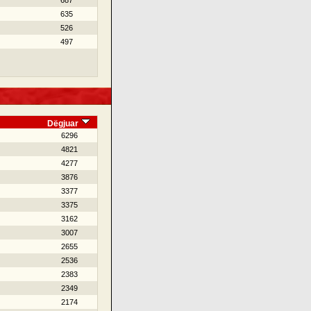
687
635
526
497
Dëgjuar
6296
4821
4277
3876
3377
3375
3162
3007
2655
2536
2383
2349
2174