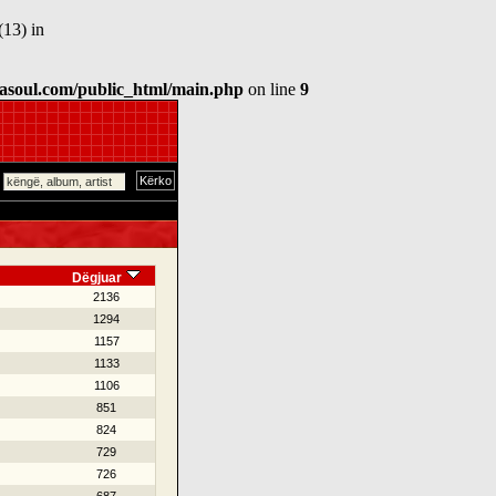
(13) in
asoul.com/public_html/main.php
on line
9
Dëgjuar
2136
1294
1157
1133
1106
851
824
729
726