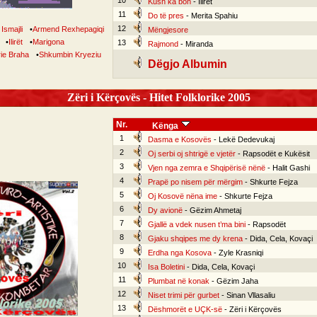
10
Kush ka bon
- Ilirët
11
Do të pres
- Merita Spahiu
12
Ismajli
•
Armend Rexhepagiqi
Mëngjesore
•
Ilirët
•
Marigona
13
Rajmond
- Miranda
ie Braha
•
Shkumbin Kryeziu
Dëgjo Albumin
Zëri i Kërçovës - Hitet Folklorike 2005
Nr.
Kënga
1
Dasma e Kosovës
- Lekë Dedevukaj
2
Oj serbi oj shtrigë e vjetër
- Rapsodët e Kukësit
3
Vjen nga zemra e Shqipërisë nënë
- Halit Gashi
4
Prapë po nisem për mërgim
- Shkurte Fejza
5
Oj Kosovë nëna ime
- Shkurte Fejza
6
Dy avionë
- Gëzim Ahmetaj
7
Gjallë a vdek nusen t’ma bini
- Rapsodët
8
Gjaku shqipes me dy krena
- Dida, Cela, Kovaçi
9
Erdha nga Kosova
- Zyle Krasniqi
10
Isa Boletini
- Dida, Cela, Kovaçi
11
Plumbat në konak
- Gëzim Jaha
12
Niset trimi për gurbet
- Sinan Vllasaliu
13
Dëshmorët e UÇK-së
- Zëri i Kërçovës