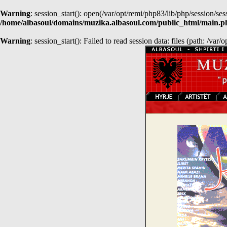
Warning
: session_start(): open(/var/opt/remi/php83/lib/php/session
/home/albasoul/domains/muzika.albasoul.com/public_html/main.p
Warning
: session_start(): Failed to read session data: files (path: /var