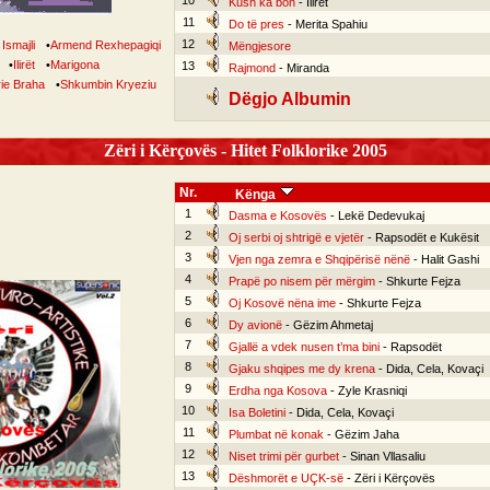
10
Kush ka bon
- Ilirët
11
Do të pres
- Merita Spahiu
12
Ismajli
•
Armend Rexhepagiqi
Mëngjesore
•
Ilirët
•
Marigona
13
Rajmond
- Miranda
ie Braha
•
Shkumbin Kryeziu
Dëgjo Albumin
Zëri i Kërçovës - Hitet Folklorike 2005
Nr.
Kënga
1
Dasma e Kosovës
- Lekë Dedevukaj
2
Oj serbi oj shtrigë e vjetër
- Rapsodët e Kukësit
3
Vjen nga zemra e Shqipërisë nënë
- Halit Gashi
4
Prapë po nisem për mërgim
- Shkurte Fejza
5
Oj Kosovë nëna ime
- Shkurte Fejza
6
Dy avionë
- Gëzim Ahmetaj
7
Gjallë a vdek nusen t’ma bini
- Rapsodët
8
Gjaku shqipes me dy krena
- Dida, Cela, Kovaçi
9
Erdha nga Kosova
- Zyle Krasniqi
10
Isa Boletini
- Dida, Cela, Kovaçi
11
Plumbat në konak
- Gëzim Jaha
12
Niset trimi për gurbet
- Sinan Vllasaliu
13
Dëshmorët e UÇK-së
- Zëri i Kërçovës