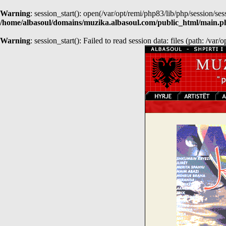
Warning
: session_start(): open(/var/opt/remi/php83/lib/php/sessio
/home/albasoul/domains/muzika.albasoul.com/public_html/main.p
Warning
: session_start(): Failed to read session data: files (path: /var