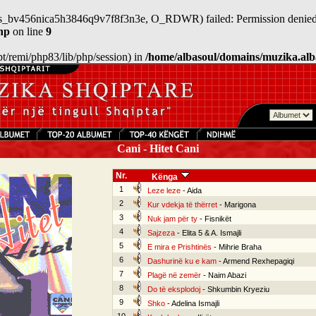
n/sess_bv456nica5h3846q9v7f8f3n3e, O_RDWR) failed: Permission denied
hp
on line
9
/opt/remi/php83/lib/php/session) in
/home/albasoul/domains/muzika.alb
Cani - Hitet Cani
Nr.
Kënga
1
Leze leze
- Aida
2
Kur vdekja të thërret
- Marigona
3
Nuk jam për ty
- Fisnikët
4
Sajzeza
- Elita 5 & A. Ismajli
5
E mira e Prishtinës
- Mihrie Braha
6
Dashurinë ku e kam
- Armend Rexhepagiqi
7
Plagë në zemër
- Naim Abazi
8
Do të eksplodoj
- Shkumbin Kryeziu
9
Shko
- Adelina Ismajli