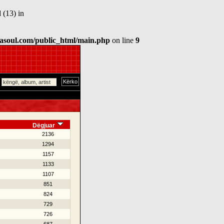
 (13) in
asoul.com/public_html/main.php
on line
9
Dëgjuar
2136
1294
1157
1133
1107
851
824
729
726