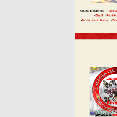
Albume të tjerë nga
•
Adelina 
•
Elita 5
•
Fisnikët
•
Merita Spahiu Muçiqi
•
Mihr