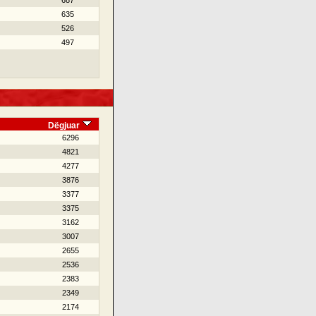
687
635
526
497
Dëgjuar
6296
4821
4277
3876
3377
3375
3162
3007
2655
2536
2383
2349
2174