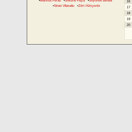
•
Mahmut Ferati
•
Shkurte Fejza
•
Shyhrete Behluli
16
•
Sinan Vllasaliu
•
Zëri i Kërçovës
17
18
19
20