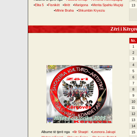
•
Elita 5
•
Fisnikët
•
Ilirët
•
Marigona
•
Merita Spahiu Muçiqi
13
•
Mihrie Braha
•
Shkumbin Kryeziu
Zëri i Kërçov
Nr.
1
2
3
4
5
6
7
8
9
10
11
12
13
14
Albume të tjerë nga
•
Ilir Shaqiri
•
Leonora Jakupi
15