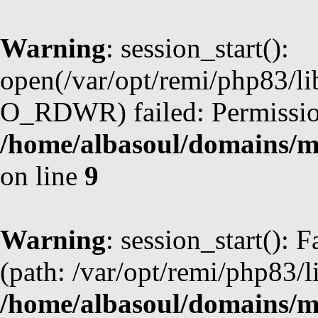
Warning
: session_start():
open(/var/opt/remi/php83/l
O_RDWR) failed: Permission
/home/albasoul/domains/m
on line
9
Warning
: session_start(): F
(path: /var/opt/remi/php83/l
/home/albasoul/domains/m