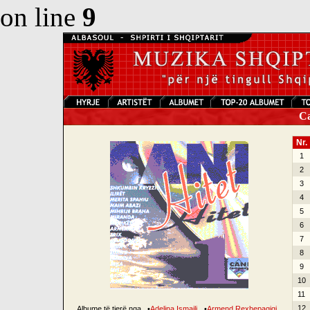
on line
9
Can
Nr.
1
2
3
4
5
6
7
8
9
10
11
12
Albume të tjerë nga
•
Adelina Ismajli
•
Armend Rexhepagiqi