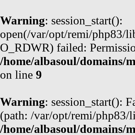
Warning
: session_start():
open(/var/opt/remi/php83/l
O_RDWR) failed: Permission
/home/albasoul/domains/m
on line
9
Warning
: session_start(): F
(path: /var/opt/remi/php83/l
/home/albasoul/domains/m