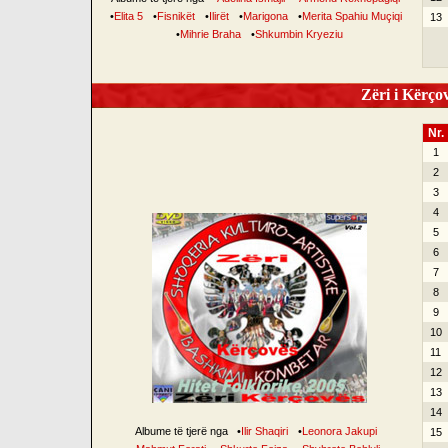
•
Elita 5
•
Fisnikët
•
Ilirët
•
Marigona
•
Merita Spahiu Muçiqi
13
•
Mihrie Braha
•
Shkumbin Kryeziu
Zëri i Kërçov
Nr.
1
2
3
4
5
6
7
8
9
10
11
12
13
14
Albume të tjerë nga
•
Ilir Shaqiri
•
Leonora Jakupi
15