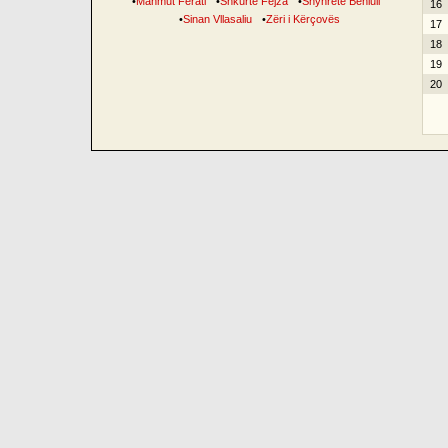
•
Mahmut Ferati
•
Shkurte Fejza
•
Shyhrete Behluli
16
•
Sinan Vllasaliu
•
Zëri i Kërçovës
17
18
19
20