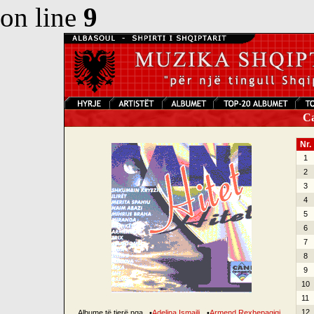
on line
9
Can
Nr.
1
2
3
4
5
6
7
8
9
10
11
12
Albume të tjerë nga
•
Adelina Ismajli
•
Armend Rexhepagiqi