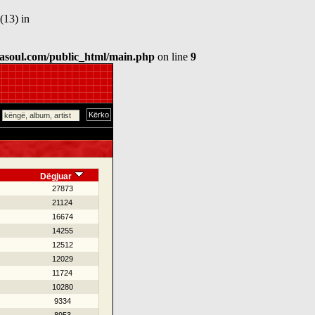
(13) in
asoul.com/public_html/main.php
on line
9
Dëgjuar
27873
21124
16674
14255
12512
12029
11724
10280
9334