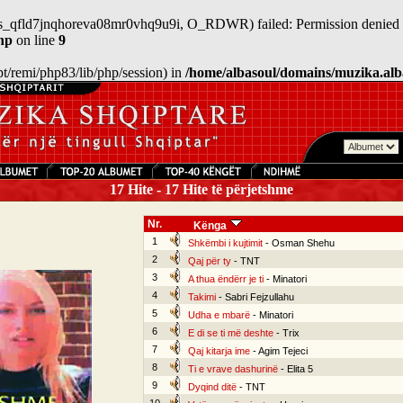
/sess_qfld7jnqhoreva08mr0vhq9u9i, O_RDWR) failed: Permission denied 
hp
on line
9
/opt/remi/php83/lib/php/session) in
/home/albasoul/domains/muzika.alb
17 Hite - 17 Hite të përjetshme
Nr.
Kënga
1
Shkëmbi i kujtimit
- Osman Shehu
2
Qaj për ty
- TNT
3
A thua ëndërr je ti
- Minatori
4
Takimi
- Sabri Fejzullahu
5
Udha e mbarë
- Minatori
6
E di se ti më deshte
- Trix
7
Qaj kitarja ime
- Agim Tejeci
8
Ti e vrave dashurinë
- Elita 5
9
Dyqind ditë
- TNT