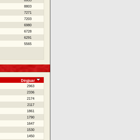
8953
8803
7271
7203
6980
6728
6291
5565
Dëgjuar
2963
2336
2174
2117
1861
1790
1647
1530
1450