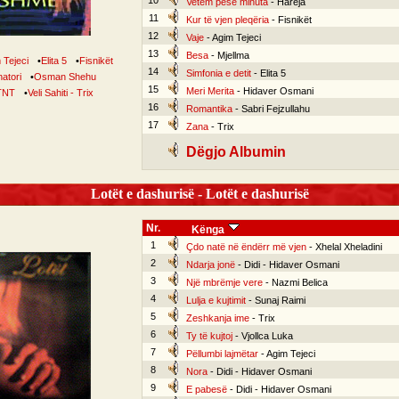
10
Vetëm pesë minuta
- Hareja
11
Kur të vjen pleqëria
- Fisnikët
12
Vaje
- Agim Tejeci
13
Besa
- Mjellma
 Tejeci
•
Elita 5
•
Fisnikët
14
Simfonia e detit
- Elita 5
natori
•
Osman Shehu
15
Meri Merita
- Hidaver Osmani
TNT
•
Veli Sahiti - Trix
16
Romantika
- Sabri Fejzullahu
17
Zana
- Trix
Dëgjo Albumin
Lotët e dashurisë - Lotët e dashurisë
Nr.
Kënga
1
Çdo natë në ëndërr më vjen
- Xhelal Xheladini
2
Ndarja jonë
- Didi - Hidaver Osmani
3
Një mbrëmje vere
- Nazmi Belica
4
Lulja e kujtimit
- Sunaj Raimi
5
Zeshkanja ime
- Trix
6
Ty të kujtoj
- Vjollca Luka
7
Pëllumbi lajmëtar
- Agim Tejeci
8
Nora
- Didi - Hidaver Osmani
9
E pabesë
- Didi - Hidaver Osmani