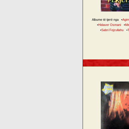
Albume të tjerë nga
•
Agim
•
Hidaver Osmani
•
Mi
•
Sabri Fejzullahu
•