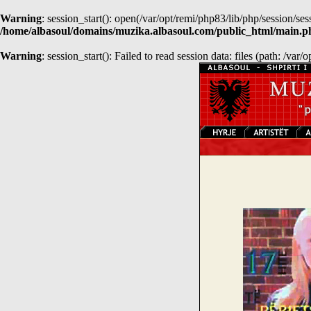
Warning
: session_start(): open(/var/opt/remi/php83/lib/php/session
/home/albasoul/domains/muzika.albasoul.com/public_html/main.p
Warning
: session_start(): Failed to read session data: files (path: /var