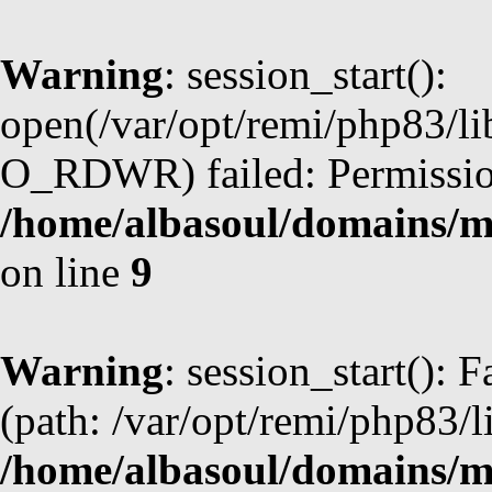
Warning
: session_start():
open(/var/opt/remi/php83/l
O_RDWR) failed: Permission
/home/albasoul/domains/m
on line
9
Warning
: session_start(): F
(path: /var/opt/remi/php83/l
/home/albasoul/domains/m