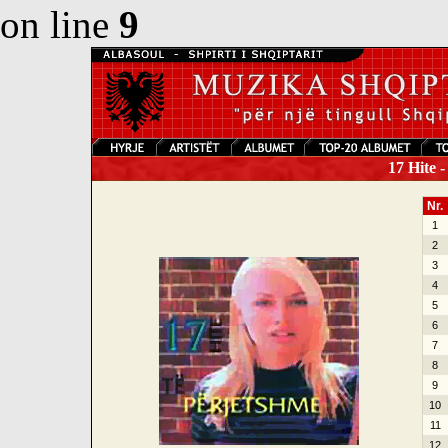
on line
9
17 Hite -
Nr.
1
2
3
4
5
6
7
8
9
10
11
12