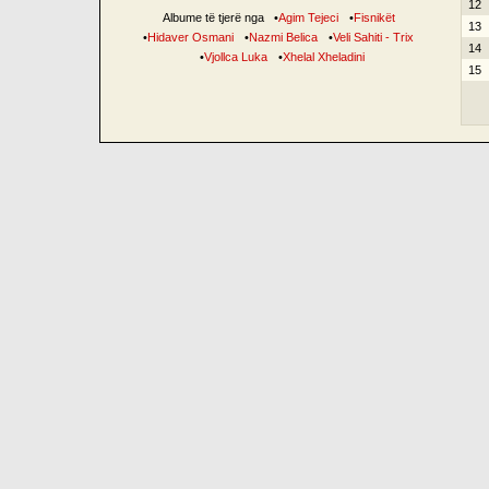
12
Albume të tjerë nga
•
Agim Tejeci
•
Fisnikët
13
•
Hidaver Osmani
•
Nazmi Belica
•
Veli Sahiti - Trix
14
•
Vjollca Luka
•
Xhelal Xheladini
15