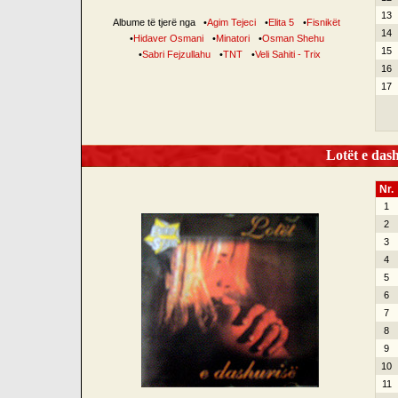
13
Albume të tjerë nga
•
Agim Tejeci
•
Elita 5
•
Fisnikët
14
•
Hidaver Osmani
•
Minatori
•
Osman Shehu
15
•
Sabri Fejzullahu
•
TNT
•
Veli Sahiti - Trix
16
17
Lotët e dash
Nr.
1
2
3
4
5
6
7
8
9
10
11