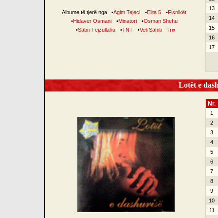
13
Albume të tjerë nga
•
Agim Tejeci
•
Elita 5
•
Fisnikët
14
•
Hidaver Osmani
•
Minatori
•
Osman Shehu
15
•
Sabri Fejzullahu
•
TNT
•
Veli Sahiti - Trix
16
17
Lotët e dash
Nr.
1
2
3
4
5
6
7
8
9
10
11