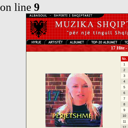
on line
9
17 Hite -
Nr.
1
2
3
4
5
6
7
8
9
10
11
12