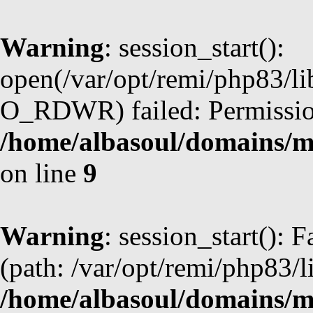
Warning
: session_start():
open(/var/opt/remi/php83/l
O_RDWR) failed: Permission
/home/albasoul/domains/m
on line
9
Warning
: session_start(): F
(path: /var/opt/remi/php83/l
/home/albasoul/domains/m