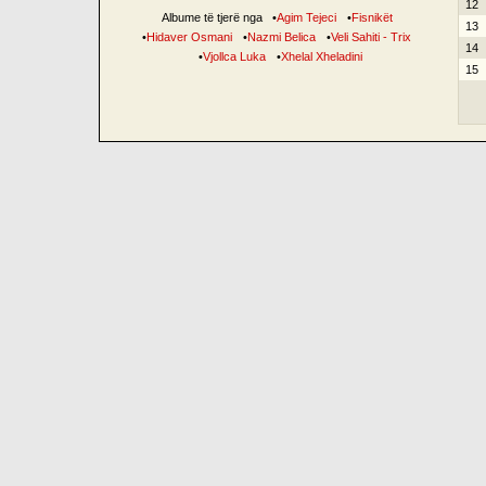
12
Albume të tjerë nga
•
Agim Tejeci
•
Fisnikët
13
•
Hidaver Osmani
•
Nazmi Belica
•
Veli Sahiti - Trix
14
•
Vjollca Luka
•
Xhelal Xheladini
15