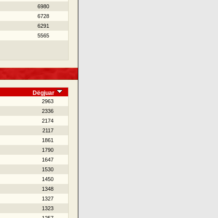
6980
6728
6291
5565
Dëgjuar
2963
2336
2174
2117
1861
1790
1647
1530
1450
1348
1327
1323