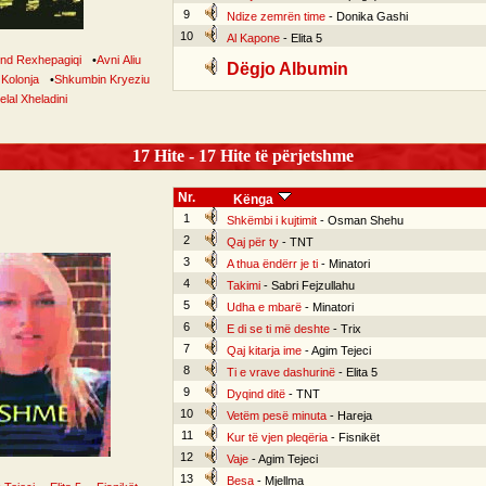
9
Ndize zemrën time
- Donika Gashi
10
Al Kapone
- Elita 5
nd Rexhepagiqi
•
Avni Aliu
Dëgjo Albumin
 Kolonja
•
Shkumbin Kryeziu
elal Xheladini
17 Hite - 17 Hite të përjetshme
Nr.
Kënga
1
Shkëmbi i kujtimit
- Osman Shehu
2
Qaj për ty
- TNT
3
A thua ëndërr je ti
- Minatori
4
Takimi
- Sabri Fejzullahu
5
Udha e mbarë
- Minatori
6
E di se ti më deshte
- Trix
7
Qaj kitarja ime
- Agim Tejeci
8
Ti e vrave dashurinë
- Elita 5
9
Dyqind ditë
- TNT
10
Vetëm pesë minuta
- Hareja
11
Kur të vjen pleqëria
- Fisnikët
12
Vaje
- Agim Tejeci
13
Besa
- Mjellma