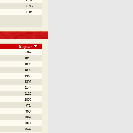
1257
1196
1184
Dëgjuar
2342
1849
1808
1692
1430
1301
1144
1120
1058
972
903
889
863
844