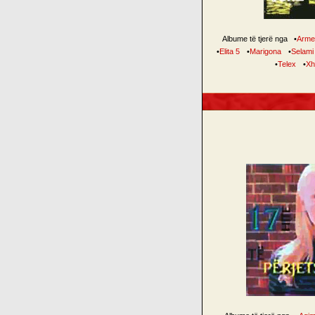
Albume të tjerë nga
•
Arme
•
Elita 5
•
Marigona
•
Selami
•
Telex
•
Xh