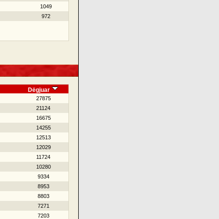
1049
972
Dëgjuar
27875
21124
16675
14255
12513
12029
11724
10280
9334
8953
8803
7271
7203