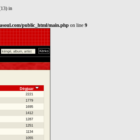
13) in
asoul.com/public_html/main.php
on line
9
Dëgjuar
2221
1779
1695
1412
1287
1251
1134
1055