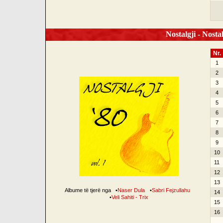
Nostalgji - Nostal
Nr.
1
2
3
4
5
6
7
8
9
10
11
12
13
Albume të tjerë nga
•
Naser Dula
•
Sabri Fejzullahu
14
•
Veli Sahiti - Trix
15
16