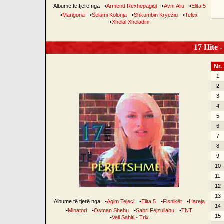
Albume të tjerë nga
•
Armend Rexhepagiqi
•
Avni Aliu
•
Elita 5
•
Marigona
•
Selami Kolonja
•
Shkumbin Kryeziu
•
Telex
•
Xhelal Xheladini
17 Hite -
Nr.
1
2
3
4
5
6
7
8
9
10
11
12
13
Albume të tjerë nga
•
Agim Tejeci
•
Elita 5
•
Fisnikët
•
Hareja
14
•
Minatori
•
Osman Shehu
•
Sabri Fejzullahu
•
TNT
15
•
Veli Sahiti - Trix