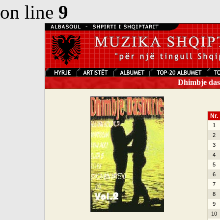
on line
9
Dhimbje dash
Nr.
1
2
3
4
5
6
7
8
9
10