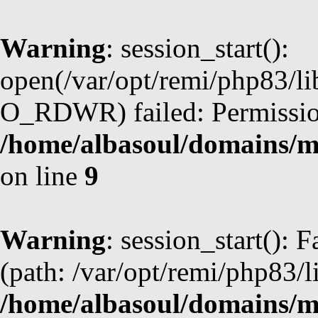
Warning
: session_start():
open(/var/opt/remi/php83/l
O_RDWR) failed: Permission
/home/albasoul/domains/m
on line
9
Warning
: session_start(): F
(path: /var/opt/remi/php83/l
/home/albasoul/domains/m