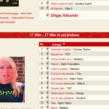
9
Ndize zemrën time
- Donika Gashi
10
Al Kapone
- Elita 5
nd Rexhepagiqi
•
Avni Aliu
Dëgjo Albumin
 Kolonja
•
Shkumbin Kryeziu
elal Xheladini
17 Hite - 17 Hite të përjetshme
Nr.
Kënga
1
Shkëmbi i kujtimit
- Osman Shehu
2
Qaj për ty
- TNT
3
A thua ëndërr je ti
- Minatori
4
Takimi
- Sabri Fejzullahu
5
Udha e mbarë
- Minatori
6
E di se ti më deshte
- Trix
7
Qaj kitarja ime
- Agim Tejeci
8
Ti e vrave dashurinë
- Elita 5
9
Dyqind ditë
- TNT
10
Vetëm pesë minuta
- Hareja
11
Kur të vjen pleqëria
- Fisnikët
12
Vaje
- Agim Tejeci
13
Besa
- Mjellma