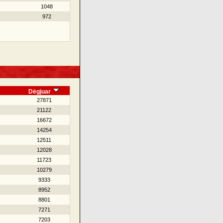
1048
972
Dëgjuar
27871
21122
16672
14254
12511
12028
11723
10279
9333
8952
8801
7271
7203