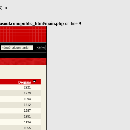
) in
asoul.com/public_html/main.php
on line
9
Dëgjuar
2221
1779
1694
1412
1287
1251
1134
1055