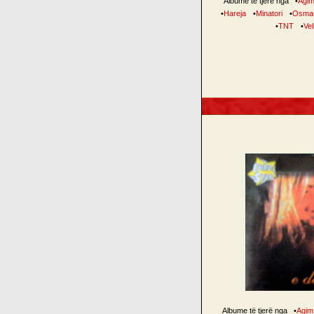
Albume të tjerë nga
•
Agim
•
Hareja
•
Minatori
•
Osma
•
TNT
•
Vel
Albume të tjerë nga
•
Agim 