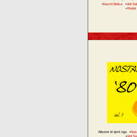
•
Nazmi Belica
•
Veli Sah
•
Xhelal 
Albume të tjerë nga
•
Nas
•
Veli Sah