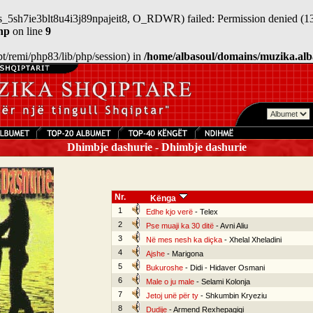
sess_5sh7ie3blt8u4i3j89npajeit8, O_RDWR) failed: Permission denied (13
hp
on line
9
/opt/remi/php83/lib/php/session) in
/home/albasoul/domains/muzika.alb
Dhimbje dashurie - Dhimbje dashurie
Nr.
Kënga
1
Edhe kjo verë
- Telex
2
Pse muaji ka 30 ditë
- Avni Aliu
3
Në mes nesh ka diçka
- Xhelal Xheladini
4
Ajshe
- Marigona
5
Bukuroshe
- Didi - Hidaver Osmani
6
Male o ju male
- Selami Kolonja
7
Jetoj unë për ty
- Shkumbin Kryeziu
8
Dudije
- Armend Rexhepagiqi