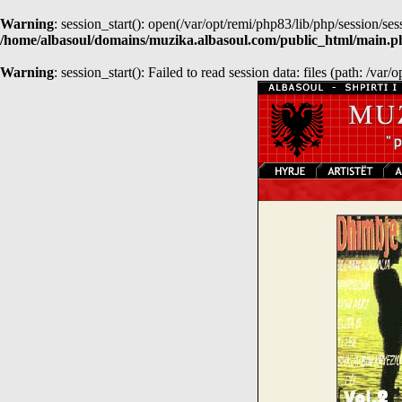
Warning
: session_start(): open(/var/opt/remi/php83/lib/php/session/
/home/albasoul/domains/muzika.albasoul.com/public_html/main.p
Warning
: session_start(): Failed to read session data: files (path: /var