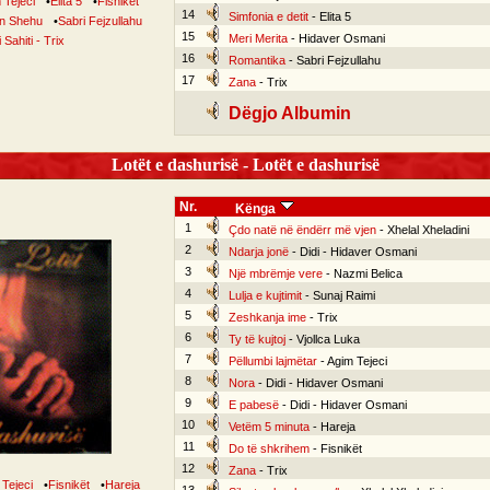
 Tejeci
•
Elita 5
•
Fisnikët
14
Simfonia e detit
- Elita 5
n Shehu
•
Sabri Fejzullahu
15
Meri Merita
- Hidaver Osmani
i Sahiti - Trix
16
Romantika
- Sabri Fejzullahu
17
Zana
- Trix
Dëgjo Albumin
Lotët e dashurisë - Lotët e dashurisë
Nr.
Kënga
1
Çdo natë në ëndërr më vjen
- Xhelal Xheladini
2
Ndarja jonë
- Didi - Hidaver Osmani
3
Një mbrëmje vere
- Nazmi Belica
4
Lulja e kujtimit
- Sunaj Raimi
5
Zeshkanja ime
- Trix
6
Ty të kujtoj
- Vjollca Luka
7
Pëllumbi lajmëtar
- Agim Tejeci
8
Nora
- Didi - Hidaver Osmani
9
E pabesë
- Didi - Hidaver Osmani
10
Vetëm 5 minuta
- Hareja
11
Do të shkrihem
- Fisnikët
12
Zana
- Trix
Tejeci
•
Fisnikët
•
Hareja