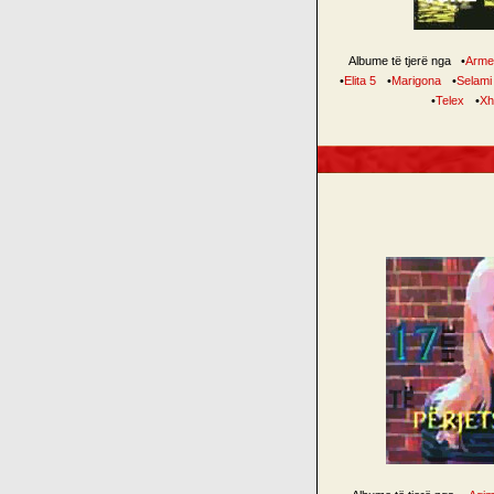
Albume të tjerë nga
•
Arme
•
Elita 5
•
Marigona
•
Selami
•
Telex
•
Xh