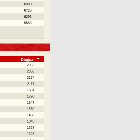
6980
6728
6291
5565
Dëgjuar
2963
2336
2174
2117
1861
1790
1647
1530
1450
1348
1327
1323