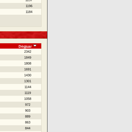
1257
1196
1184
Dëgjuar
2342
1849
1808
1691
1430
1301
1144
1119
1058
972
903
889
863
844