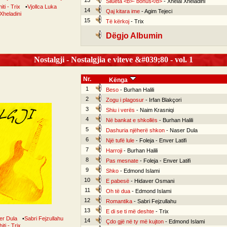
13
Silueta <b>- bonus</b>
- Xhelal Xheladini
iti - Trix
•
Vjollca Luka
14
Qaj kitara ime
- Agim Tejeci
Xheladini
15
Të kërkoj
- Trix
Dëgjo Albumin
Nostalgji - Nostalgjia e viteve &#039;80 - vol. 1
Nr.
Kënga
1
Beso
- Burhan Halili
2
Zogu i plagosur
- Irfan Blakçori
3
Shiu i verës
- Naim Krasniqi
4
Në bankat e shkollës
- Burhan Halili
5
Dashuria njëherë shkon
- Naser Dula
6
Një tufë lule
- Foleja - Enver Latifi
7
Harroji
- Burhan Halili
8
Pas mesnate
- Foleja - Enver Latifi
9
Shko
- Edmond Islami
10
E pabesë
- Hidaver Osmani
11
Oh të dua
- Edmond Islami
12
Romantika
- Sabri Fejzullahu
13
E di se ti më deshte
- Trix
er Dula
•
Sabri Fejzullahu
14
Çdo gjë në ty më kujton
- Edmond Islami
iti - Trix