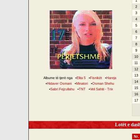
1
2
3
4
5
6
7
8
9
10
11
12
13
Albume të tjerë nga
•
Elita 5
•
Fisnikët
•
Hareja
14
•
Hidaver Osmani
•
Minatori
•
Osman Shehu
15
•
Sabri Fejzullahu
•
TNT
•
Veli Sahiti - Trix
16
17
Lotët e dash
Nr.