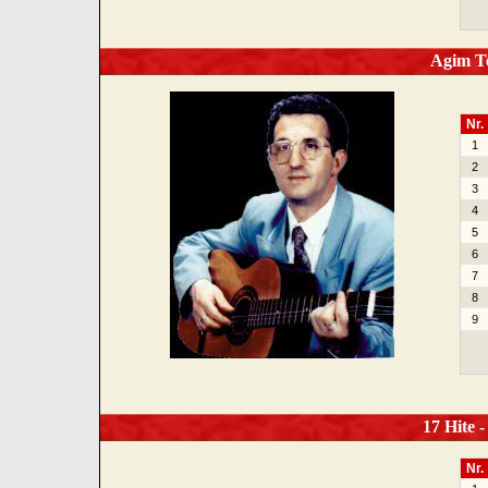
Agim Te
Nr.
1
2
3
4
5
6
7
8
9
17 Hite -
Nr.