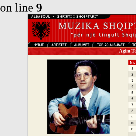
on line
9
Agim Tej
Nr.
1
2
3
4
5
6
7
8
9
10
11