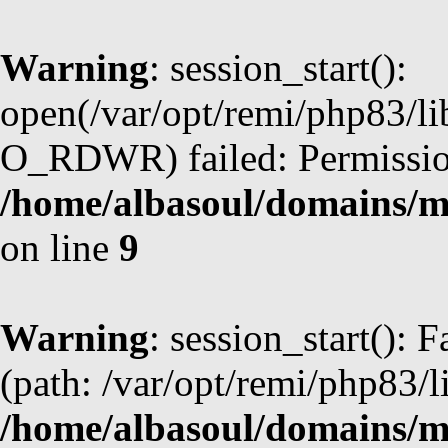
Warning
: session_start():
open(/var/opt/remi/php83/li
O_RDWR) failed: Permission
/home/albasoul/domains/m
on line
9
Warning
: session_start(): F
(path: /var/opt/remi/php83/l
/home/albasoul/domains/m