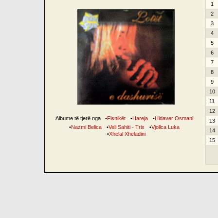
1
2
3
4
5
6
7
8
9
10
11
12
Albume të tjerë nga
•
Fisnikët
•
Hareja
•
Hidaver Osmani
13
•
Nazmi Belica
•
Veli Sahiti - Trix
•
Vjollca Luka
14
•
Xhelal Xheladini
15