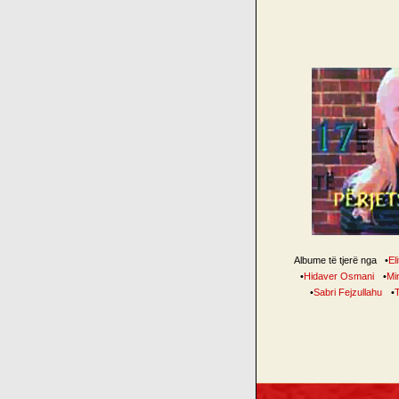
Albume të tjerë nga
•
El
•
Hidaver Osmani
•
Mi
•
Sabri Fejzullahu
•