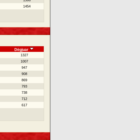
1506
1454
Dëgjuar
1327
1007
947
908
869
793
738
712
617