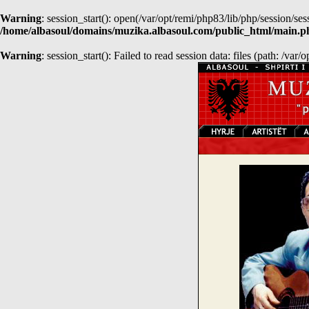
Warning
: session_start(): open(/var/opt/remi/php83/lib/php/sessio
/home/albasoul/domains/muzika.albasoul.com/public_html/main.p
Warning
: session_start(): Failed to read session data: files (path: /var