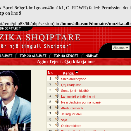
n/sess_5pcoh8r9ge1dm1goovn40nn1k1, O_RDWR) failed: Permission denie
hp
on line
9
/opt/remi/php83/lib/php/session) in
/home/albasoul/domains/muzika.alb
Agim Tejeci - Qaj kitarja ime
Nr.
Kënga
1
Shko dallëndyshe
2
Qaj kitarja ime
3
Sonte jemi mbledhë
4
Lamtumirë prindërit e mi
5
Ne u deshtëm por na ndanë
6
Afrohu zemër ti
7
Je larguar diku
8
Vaje
9
O kitare kitare