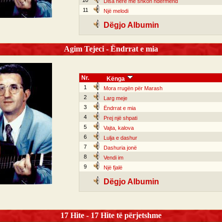
10
Disa herë më shkon ndërmend
11
Një melodi
Dëgjo Albumin
Agim Tejeci - Ëndrrat e mia
Nr.
Kënga
1
Mora rrugën për Marash
2
Larg meje
3
Ëndrrat e mia
4
Prej një shpati
5
Vajta, kalova
6
Lulja e dashur
7
Dashuria jonë
8
Vendi im
9
Një fjalë
Dëgjo Albumin
17 Hite - 17 Hite të përjetshme