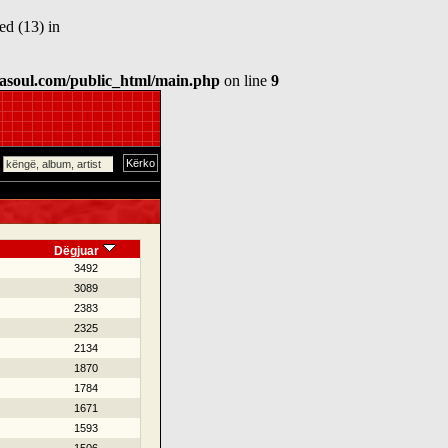
d (13) in
asoul.com/public_html/main.php
on line
9
Dëgjuar
3492
3089
2383
2325
2134
1870
1784
1671
1593