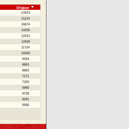
Dëgjuar
27873
21124
16674
14255
12512
12029
11724
10280
9334
8953
8803
7271
7203
6980
6728
6291
5565