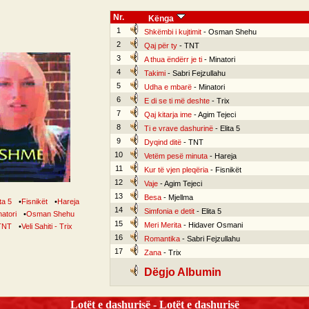
Nr.
Kënga
1
Shkëmbi i kujtimit
- Osman Shehu
2
Qaj për ty
- TNT
3
A thua ëndërr je ti
- Minatori
4
Takimi
- Sabri Fejzullahu
5
Udha e mbarë
- Minatori
6
E di se ti më deshte
- Trix
7
Qaj kitarja ime
- Agim Tejeci
8
Ti e vrave dashurinë
- Elita 5
9
Dyqind ditë
- TNT
10
Vetëm pesë minuta
- Hareja
11
Kur të vjen pleqëria
- Fisnikët
12
Vaje
- Agim Tejeci
13
Besa
- Mjellma
ita 5
•
Fisnikët
•
Hareja
14
Simfonia e detit
- Elita 5
natori
•
Osman Shehu
15
Meri Merita
- Hidaver Osmani
TNT
•
Veli Sahiti - Trix
16
Romantika
- Sabri Fejzullahu
17
Zana
- Trix
Dëgjo Albumin
Lotët e dashurisë - Lotët e dashurisë