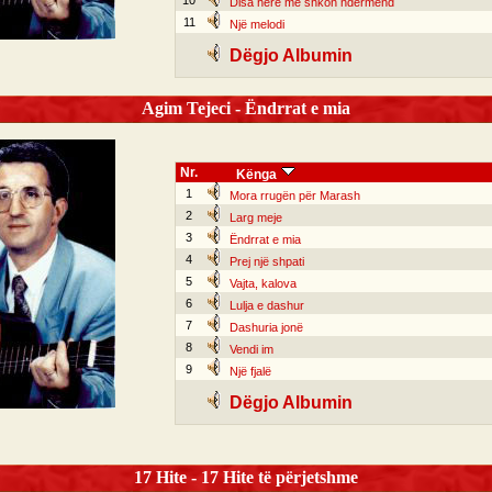
10
Disa herë më shkon ndërmend
11
Një melodi
Dëgjo Albumin
Agim Tejeci - Ëndrrat e mia
Nr.
Kënga
1
Mora rrugën për Marash
2
Larg meje
3
Ëndrrat e mia
4
Prej një shpati
5
Vajta, kalova
6
Lulja e dashur
7
Dashuria jonë
8
Vendi im
9
Një fjalë
Dëgjo Albumin
17 Hite - 17 Hite të përjetshme