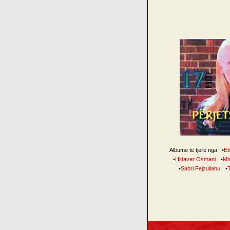
Albume të tjerë nga
•
El
•
Hidaver Osmani
•
Mi
•
Sabri Fejzullahu
•