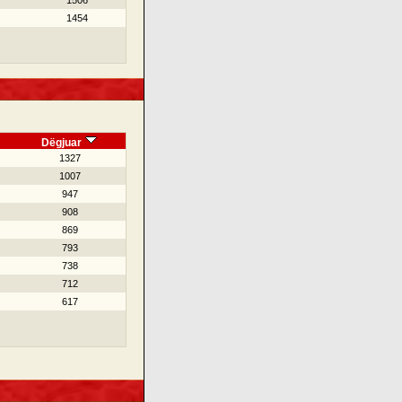
1506
1454
Dëgjuar
1327
1007
947
908
869
793
738
712
617