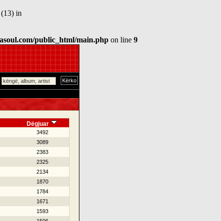
(13) in
asoul.com/public_html/main.php
on line
9
Dëgjuar
3492
3089
2383
2325
2134
1870
1784
1671
1593