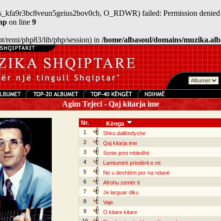
/sess_kfa9r3bc8veun5geius2bov0cb, O_RDWR) failed: Permission denied 
hp
on line
9
/opt/remi/php83/lib/php/session) in
/home/albasoul/domains/muzika.alb
Agim Tejeci - Qaj kitarja ime
Nr.
Kënga
1
Shko dallëndyshe
2
Qaj kitarja ime
3
Sonte jemi mbledhë
4
Lamtumirë prindërit e mi
5
Ne u deshtëm por na ndanë
6
Afrohu zemër ti
7
Je larguar diku
8
Vaje
9
O kitare kitare