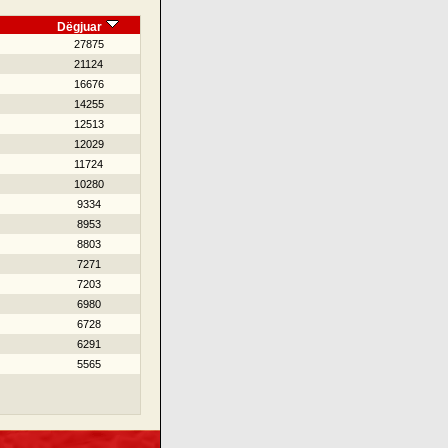
Dëgjuar
27875
21124
16676
14255
12513
12029
11724
10280
9334
8953
8803
7271
7203
6980
6728
6291
5565