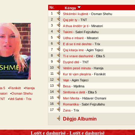
Nr.
Kënga
1
Shkëmbi i kujtimit
- Osman Shehu
2
Qaj për ty
- TNT
3
A thua ëndërr je ti
- Minatori
4
Takimi
- Sabri Fejzullahu
5
Udha e mbarë
- Minatori
6
E di se ti më deshte
- Trix
7
Qaj kitarja ime
- Agim Tejeci
8
Ti e vrave dashurinë
- Elita 5
9
Dyqind ditë
- TNT
10
Vetëm pesë minuta
- Hareja
11
Kur të vjen pleqëria
- Fisnikët
12
Vaje
- Agim Tejeci
13
Besa
- Mjellma
ita 5
•
Fisnikët
•
Hareja
14
Simfonia e detit
- Elita 5
natori
•
Osman Shehu
15
Meri Merita
- Hidaver Osmani
TNT
•
Veli Sahiti - Trix
16
Romantika
- Sabri Fejzullahu
17
Zana
- Trix
Dëgjo Albumin
Lotët e dashurisë - Lotët e dashurisë