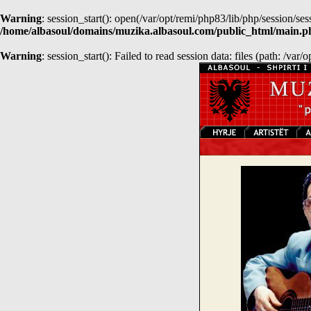
Warning
: session_start(): open(/var/opt/remi/php83/lib/php/session
/home/albasoul/domains/muzika.albasoul.com/public_html/main.p
Warning
: session_start(): Failed to read session data: files (path: /var