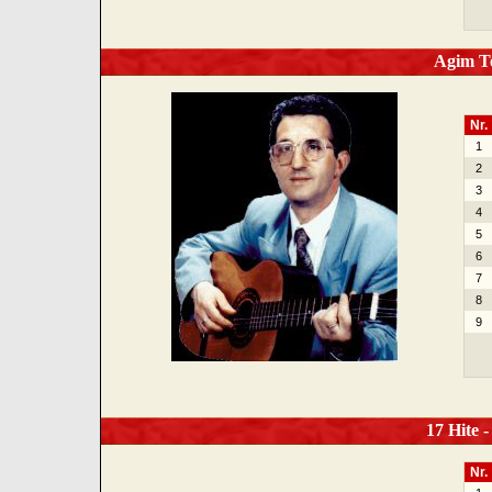
Agim Te
Nr.
1
2
3
4
5
6
7
8
9
17 Hite -
Nr.