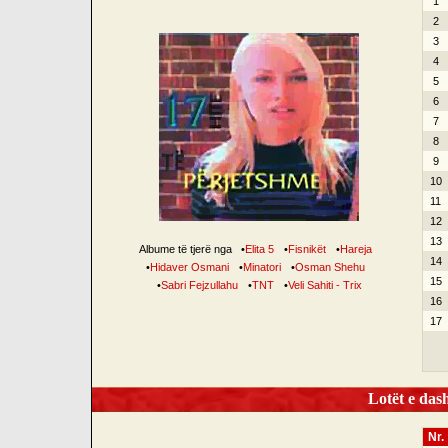
1
2
3
4
5
6
7
8
9
10
11
12
13
Albume të tjerë nga
•
Elita 5
•
Fisnikët
•
Hareja
14
•
Hidaver Osmani
•
Minatori
•
Osman Shehu
15
•
Sabri Fejzullahu
•
TNT
•
Veli Sahiti - Trix
16
17
Lotët e dash
Nr.