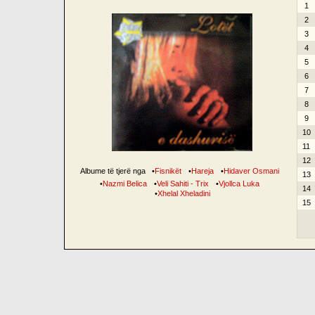
1
2
3
4
5
6
7
8
9
10
11
12
Albume të tjerë nga
•
Fisnikët
•
Hareja
•
Hidaver Osmani
13
•
Nazmi Belica
•
Veli Sahiti - Trix
•
Vjollca Luka
14
•
Xhelal Xheladini
15