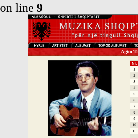
on line
9
Agim Tej
Nr.
1
2
3
4
5
6
7
8
9
10
11