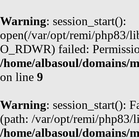
Warning
: session_start():
open(/var/opt/remi/php83/l
O_RDWR) failed: Permission
/home/albasoul/domains/m
on line
9
Warning
: session_start(): F
(path: /var/opt/remi/php83/l
/home/albasoul/domains/m