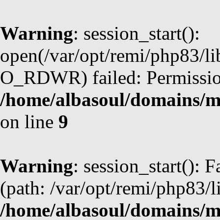
Warning
: session_start():
open(/var/opt/remi/php83/
O_RDWR) failed: Permission
/home/albasoul/domains/m
on line
9
Warning
: session_start(): F
(path: /var/opt/remi/php83/l
/home/albasoul/domains/m