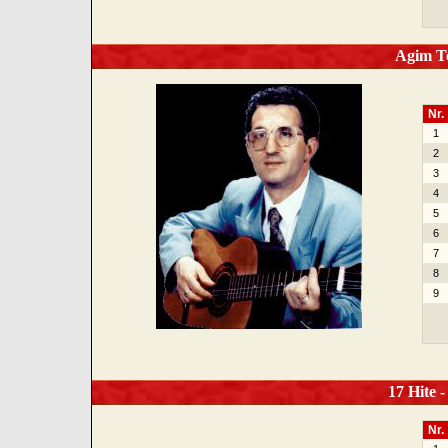
Agim Te
Nr.
1
2
3
4
5
6
7
8
9
17 Hite -
Nr.