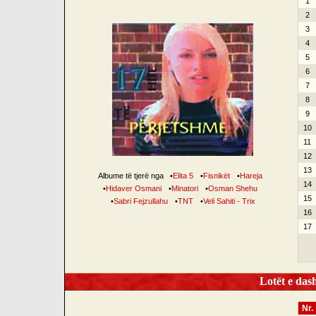
1
2
3
4
5
6
7
8
9
10
11
12
13
Albume të tjerë nga
•
Elita 5
•
Fisnikët
•
Hareja
14
•
Hidaver Osmani
•
Minatori
•
Osman Shehu
15
•
Sabri Fejzullahu
•
TNT
•
Veli Sahiti - Trix
16
17
Lotët e dash
Nr.