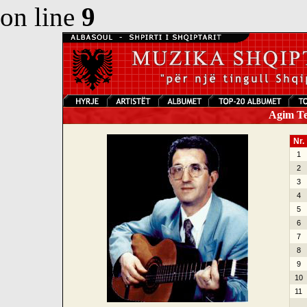
on line
9
Agim Tej
Nr.
1
2
3
4
5
6
7
8
9
10
11