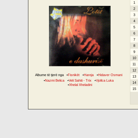
1
2
3
4
5
6
7
8
9
10
11
12
Albume të tjerë nga
•
Fisnikët
•
Hareja
•
Hidaver Osmani
13
•
Nazmi Belica
•
Veli Sahiti - Trix
•
Vjollca Luka
14
•
Xhelal Xheladini
15