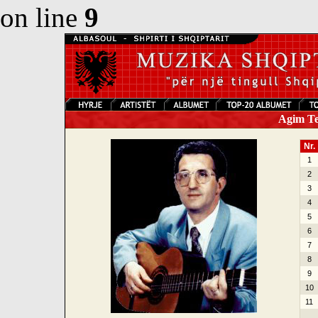
on line
9
Agim Tej
Nr.
1
2
3
4
5
6
7
8
9
10
11