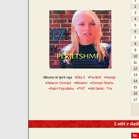
1
2
3
4
5
6
7
8
9
10
11
12
13
Albume të tjerë nga
•
Elita 5
•
Fisnikët
•
Hareja
14
•
Hidaver Osmani
•
Minatori
•
Osman Shehu
15
•
Sabri Fejzullahu
•
TNT
•
Veli Sahiti - Trix
16
17
Lotët e dash
Nr.