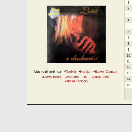
1
2
3
4
5
6
7
8
9
10
11
12
Albume të tjerë nga
•
Fisnikët
•
Hareja
•
Hidaver Osmani
13
•
Nazmi Belica
•
Veli Sahiti - Trix
•
Vjollca Luka
14
•
Xhelal Xheladini
15