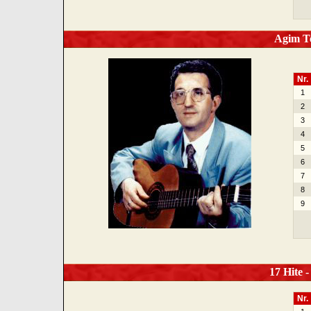
Agim Te
Nr.
1
2
3
4
5
6
7
8
9
17 Hite -
Nr.