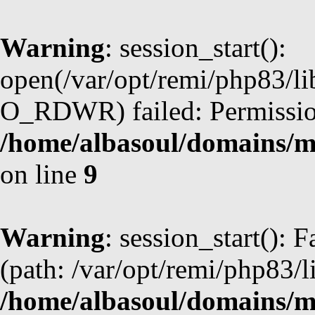
Warning
: session_start():
open(/var/opt/remi/php83/l
O_RDWR) failed: Permission
/home/albasoul/domains/m
on line
9
Warning
: session_start(): F
(path: /var/opt/remi/php83/l
/home/albasoul/domains/m