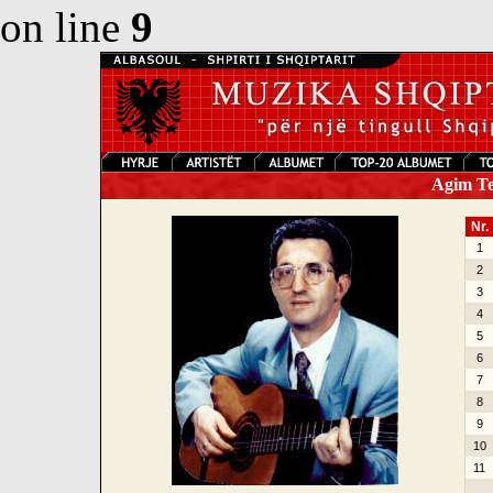
on line
9
Agim Tej
Nr.
1
2
3
4
5
6
7
8
9
10
11