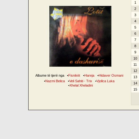
1
2
3
4
5
6
7
8
9
10
11
12
Albume të tjerë nga
•
Fisnikët
•
Hareja
•
Hidaver Osmani
13
•
Nazmi Belica
•
Veli Sahiti - Trix
•
Vjollca Luka
14
•
Xhelal Xheladini
15