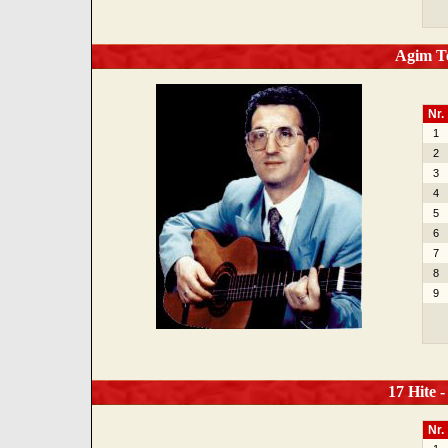
Agim Te
Nr.
1
2
3
4
5
6
7
8
9
17 Hite -
Nr.