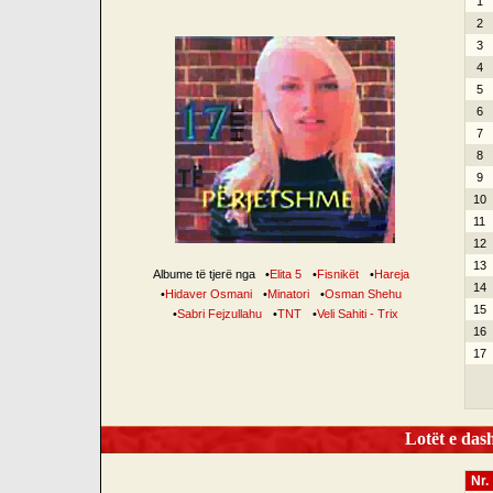
1
2
3
4
5
6
7
8
9
10
11
12
13
Albume të tjerë nga
•
Elita 5
•
Fisnikët
•
Hareja
14
•
Hidaver Osmani
•
Minatori
•
Osman Shehu
15
•
Sabri Fejzullahu
•
TNT
•
Veli Sahiti - Trix
16
17
Lotët e dash
Nr.