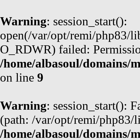
Warning
: session_start():
open(/var/opt/remi/php83/l
O_RDWR) failed: Permission
/home/albasoul/domains/m
on line
9
Warning
: session_start(): F
(path: /var/opt/remi/php83/l
/home/albasoul/domains/m