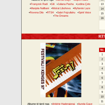
•
Françesk Radi
•
Gili
•
Juliana Pasha
•
Ledina Çelo
13
•
Manjola Nallbani
•
Motrat Libohova
•
Myfarete Laze
14
•
Rovena Dilo
•
RTSH
•
Sabri Fejzullahu
•
Spirit Voice
15
•
The Dreams
16
RTSH
Nr.
1
2
3
4
5
6
7
8
9
10
11
Albume të tjerë nga
•
Arbërie Hadergjonaj
•
Aurela Gaçe