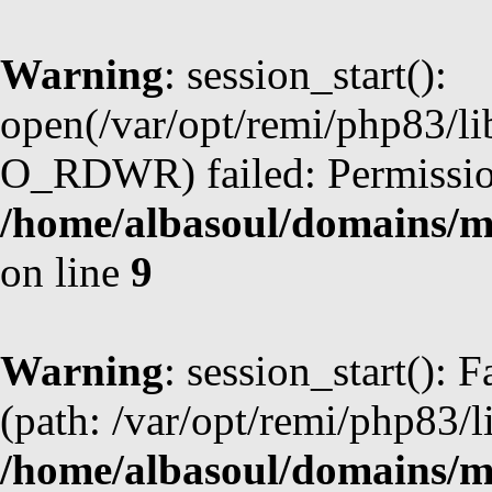
Warning
: session_start():
open(/var/opt/remi/php83/l
O_RDWR) failed: Permission
/home/albasoul/domains/m
on line
9
Warning
: session_start(): F
(path: /var/opt/remi/php83/l
/home/albasoul/domains/m