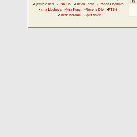
12
•
Djemtë e detit
•
Elsa Lila
•
Eneida Tarifa
•
Eranda Libohova
•
Irma Libohova
•
Mira Konçi
•
Rovena Dilo
•
RTSH
•
Sherif Merdani
•
Spirit Voice