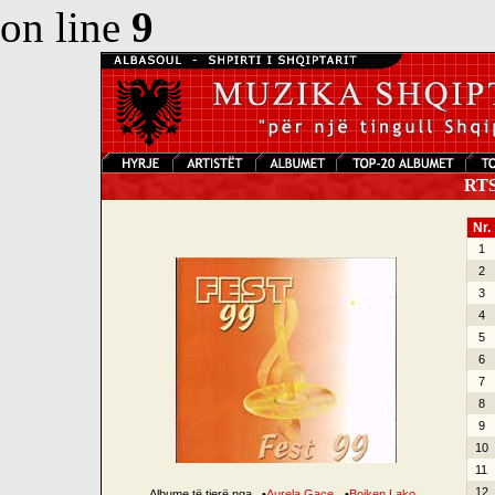
on line
9
RTSH
Nr.
1
2
3
4
5
6
7
8
9
10
11
12
Albume të tjerë nga
•
Aurela Gaçe
•
Bojken Lako