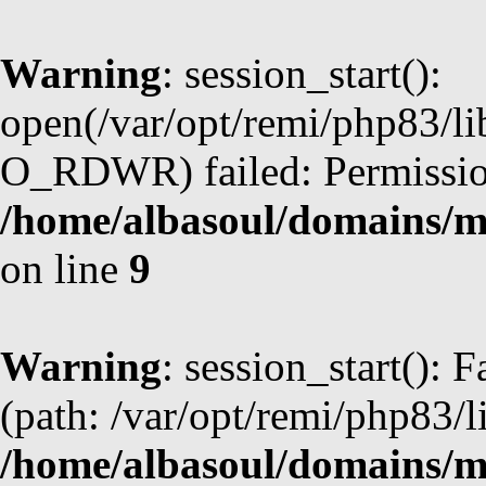
Warning
: session_start():
open(/var/opt/remi/php83/li
O_RDWR) failed: Permission
/home/albasoul/domains/m
on line
9
Warning
: session_start(): F
(path: /var/opt/remi/php83/l
/home/albasoul/domains/m