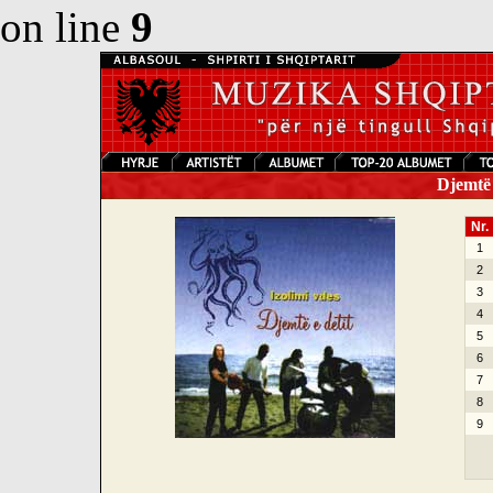
on line
9
Djemtë e
Nr.
1
2
3
4
5
6
7
8
9