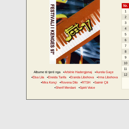
Nr.
1
2
3
4
5
6
7
8
9
10
11
Albume të tjerë nga
•
Arbërie Hadergjonaj
•
Aurela Gaçe
12
•
Elsa Lila
•
Eneida Tarifa
•
Eranda Libohova
•
Irma Libohova
•
Mira Konçi
•
Rovena Dilo
•
RTSH
•
Saimir Çili
•
Sherif Merdani
•
Spirit Voice