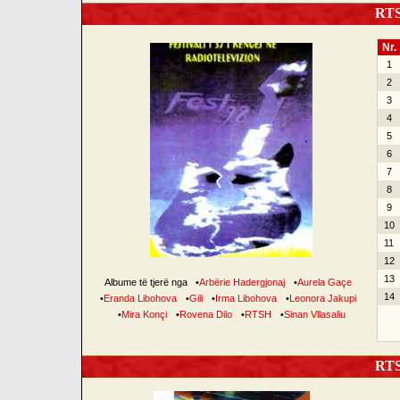
RTSH
Nr.
1
2
3
4
5
6
7
8
9
10
11
12
13
Albume të tjerë nga
•
Arbërie Hadergjonaj
•
Aurela Gaçe
14
•
Eranda Libohova
•
Gili
•
Irma Libohova
•
Leonora Jakupi
•
Mira Konçi
•
Rovena Dilo
•
RTSH
•
Sinan Vllasaliu
RTSH