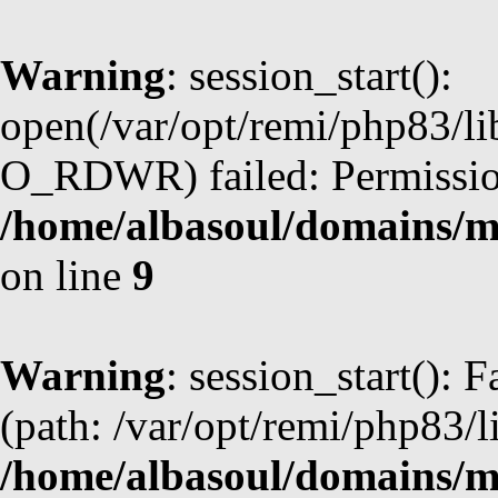
Warning
: session_start():
open(/var/opt/remi/php83/li
O_RDWR) failed: Permission
/home/albasoul/domains/m
on line
9
Warning
: session_start(): F
(path: /var/opt/remi/php83/l
/home/albasoul/domains/m