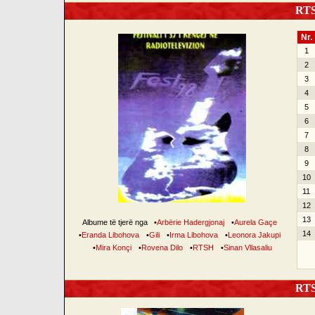
RTSH
Nr.
1
2
3
4
5
6
7
8
9
10
11
12
13
Albume të tjerë nga
•
Arbërie Hadergjonaj
•
Aurela Gaçe
14
•
Eranda Libohova
•
Gili
•
Irma Libohova
•
Leonora Jakupi
•
Mira Konçi
•
Rovena Dilo
•
RTSH
•
Sinan Vllasaliu
RTSH