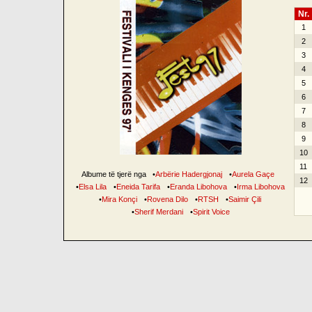
Nr.
1
2
3
4
5
6
7
8
9
10
11
Albume të tjerë nga
•
Arbërie Hadergjonaj
•
Aurela Gaçe
12
•
Elsa Lila
•
Eneida Tarifa
•
Eranda Libohova
•
Irma Libohova
•
Mira Konçi
•
Rovena Dilo
•
RTSH
•
Saimir Çili
•
Sherif Merdani
•
Spirit Voice