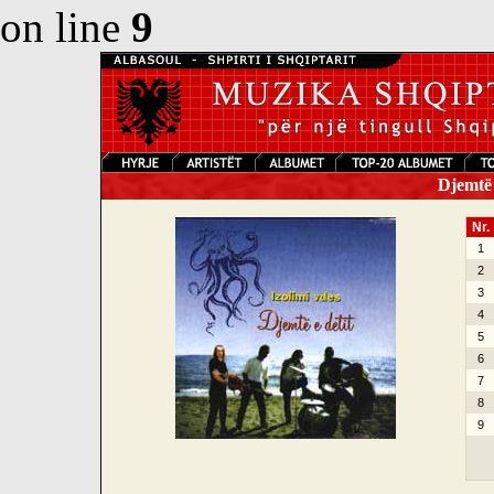
on line
9
Djemtë e
Nr.
1
2
3
4
5
6
7
8
9