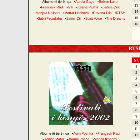
Albume të tjerë nga
•
Aurela Gaçe
•
Bojken Lako
13
•
Françesk Radi
•
Gili
•
Juliana Pasha
•
Ledina Çelo
14
•
Manjola Nallbani
•
Motrat Libohova
•
Rovena Dilo
•
RTSH
15
•
Sabri Fejzullahu
•
Saimir Çili
•
Spirit Voice
•
The Dreams
16
RTSH 
Nr.
1
2
3
4
5
6
7
8
9
10
11
Albume të tjerë nga
•
Agim Poshka
•
Françesk Radi
12
•
Jonida Maliqi
•
Juliana Pasha
•
Mariza Ikonomi