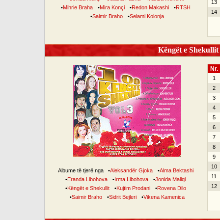
13
•
Mihrie Braha
•
Mira Konçi
•
Redon Makashi
•
RTSH
14
•
Saimir Braho
•
Selami Kolonja
Këngët e Shekullit 
Nr.
1
2
3
4
5
6
7
8
9
10
Albume të tjerë nga
•
Aleksandër Gjoka
•
Alma Bektashi
11
•
Eranda Libohova
•
Irma Libohova
•
Jonida Maliqi
12
•
Këngët e Shekullit
•
Kujtim Prodani
•
Rovena Dilo
•
Saimir Braho
•
Sidrit Bejleri
•
Vikena Kamenica