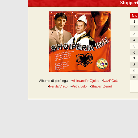
Shqiperi
Nr.
1
2
3
4
5
6
7
8
9
10
Albume të tjerë nga
•
Aleksandër Gjoka
•
Nazif Çela
•
Nertila Vreto
•
Petrit Lulo
•
Shaban Zeneli