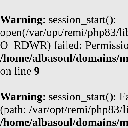
Warning
: session_start():
open(/var/opt/remi/php83/l
O_RDWR) failed: Permission
/home/albasoul/domains/m
on line
9
Warning
: session_start(): F
(path: /var/opt/remi/php83/l
/home/albasoul/domains/m