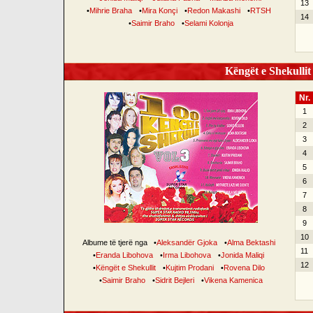
13
•
Mihrie Braha
•
Mira Konçi
•
Redon Makashi
•
RTSH
14
•
Saimir Braho
•
Selami Kolonja
Këngët e Shekullit 
Nr.
1
2
3
4
5
6
7
8
9
10
Albume të tjerë nga
•
Aleksandër Gjoka
•
Alma Bektashi
11
•
Eranda Libohova
•
Irma Libohova
•
Jonida Maliqi
12
•
Këngët e Shekullit
•
Kujtim Prodani
•
Rovena Dilo
•
Saimir Braho
•
Sidrit Bejleri
•
Vikena Kamenica