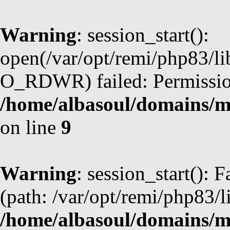
Warning
: session_start():
open(/var/opt/remi/php83/li
O_RDWR) failed: Permission
/home/albasoul/domains/m
on line
9
Warning
: session_start(): F
(path: /var/opt/remi/php83/l
/home/albasoul/domains/m