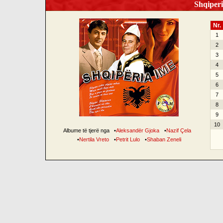
Shqiperi
Nr.
1
2
3
4
5
6
7
8
9
10
Albume të tjerë nga
•
Aleksandër Gjoka
•
Nazif Çela
•
Nertila Vreto
•
Petrit Lulo
•
Shaban Zeneli