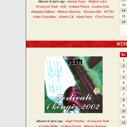
Albume të tjerë nga
•
Aurela Gaçe
•
Bojken Lako
13
•
Françesk Radi
•
Gili
•
Juliana Pasha
•
Ledina Çelo
14
•
Manjola Nallbani
•
Motrat Libohova
•
Rovena Dilo
•
RTSH
15
•
Sabri Fejzullahu
•
Saimir Çili
•
Spirit Voice
•
The Dreams
16
RTSH 
Nr.
1
2
3
4
5
6
7
8
9
10
11
Albume të tjerë nga
•
Agim Poshka
•
Françesk Radi
12
•
Jonida Maliqi
•
Juliana Pasha
•
Mariza Ikonomi