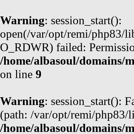
Warning
: session_start():
open(/var/opt/remi/php83/l
O_RDWR) failed: Permission
/home/albasoul/domains/m
on line
9
Warning
: session_start(): F
(path: /var/opt/remi/php83/l
/home/albasoul/domains/m