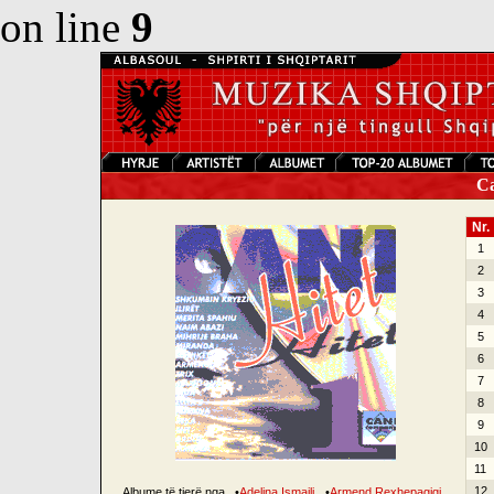
on line
9
Can
Nr.
1
2
3
4
5
6
7
8
9
10
11
12
Albume të tjerë nga
•
Adelina Ismajli
•
Armend Rexhepagiqi