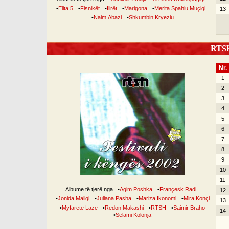
•
Elita 5
•
Fisnikët
•
Ilirët
•
Marigona
•
Merita Spahiu Muçiqi
13
•
Naim Abazi
•
Shkumbin Kryeziu
RTSH 
Nr.
1
2
3
4
5
6
7
8
9
10
11
Albume të tjerë nga
•
Agim Poshka
•
Françesk Radi
12
•
Jonida Maliqi
•
Juliana Pasha
•
Mariza Ikonomi
•
Mira Konçi
13
•
Myfarete Laze
•
Redon Makashi
•
RTSH
•
Saimir Braho
14
•
Selami Kolonja