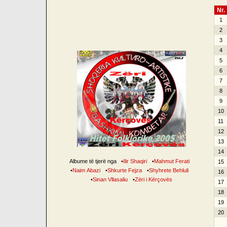
Nr.
1
2
3
4
5
6
7
8
9
10
11
12
13
14
Albume të tjerë nga
•
Ilir Shaqiri
•
Mahmut Ferati
15
•
Naim Abazi
•
Shkurte Fejza
•
Shyhrete Behluli
16
•
Sinan Vllasaliu
•
Zëri i Kërçovës
17
18
19
20