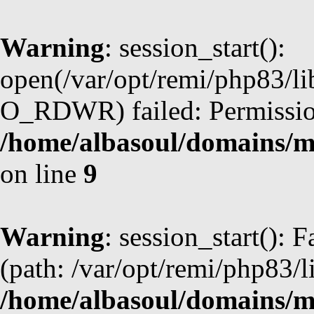
Warning
: session_start():
open(/var/opt/remi/php83/l
O_RDWR) failed: Permission
/home/albasoul/domains/m
on line
9
Warning
: session_start(): F
(path: /var/opt/remi/php83/l
/home/albasoul/domains/m