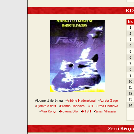
RTSH
Nr.
1
2
3
4
5
6
7
8
9
10
11
12
13
Albume të tjerë nga
•
Arbërie Hadergjonaj
•
Aurela Gaçe
14
•
Djemtë e detit
•
Eranda Libohova
•
Gili
•
Irma Libohova
•
Mira Konçi
•
Rovena Dilo
•
RTSH
•
Sinan Vllasaliu
Zëri i Kërçov