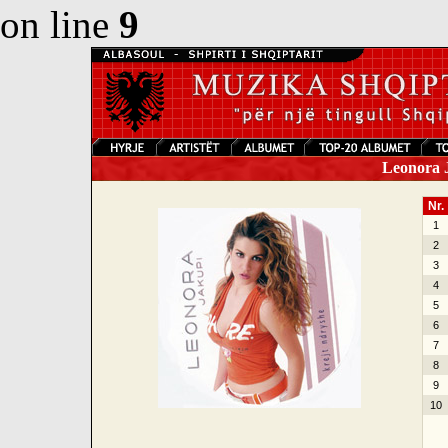
on line
9
Leonora J
Nr.
1
2
3
4
5
6
7
8
9
10