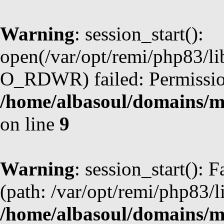
Warning
: session_start():
open(/var/opt/remi/php83/l
O_RDWR) failed: Permission
/home/albasoul/domains/m
on line
9
Warning
: session_start(): F
(path: /var/opt/remi/php83/l
/home/albasoul/domains/m