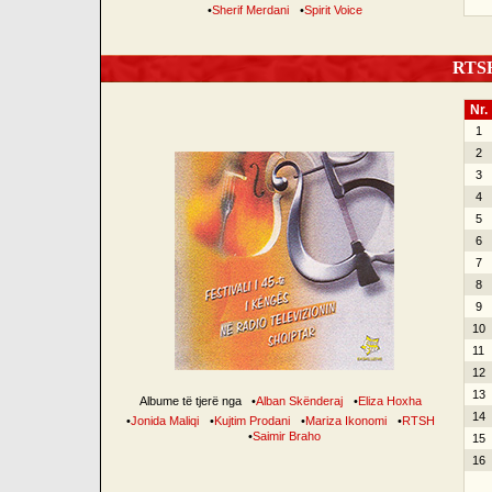
•
Sherif Merdani
•
Spirit Voice
RTSH 
Nr.
1
2
3
4
5
6
7
8
9
10
11
12
13
Albume të tjerë nga
•
Alban Skënderaj
•
Eliza Hoxha
14
•
Jonida Maliqi
•
Kujtim Prodani
•
Mariza Ikonomi
•
RTSH
•
Saimir Braho
15
16