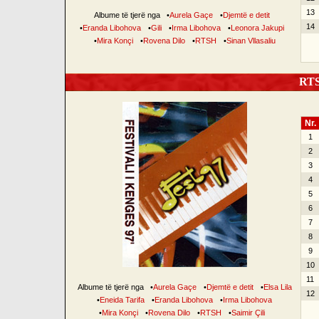
13
Albume të tjerë nga
•
Aurela Gaçe
•
Djemtë e detit
14
•
Eranda Libohova
•
Gili
•
Irma Libohova
•
Leonora Jakupi
•
Mira Konçi
•
Rovena Dilo
•
RTSH
•
Sinan Vllasaliu
RTSH
Nr.
1
2
3
4
5
6
7
8
9
10
11
Albume të tjerë nga
•
Aurela Gaçe
•
Djemtë e detit
•
Elsa Lila
12
•
Eneida Tarifa
•
Eranda Libohova
•
Irma Libohova
•
Mira Konçi
•
Rovena Dilo
•
RTSH
•
Saimir Çili