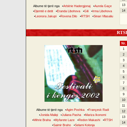
13
Albume të tjerë nga
•
Arbërie Hadergjonaj
•
Aurela Gaçe
14
•
Djemtë e detit
•
Eranda Libohova
•
Gili
•
Irma Libohova
•
Leonora Jakupi
•
Rovena Dilo
•
RTSH
•
Sinan Vllasaliu
RTSH 
Nr.
1
2
3
4
5
6
7
8
9
10
11
Albume të tjerë nga
•
Agim Poshka
•
Françesk Radi
12
•
Jonida Maliqi
•
Juliana Pasha
•
Mariza Ikonomi
13
•
Mihrie Braha
•
Myfarete Laze
•
Redon Makashi
•
RTSH
14
•
Saimir Braho
•
Selami Kolonja