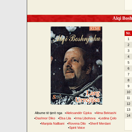
Alqi Bosh
Nr.
1
2
3
4
5
6
7
8
9
10
11
12
13
Albume të tjerë nga
•
Aleksandër Gjoka
•
Alma Bektashi
14
•
Dashnor Diko
•
Elsa Lila
•
Irma Libohova
•
Ledina Çelo
•
Manjola Nallbani
•
Rovena Dilo
•
Sherif Merdani
•
Spirit Voice