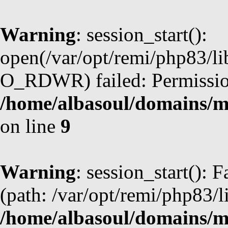
Warning
: session_start():
open(/var/opt/remi/php83/l
O_RDWR) failed: Permission
/home/albasoul/domains/m
on line
9
Warning
: session_start(): F
(path: /var/opt/remi/php83/l
/home/albasoul/domains/m