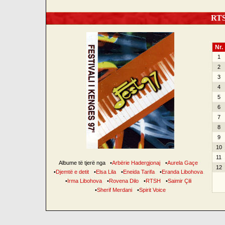
RTSH
Nr.
1
2
3
4
5
6
7
8
9
10
11
Albume të tjerë nga
•
Arbërie Hadergjonaj
•
Aurela Gaçe
12
•
Djemtë e detit
•
Elsa Lila
•
Eneida Tarifa
•
Eranda Libohova
•
Irma Libohova
•
Rovena Dilo
•
RTSH
•
Saimir Çili
•
Sherif Merdani
•
Spirit Voice