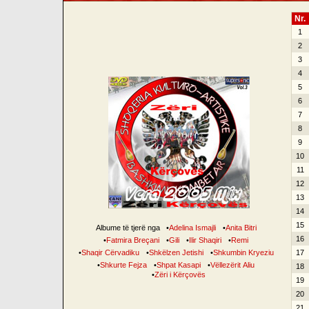
Nr.
1
2
3
4
5
6
7
8
9
10
11
12
13
14
15
Albume të tjerë nga
•
Adelina Ismajli
•
Anita Bitri
16
•
Fatmira Breçani
•
Gili
•
Ilir Shaqiri
•
Remi
•
Shaqir Cërvadiku
•
Shkëlzen Jetishi
•
Shkumbin Kryeziu
17
•
Shkurte Fejza
•
Shpat Kasapi
•
Vëllezërit Aliu
18
•
Zëri i Kërçovës
19
20
21