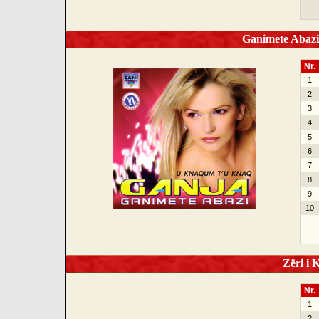
Ganimete Abazi
Nr.
1
2
3
4
5
6
7
8
9
10
Zëri i K
Nr.
1
2