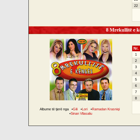
22
8 Mrekullitë e k
Nr.
1
2
3
4
5
6
7
8
Albume të tjerë nga
•
Gili
•
Lori
•
Ramadan Krasniqi
•
Sinan Vllasaliu