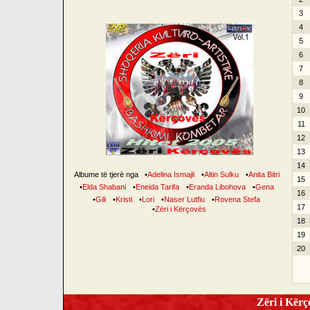
3
4
5
6
7
8
9
10
11
12
13
14
Albume të tjerë nga
•
Adelina Ismajli
•
Altin Sulku
•
Anita Bitri
15
•
Elda Shabani
•
Eneida Tarifa
•
Eranda Libohova
•
Gena
16
•
Gili
•
Kristi
•
Lori
•
Naser Lutfiu
•
Rovena Stefa
17
•
Zëri i Kërçovës
18
19
20
Zëri i Kërço