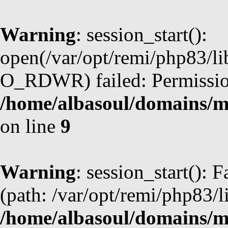
Warning
: session_start():
open(/var/opt/remi/php83/l
O_RDWR) failed: Permission
/home/albasoul/domains/m
on line
9
Warning
: session_start(): F
(path: /var/opt/remi/php83/l
/home/albasoul/domains/m