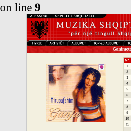
on line
9
Ganimete
Nr.
1
2
3
4
5
6
7
8
9
10
11