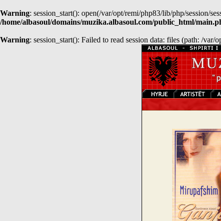
Warning
: session_start(): open(/var/opt/remi/php83/lib/php/sessio
/home/albasoul/domains/muzika.albasoul.com/public_html/main.p
Warning
: session_start(): Failed to read session data: files (path: /var