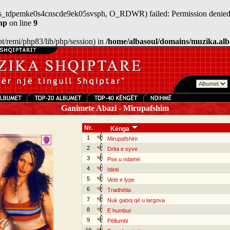
n/sess_tdpemke0s4cnscde9ek05svsph, O_RDWR) failed: Permission denied
hp
on line
9
/opt/remi/php83/lib/php/session) in
/home/albasoul/domains/muzika.alb
Ganimete Abazi - Mirupafshim
Nr.
Kënga
1
Mirupafshim
2
Drita e syve
3
Pse u ndamë
4
Idioti
5
Vetë e lype
6
Tradhëtia
7
Nuk gaboj që u largova
8
E humbur
9
Pëllumbi