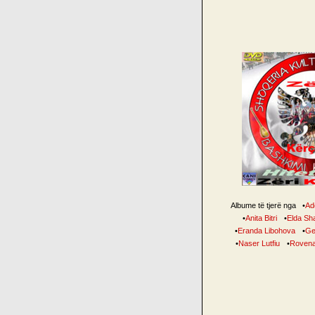
Albume të tjerë nga
•
Ade
•
Anita Bitri
•
Elda Sh
•
Eranda Libohova
•
Ge
•
Naser Lutfiu
•
Rovena