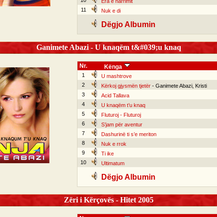
10
Era e harrimit
11
Nuk e di
Dëgjo Albumin
Ganimete Abazi - U knaqëm t&#039;u knaq
Nr.
Kënga
1
U mashtrove
2
Kërkoj gjysmën tjetër
- Ganimete Abazi, Kristi
3
Acid Tallava
4
U knaqëm t’u knaq
5
Fluturoj - Fluturoj
6
S’jam për aventur
7
Dashurinë ti s’e meriton
8
Nuk e rrok
9
Ti ike
10
Ultimatum
Dëgjo Albumin
Zëri i Kërçovës - Hitet 2005