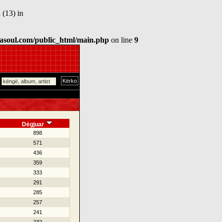
 (13) in
asoul.com/public_html/main.php
on line
9
Dëgjuar
898
571
436
359
333
291
285
257
241