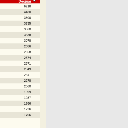
Dëgjuar
6218
4480
3800
3735
3360
3338
3078
2686
2658
2574
2371
2349
2341
2278
2060
1999
1937
1766
1736
1706