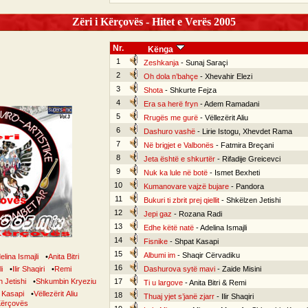
Zëri i Kërçovës - Hitet e Verës 2005
Nr.
Kënga
1
Zeshkanja
- Sunaj Saraçi
2
Oh dola n’bahçe
- Xhevahir Elezi
3
Shota
- Shkurte Fejza
4
Era sa herë fryn
- Adem Ramadani
5
Rrugës me gurë
- Vëllezërit Aliu
6
Dashuro vashë
- Lirie Istogu, Xhevdet Rama
7
Në brigjet e Valbonës
- Fatmira Breçani
8
Jeta është e shkurtër
- Rifadije Greicevci
9
Nuk ka lule në botë
- Ismet Bexheti
10
Kumanovare vajzë bujare
- Pandora
11
Bukuri ti zbrit prej qiellit
- Shkëlzen Jetishi
12
Jepi gaz
- Rozana Radi
13
Edhe këtë natë
- Adelina Ismajli
14
Fisnike
- Shpat Kasapi
15
Albumi im
- Shaqir Cërvadiku
elina Ismajli
•
Anita Bitri
16
i
•
Ilir Shaqiri
•
Remi
Dashurova sytë mavi
- Zaide Misini
 Jetishi
•
Shkumbin Kryeziu
17
Ti u largove
- Anita Bitri & Remi
 Kasapi
•
Vëllezërit Aliu
18
Thuaj yjet s’janë zjarr
- Ilir Shaqiri
 Kërçovës