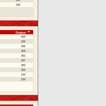
232
230
Dëgjuar
695
539
456
426
362
307
300
293
244
225