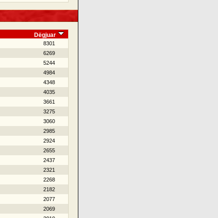
Dëgjuar
8301
6269
5244
4984
4348
4035
3661
3275
3060
2985
2924
2655
2437
2321
2268
2182
2077
2069