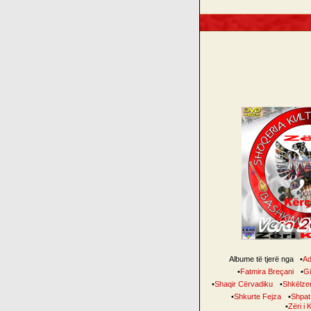
Albume të tjerë nga
•
Ad
•
Fatmira Breçani
•
Gil
•
Shaqir Cërvadiku
•
Shkëlzen
•
Shkurte Fejza
•
Shpat
•
Zëri i