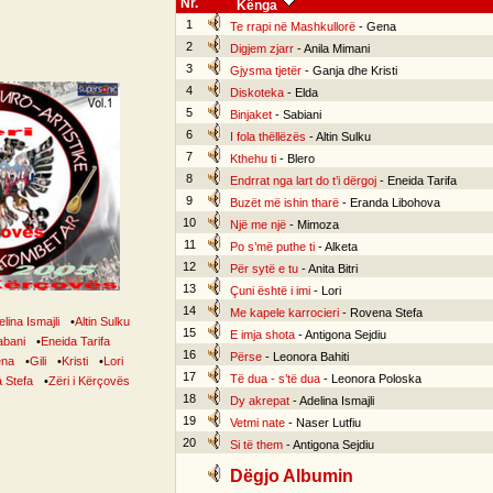
Nr.
Kënga
1
Te rrapi në Mashkullorë
- Gena
2
Digjem zjarr
- Anila Mimani
3
Gjysma tjetër
- Ganja dhe Kristi
4
Diskoteka
- Elda
5
Binjaket
- Sabiani
6
I fola thëllëzës
- Altin Sulku
7
Kthehu ti
- Blero
8
Endrrat nga lart do t’i dërgoj
- Eneida Tarifa
9
Buzët më ishin tharë
- Eranda Libohova
10
Një me një
- Mimoza
11
Po s’më puthe ti
- Alketa
12
Për sytë e tu
- Anita Bitri
13
Çuni është i imi
- Lori
14
Me kapele karrocieri
- Rovena Stefa
lina Ismajli
•
Altin Sulku
15
E imja shota
- Antigona Sejdiu
abani
•
Eneida Tarifa
16
Përse
- Leonora Bahiti
na
•
Gili
•
Kristi
•
Lori
17
Të dua - s’të dua
- Leonora Poloska
 Stefa
•
Zëri i Kërçovës
18
Dy akrepat
- Adelina Ismajli
19
Vetmi nate
- Naser Lutfiu
20
Si të them
- Antigona Sejdiu
Dëgjo Albumin