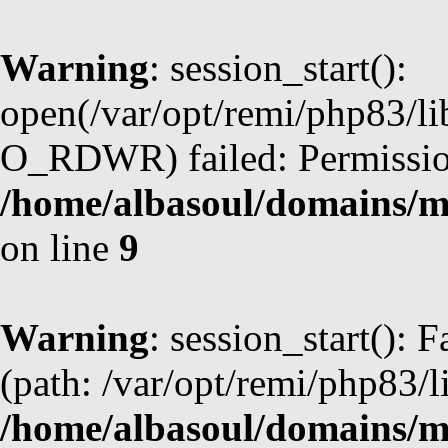
Warning
: session_start():
open(/var/opt/remi/php83/l
O_RDWR) failed: Permission
/home/albasoul/domains/m
on line
9
Warning
: session_start(): F
(path: /var/opt/remi/php83/l
/home/albasoul/domains/m