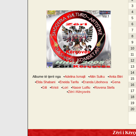
3
4
5
6
7
8
9
10
11
12
13
14
Albume të tjerë nga
•
Adelina Ismajli
•
Altin Sulku
•
Anita Bitri
15
•
Elda Shabani
•
Eneida Tarifa
•
Eranda Libohova
•
Gena
16
•
Gili
•
Kristi
•
Lori
•
Naser Lutfiu
•
Rovena Stefa
17
•
Zëri i Kërçovës
18
19
20
Zëri i Kërço