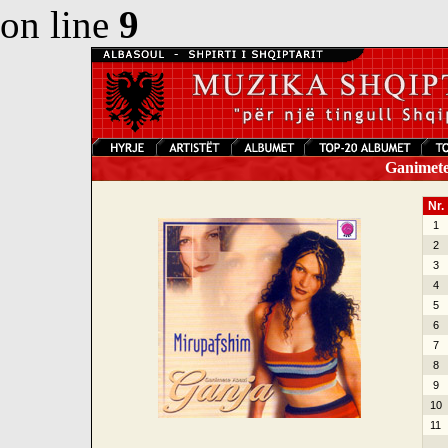
on line
9
Ganimete
Nr.
1
2
3
4
5
6
7
8
9
10
11