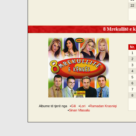
22
8 Mrekullitë e k
Nr.
1
2
3
4
5
6
7
8
Albume të tjerë nga
•
Gili
•
Lori
•
Ramadan Krasniqi
•
Sinan Vllasaliu