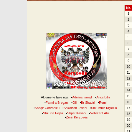
Nr.
1
2
3
4
5
6
7
8
9
10
11
12
13
14
15
Albume të tjerë nga
•
Adelina Ismajli
•
Anita Bitri
16
•
Fatmira Breçani
•
Gili
•
Ilir Shaqiri
•
Remi
•
Shaqir Cërvadiku
•
Shkëlzen Jetishi
•
Shkumbin Kryeziu
17
•
Shkurte Fejza
•
Shpat Kasapi
•
Vëllezërit Aliu
18
•
Zëri i Kërçovës
19
20
21