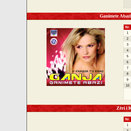
Ganimete Abazi
Nr.
1
2
3
4
5
6
7
8
9
10
Zëri i K
Nr.
1
2