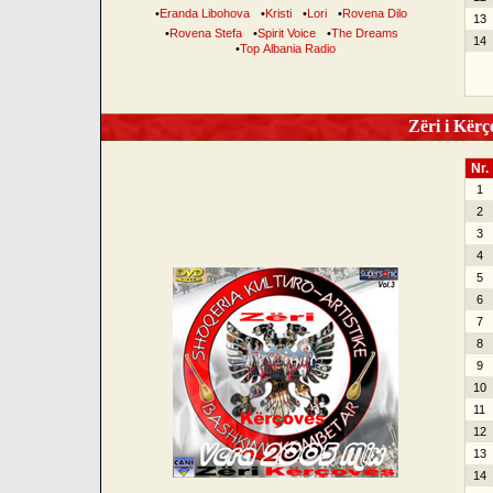
•
Eranda Libohova
•
Kristi
•
Lori
•
Rovena Dilo
13
•
Rovena Stefa
•
Spirit Voice
•
The Dreams
14
•
Top Albania Radio
Zëri i Kërço
Nr.
1
2
3
4
5
6
7
8
9
10
11
12
13
14