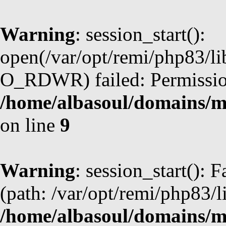
Warning
: session_start():
open(/var/opt/remi/php83/l
O_RDWR) failed: Permission
/home/albasoul/domains/m
on line
9
Warning
: session_start(): F
(path: /var/opt/remi/php83/l
/home/albasoul/domains/m