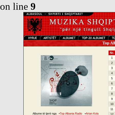
on line
9
Top Alb
Nr.
1
2
3
4
5
6
7
8
9
10
11
Albume të tjerë nga
•
Top Albania Radio
•
Artan Kola
12