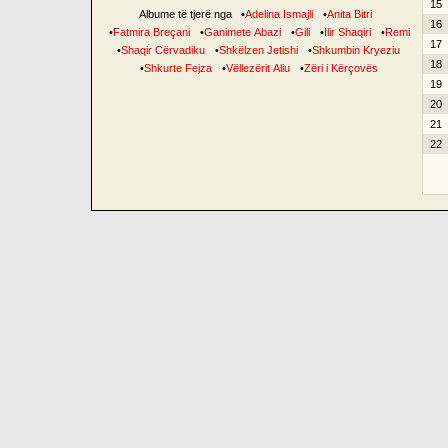
15
Albume të tjerë nga
•
Adelina Ismajli
•
Anita Bitri
16
•
Fatmira Breçani
•
Ganimete Abazi
•
Gili
•
Ilir Shaqiri
•
Remi
17
•
Shaqir Cërvadiku
•
Shkëlzen Jetishi
•
Shkumbin Kryeziu
18
•
Shkurte Fejza
•
Vëllezërit Aliu
•
Zëri i Kërçovës
19
20
21
22