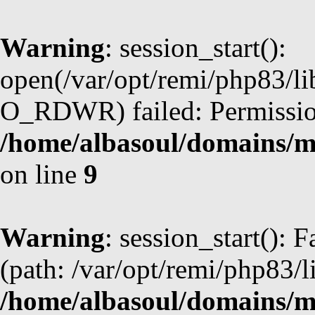
Warning
: session_start():
open(/var/opt/remi/php83/l
O_RDWR) failed: Permission
/home/albasoul/domains/m
on line
9
Warning
: session_start(): F
(path: /var/opt/remi/php83/l
/home/albasoul/domains/m