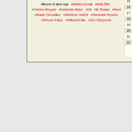
15
Albume të tjerë nga
•
Adelina Ismajli
•
Anita Bitri
16
•
Fatmira Breçani
•
Ganimete Abazi
•
Gili
•
Ilir Shaqiri
•
Remi
17
•
Shaqir Cërvadiku
•
Shkëlzen Jetishi
•
Shkumbin Kryeziu
18
•
Shkurte Fejza
•
Vëllezërit Aliu
•
Zëri i Kërçovës
19
20
21
22