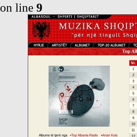
on line
9
Top Alb
Nr.
1
2
3
4
5
6
7
8
9
10
11
Albume të tjerë nga
•
Top Albania Radio
•
Artan Kola
12