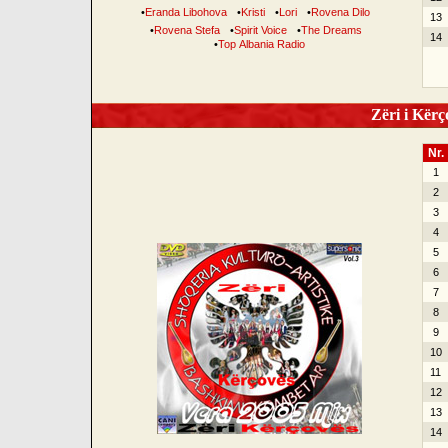
•
Eranda Libohova
•
Kristi
•
Lori
•
Rovena Dilo
13
•
Rovena Stefa
•
Spirit Voice
•
The Dreams
14
•
Top Albania Radio
Zëri i Kërço
Nr.
1
2
3
4
5
6
7
8
9
10
11
12
13
14