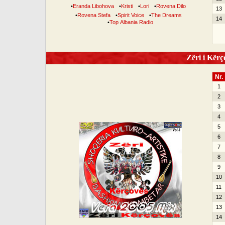
•
Eranda Libohova
•
Kristi
•
Lori
•
Rovena Dilo
13
•
Rovena Stefa
•
Spirit Voice
•
The Dreams
14
•
Top Albania Radio
Zëri i Kërço
Nr.
1
2
3
4
5
6
7
8
9
10
11
12
13
14