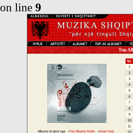
on line
9
Top Alb
Nr.
1
2
3
4
5
6
7
8
9
10
11
Albume të tjerë nga
•
Top Albania Radio
•
Artan Kola
12