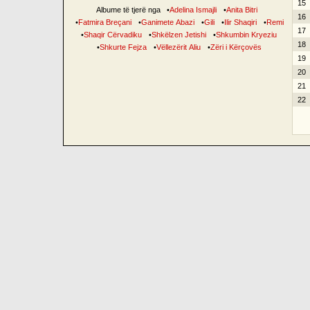
15
Albume të tjerë nga
•
Adelina Ismajli
•
Anita Bitri
16
•
Fatmira Breçani
•
Ganimete Abazi
•
Gili
•
Ilir Shaqiri
•
Remi
17
•
Shaqir Cërvadiku
•
Shkëlzen Jetishi
•
Shkumbin Kryeziu
18
•
Shkurte Fejza
•
Vëllezërit Aliu
•
Zëri i Kërçovës
19
20
21
22