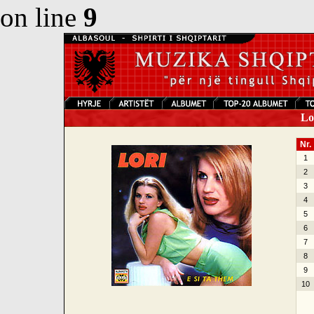
on line
9
Lor
Nr.
1
2
3
4
5
6
7
8
9
10