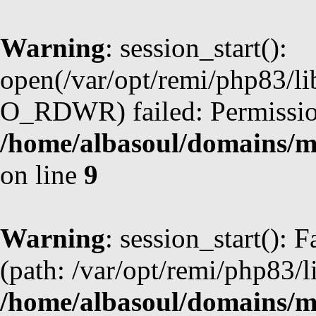
Warning
: session_start():
open(/var/opt/remi/php83/l
O_RDWR) failed: Permission
/home/albasoul/domains/m
on line
9
Warning
: session_start(): F
(path: /var/opt/remi/php83/l
/home/albasoul/domains/m