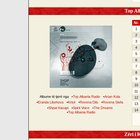
Top Alb
Nr.
1
2
3
4
5
6
7
8
9
10
11
Albume të tjerë nga
•
Top Albania Radio
•
Artan Kola
12
•
Eranda Libohova
•
Kristi
•
Rovena Dilo
•
Rovena Stefa
13
•
Shpat Kasapi
•
Spirit Voice
•
The Dreams
14
•
Top Albania Radio
Zëri i K