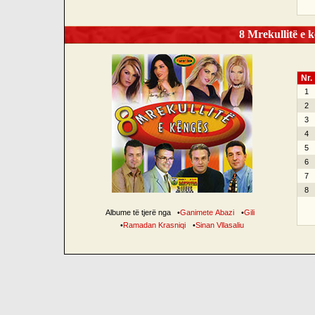
8 Mrekullitë e k
Nr.
1
2
3
4
5
6
7
8
Albume të tjerë nga
•
Ganimete Abazi
•
Gili
•
Ramadan Krasniqi
•
Sinan Vllasaliu