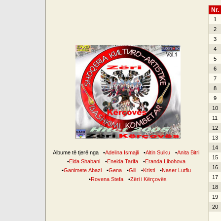
Nr.
1
2
3
4
5
6
7
8
9
10
11
12
13
14
Albume të tjerë nga
•
Adelina Ismajli
•
Altin Sulku
•
Anita Bitri
15
•
Elda Shabani
•
Eneida Tarifa
•
Eranda Libohova
16
•
Ganimete Abazi
•
Gena
•
Gili
•
Kristi
•
Naser Lutfiu
17
•
Rovena Stefa
•
Zëri i Kërçovës
18
19
20