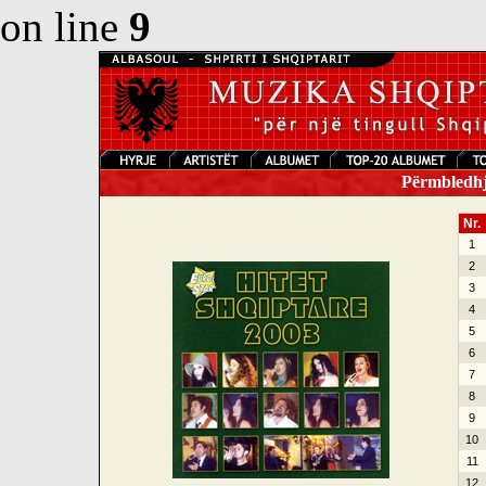
on line
9
Përmbledhje
Nr.
1
2
3
4
5
6
7
8
9
10
11
12