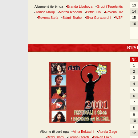
13
Albume të tjerë nga
•
Eranda Libohova
•
Grupi i Tepelenës
14
•
Jonida Maliqi
•
Mariza Ikonomi
•
Petrit Lulo
•
Rovena Dilo
•
Rovena Stefa
•
Saimir Braho
•
Silva Gurabardhi
•
WSF
15
16
RTSH 
Nr.
1
2
3
4
5
6
7
8
9
10
11
Albume të tjerë nga
•
Alma Bektashi
•
Aurela Gaçe
12
•
Bedri Islami
•
Bleona Qereti
•
Bojken Lako