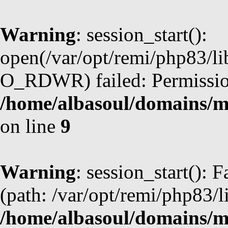
Warning
: session_start():
open(/var/opt/remi/php83/li
O_RDWR) failed: Permission
/home/albasoul/domains/m
on line
9
Warning
: session_start(): F
(path: /var/opt/remi/php83/l
/home/albasoul/domains/m