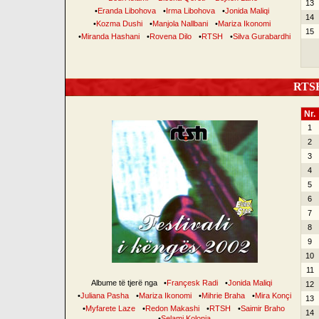
13
•
Eranda Libohova
•
Irma Libohova
•
Jonida Maliqi
14
•
Kozma Dushi
•
Manjola Nallbani
•
Mariza Ikonomi
15
•
Miranda Hashani
•
Rovena Dilo
•
RTSH
•
Silva Gurabardhi
RTSH 
Nr.
1
2
3
4
5
6
7
8
9
10
11
Albume të tjerë nga
•
Françesk Radi
•
Jonida Maliqi
12
•
Juliana Pasha
•
Mariza Ikonomi
•
Mihrie Braha
•
Mira Konçi
13
•
Myfarete Laze
•
Redon Makashi
•
RTSH
•
Saimir Braho
14
•
Selami Kolonja