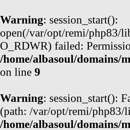
Warning
: session_start():
open(/var/opt/remi/php83/l
O_RDWR) failed: Permission
/home/albasoul/domains/m
on line
9
Warning
: session_start(): F
(path: /var/opt/remi/php83/l
/home/albasoul/domains/m