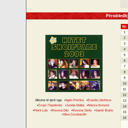
Përmbledhje
Nr.
1
2
3
4
5
6
7
8
9
10
11
12
Albume të tjerë nga
•
Agim Poshka
•
Eranda Libohova
13
•
Grupi i Tepelenës
•
Jonida Maliqi
•
Mariza Ikonomi
14
•
Petrit Lulo
•
Rovena Dilo
•
Rovena Stefa
•
Saimir Braho
15
•
Silva Gurabardhi
16