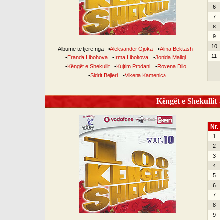
6
7
8
9
10
Albume të tjerë nga
•
Aleksandër Gjoka
•
Alma Bektashi
11
•
Eranda Libohova
•
Irma Libohova
•
Jonida Maliqi
•
Këngët e Shekullit
•
Kujtim Prodani
•
Rovena Dilo
•
Sidrit Bejleri
•
Vikena Kamenica
Këngët e Shekullit -
Nr.
1
2
3
4
5
6
7
8
9