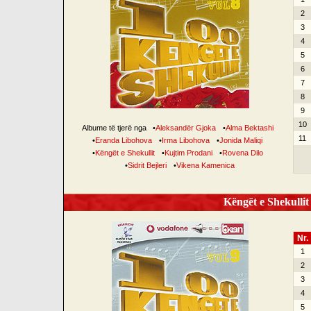
2
3
4
5
6
7
8
9
10
Albume të tjerë nga
•
Aleksandër Gjoka
•
Alma Bektashi
11
•
Eranda Libohova
•
Irma Libohova
•
Jonida Maliqi
•
Këngët e Shekullit
•
Kujtim Prodani
•
Rovena Dilo
•
Sidrit Bejleri
•
Vikena Kamenica
Këngët e Shekullit 
Nr.
1
2
3
4
5