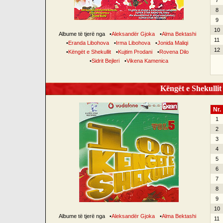
7
8
9
10
Albume të tjerë nga
•
Aleksandër Gjoka
•
Alma Bektashi
11
•
Eranda Libohova
•
Irma Libohova
•
Jonida Maliqi
12
•
Këngët e Shekullit
•
Kujtim Prodani
•
Rovena Dilo
•
Sidrit Bejleri
•
Vikena Kamenica
Këngët e Shekullit 
Nr.
1
2
3
4
5
6
7
8
9
10
Albume të tjerë nga
•
Aleksandër Gjoka
•
Alma Bektashi
11