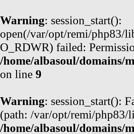
Warning
: session_start():
open(/var/opt/remi/php83/l
O_RDWR) failed: Permission
/home/albasoul/domains/m
on line
9
Warning
: session_start(): F
(path: /var/opt/remi/php83/l
/home/albasoul/domains/m