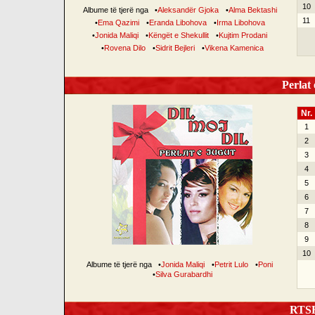
10
Albume të tjerë nga
•
Aleksandër Gjoka
•
Alma Bektashi
11
•
Ema Qazimi
•
Eranda Libohova
•
Irma Libohova
•
Jonida Maliqi
•
Këngët e Shekullit
•
Kujtim Prodani
•
Rovena Dilo
•
Sidrit Bejleri
•
Vikena Kamenica
Perlat 
Nr.
1
2
3
4
5
6
7
8
9
10
Albume të tjerë nga
•
Jonida Maliqi
•
Petrit Lulo
•
Poni
•
Silva Gurabardhi
RTSH 