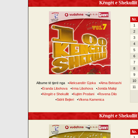
Këngët e Shekullit 
Nr.
1
2
3
4
5
6
7
8
9
10
Albume të tjerë nga
•
Aleksandër Gjoka
•
Alma Bektashi
11
•
Eranda Libohova
•
Irma Libohova
•
Jonida Maliqi
•
Këngët e Shekullit
•
Kujtim Prodani
•
Rovena Dilo
•
Sidrit Bejleri
•
Vikena Kamenica
Këngët e Shekullit 
Nr.
1