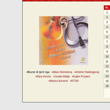
Nr.
1
2
3
4
5
6
7
8
9
10
11
12
13
Albume të tjerë nga
•
Alban Skënderaj
•
Arbërie Hadergjonaj
14
•
Eliza Hoxha
•
Jonida Maliqi
•
Kujtim Prodani
•
Mariza Ikonomi
•
RTSH
15
16