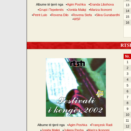
Albume të tjerë nga
•
Agim Poshka
•
Eranda Libohova
13
•
Grupi i Tepelenës
•
Jonida Maliqi
•
Mariza Ikonomi
14
•
Petrit Lulo
•
Rovena Dilo
•
Rovena Stefa
•
Silva Gurabardhi
15
•
WSF
16
RTSH 
Nr.
1
2
3
4
5
6
7
8
9
10
11
Albume të tjerë nga
•
Agim Poshka
•
Françesk Radi
12
•
Jonida Maliqi
•
Juliana Pasha
•
Mariza Ikonomi