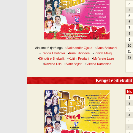
3
4
5
6
7
8
9
10
Albume të tjerë nga
•
Aleksandër Gjoka
•
Alma Bektashi
11
•
Eranda Libohova
•
Irma Libohova
•
Jonida Maliqi
12
•
Këngët e Shekullit
•
Kujtim Prodani
•
Myfarete Laze
•
Rovena Dilo
•
Sidrit Bejleri
•
Vikena Kamenica
Këngët e Shekullit 
Nr.
1
2
3
4
5
6