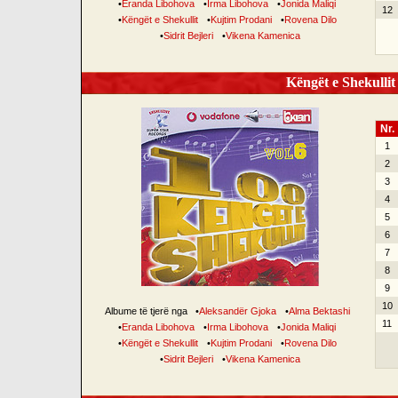
•
Eranda Libohova
•
Irma Libohova
•
Jonida Maliqi
12
•
Këngët e Shekullit
•
Kujtim Prodani
•
Rovena Dilo
•
Sidrit Bejleri
•
Vikena Kamenica
Këngët e Shekullit 
Nr.
1
2
3
4
5
6
7
8
9
10
Albume të tjerë nga
•
Aleksandër Gjoka
•
Alma Bektashi
11
•
Eranda Libohova
•
Irma Libohova
•
Jonida Maliqi
•
Këngët e Shekullit
•
Kujtim Prodani
•
Rovena Dilo
•
Sidrit Bejleri
•
Vikena Kamenica