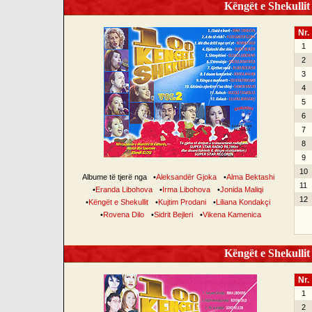
Këngët e Shekullit 
Nr.
1
2
3
4
5
6
7
8
9
10
Albume të tjerë nga
•
Aleksandër Gjoka
•
Alma Bektashi
11
•
Eranda Libohova
•
Irma Libohova
•
Jonida Maliqi
12
•
Këngët e Shekullit
•
Kujtim Prodani
•
Liliana Kondakçi
•
Rovena Dilo
•
Sidrit Bejleri
•
Vikena Kamenica
Këngët e Shekullit 
Nr.
1
2