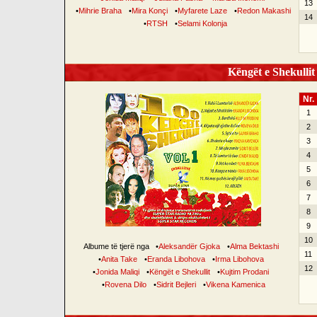
13
•
Mihrie Braha
•
Mira Konçi
•
Myfarete Laze
•
Redon Makashi
14
•
RTSH
•
Selami Kolonja
Këngët e Shekullit 
Nr.
1
2
3
4
5
6
7
8
9
10
Albume të tjerë nga
•
Aleksandër Gjoka
•
Alma Bektashi
11
•
Anita Take
•
Eranda Libohova
•
Irma Libohova
12
•
Jonida Maliqi
•
Këngët e Shekullit
•
Kujtim Prodani
•
Rovena Dilo
•
Sidrit Bejleri
•
Vikena Kamenica