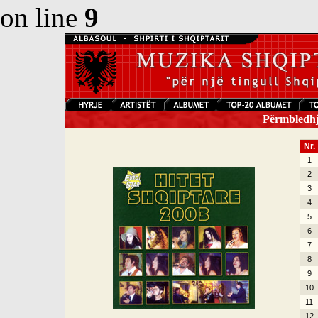
on line
9
Përmbledhje
Nr.
1
2
3
4
5
6
7
8
9
10
11
12