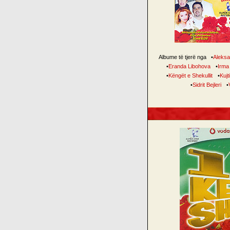
Albume të tjerë nga
•
Aleksa
•
Eranda Libohova
•
Irma
•
Këngët e Shekullit
•
Kujt
•
Sidrit Bejleri
•