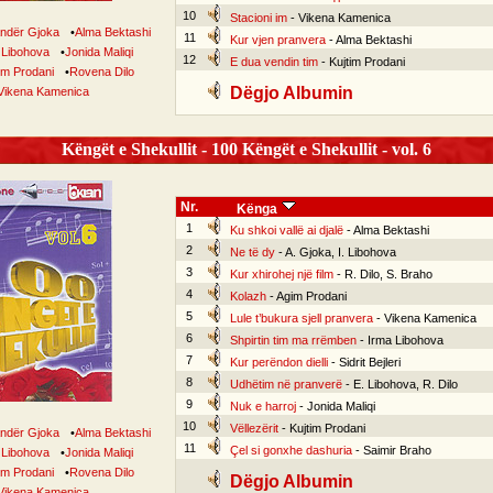
10
Stacioni im
- Vikena Kamenica
ndër Gjoka
•
Alma Bektashi
11
Kur vjen pranvera
- Alma Bektashi
 Libohova
•
Jonida Maliqi
12
E dua vendin tim
- Kujtim Prodani
im Prodani
•
Rovena Dilo
Dëgjo Albumin
Vikena Kamenica
Këngët e Shekullit - 100 Këngët e Shekullit - vol. 6
Nr.
Kënga
1
Ku shkoi vallë ai djalë
- Alma Bektashi
2
Ne të dy
- A. Gjoka, I. Libohova
3
Kur xhirohej një film
- R. Dilo, S. Braho
4
Kolazh
- Agim Prodani
5
Lule t’bukura sjell pranvera
- Vikena Kamenica
6
Shpirtin tim ma rrëmben
- Irma Libohova
7
Kur perëndon dielli
- Sidrit Bejleri
8
Udhëtim në pranverë
- E. Libohova, R. Dilo
9
Nuk e harroj
- Jonida Maliqi
10
Vëllezërit
- Kujtim Prodani
ndër Gjoka
•
Alma Bektashi
11
Çel si gonxhe dashuria
- Saimir Braho
 Libohova
•
Jonida Maliqi
im Prodani
•
Rovena Dilo
Dëgjo Albumin
Vikena Kamenica