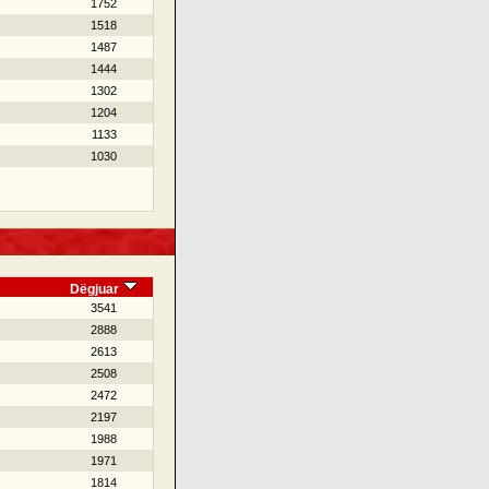
1752
1518
1487
1444
1302
1204
1133
1030
Dëgjuar
3541
2888
2613
2508
2472
2197
1988
1971
1814