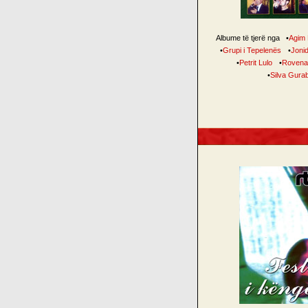
Albume të tjerë nga
•
Agim
•
Grupi i Tepelenës
•
Jonid
•
Petrit Lulo
•
Rovena 
•
Silva Gura