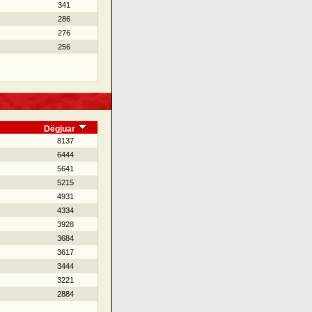
341
286
276
256
Dëgjuar
8137
6444
5641
5215
4931
4334
3928
3684
3617
3444
3221
2884