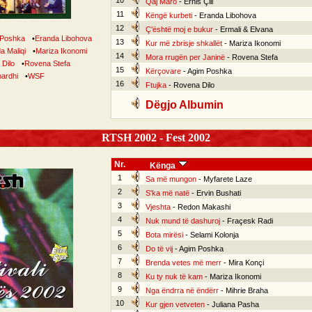
10
Qaj Maro
- Ernis Çili
11
Këngë kurbeti
- Eranda Libohova
12
Ç'është moj e bukur
- Ermali & Elvana
 Poshka
•
Eranda Libohova
13
Kur më zbrisje shkallët
- Mariza Ikonomi
a Maliqi
•
Mariza Ikonomi
14
Mora rrugën per Janinë
- Rovena Stefa
Dilo
•
Rovena Stefa
15
Kërçovare
- Agim Poshka
bardhi
•
WSF
16
Ftujka
- Rovena Dilo
Dëgjo Albumin
RTSH 2002 - Fest 2002
Nr.
Kënga
1
Sa më mungon
- Myfarete Laze
2
S'ka më natë
- Ervin Bushati
3
Vjeshta
- Redon Makashi
4
Nuk mund të dashuroj
- Fraçesk Radi
5
Bota mirësi
- Selami Kolonja
6
Do të vij
- Agim Poshka
7
Brenda vetes më merr
- Mira Konçi
8
Ku ty nuk të kam
- Mariza Ikonomi
9
Nga ëndrra në ëndërr
- Mihrie Braha
10
Kur gjen vetveten
- Juliana Pasha