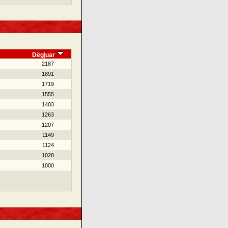
Dëgjuar
2187
1891
1719
1555
1403
1263
1207
1149
1124
1028
1000