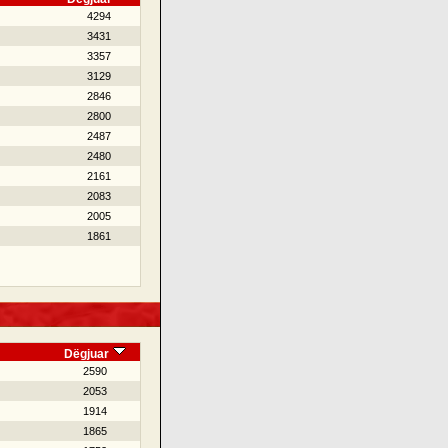
4294
3431
3357
3129
2846
2800
2487
2480
2161
2083
2005
1861
Dëgjuar
2590
2053
1914
1865