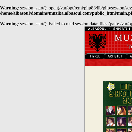
Warning
: session_start(): open(/var/opt/remi/php83/lib/php/session
/home/albasoul/domains/muzika.albasoul.com/public_html/main.p
Warning
: session_start(): Failed to read session data: files (path: /var