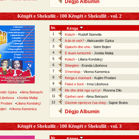
Dëgjo Albumin
Këngët e Shekullit - 100 Këngët e Shekullit - vol. 2
Nr.
Kënga
1
Kolazh
- Rudolf Stamolla
2
A do të vish?
- Aleksandër Gjoka
3
Djaloshi dhe shiu
- Sidrit Bejleri
4
E duam lumturinë
- Jonida Maliqi
5
Kolazh
- Liliana Kondakçi
6
Shtegtimi
- Eranda Libohova
7
S’mendoja
- Vikena Kamenica
8
Kënga e marinarit
- Kujtim Prodani
9
Flakë e borë
- Irma Libohova
10
Me dhe dritë nga syri yt
- Rovena Dilo
ndër Gjoka
•
Alma Bektashi
11
Gjethet ranë
- Alma Bektashi
 Libohova
•
Jonida Maliqi
12
Gëzimin njerëzve t’ua shtoj
- Sajmir Braho
 Prodani
•
Liliana Kondakçi
jleri
•
Vikena Kamenica
Dëgjo Albumin
Këngët e Shekullit - 100 Këngët e Shekullit - vol. 3
Nr.
Kënga