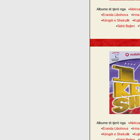
Albume të tjerë nga
•
Aleksa
•
Eranda Libohova
•
Irma
•
Këngët e Shekullit
•
Kujt
•
Sidrit Bejleri
•
Albume të tjerë nga
•
Aleksa
•
Eranda Libohova
•
Irma
•
Këngët e Shekullit
•
Kujt
•
Sidrit Bejleri
•