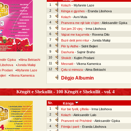
1
Kolazh
- Myfarete Laze
2
Kënga e gjyshes
- Eranda Libohova
3
Kolazh
- Avni Mula
4
Pranvera me një lule s’vjen
- Aleksandër Gjoka
5
Sot jam 20 vjeç
- Irma Libohova
6
Vajzat me kaçurrela
- Rovena Dilo
7
Buzë detit jemi rritur
- Jonida Maliqi
8
Për ty Atdhe
- Sidrit Bejleri
9
Dashuria
- Sajmir Braho
10
Shokët
- Kujtim Prodani
ndër Gjoka
•
Alma Bektashi
11
Mesnatë
- Vikena Kamenica
 Libohova
•
Jonida Maliqi
12
Çelu si mimoza
- Alma Bektashi
m Prodani
•
Myfarete Laze
jleri
•
Vikena Kamenica
Dëgjo Albumin
Këngët e Shekullit - 100 Këngët e Shekullit - vol. 4
Nr.
Kënga
1
Kur bie fyelli, çiftelia
- Irma Libohova
2
Kolazh
- Aleksandër Lalo
3
Pranverë në Prishtinë
- Aleksandër Gjoka
4
Fëmija i parë
- Eranda Libohova