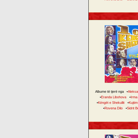
Albume të tjerë nga
•
Aleksa
•
Eranda Libohova
•
Irma
•
Këngët e Shekullit
•
Kujtim
•
Rovena Dilo
•
Sidrit Be