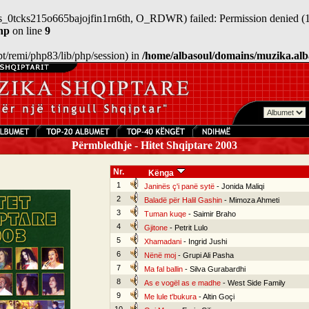
/sess_0tcks215o665bajojfin1rn6th, O_RDWR) failed: Permission denied (1
hp
on line
9
/opt/remi/php83/lib/php/session) in
/home/albasoul/domains/muzika.alb
Përmbledhje - Hitet Shqiptare 2003
Nr.
Kënga
1
Janinës ç'i panë sytë
- Jonida Maliqi
2
Baladë për Halil Gashin
- Mimoza Ahmeti
3
Tuman kuqe
- Saimir Braho
4
Gjitone
- Petrit Lulo
5
Xhamadani
- Ingrid Jushi
6
Nënë moj
- Grupi Ali Pasha
7
Ma fal ballin
- Silva Gurabardhi
8
As e vogël as e madhe
- West Side Family
9
Me lule t'bukura
- Altin Goçi