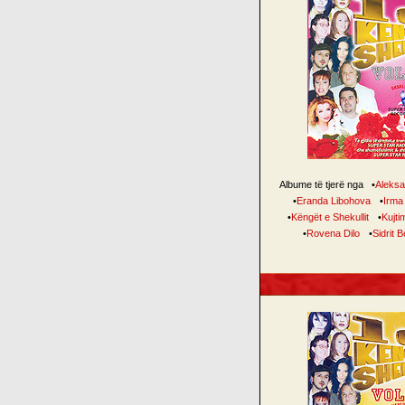
Albume të tjerë nga
•
Aleksa
•
Eranda Libohova
•
Irma
•
Këngët e Shekullit
•
Kujti
•
Rovena Dilo
•
Sidrit Be