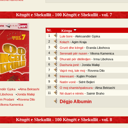
Këngët e Shekullit - 100 Këngët e Shekullit - vol. 7
Nr.
Kënga
1
Lule bore
- Aleksandër Gjoka
2
Kolazh
- Agim Kraja
3
Grurë dhe këngë
- Eranda Libohova
4
Serenatë për nusen
- Vikena Kamenica
5
Dhuratë për ditëlindjen
- Irma Libohova
6
Dashuria jonë
- Jonida Maliqi
7
Vajzë moj, lule moj
- Rovena Dilo
8
Interesant
- Kujtim Prodani
9
Natën vonë
- Sidrit Bejleri
10
O moj shamishpalosura
- Alma Bektashi
ndër Gjoka
•
Alma Bektashi
11
Në duart e nënës
- Saimir Braho
 Libohova
•
Jonida Maliqi
im Prodani
•
Rovena Dilo
Dëgjo Albumin
Vikena Kamenica
Këngët e Shekullit - 100 Këngët e Shekullit - vol. 8