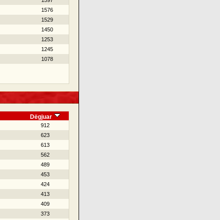
1597
1576
1529
1450
1253
1245
1078
Dëgjuar
912
623
613
562
489
453
424
413
409
373