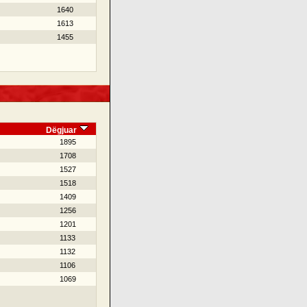
1640
1613
1455
Dëgjuar
1895
1708
1527
1518
1409
1256
1201
1133
1132
1106
1069