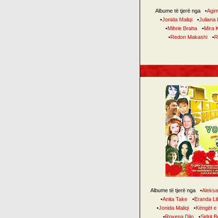
Albume të tjerë nga
•
Agim
•
Jonida Maliqi
•
Juliana
•
Mihrie Braha
•
Mira 
•
Redon Makashi
•
R
Albume të tjerë nga
•
Aleksa
•
Anita Take
•
Eranda Li
•
Jonida Maliqi
•
Këngët e 
•
Rovena Dilo
•
Sidrit Be