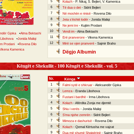
5
Kolazh
- P. Nikaj, S. Bejleri, V. Kamenica
6
Të dua o det
- Sidrit Bejleri
7
Në moshën e rinisë
- Rovena Dilo
8
Jeta s’është lodër
- Jonida Maliqi
9
Ne jemi tre
- Kujtim Prodani
10
Vendi im
- Alma Bektashi
ndër Gjoka
•
Alma Bektashi
11
Erë pranverore
- Vikena Kamenica
 Libohova
•
Jonida Maliqi
12
Mirë se vjen pranverë
- Sajmir Braho
im Prodani
•
Rovena Dilo
Vikena Kamenica
Dëgjo Albumin
Këngët e Shekullit - 100 Këngët e Shekullit - vol. 5
Nr.
Kënga
1
Falmi sytë e shkruar
- Aleksandër Gjoka
2
Lemza
- Eranda Libohova
3
Fustani i bardhë
- Irma Libohova
4
Kolazh
- Afërdita Zonja me djemtë
5
Shiu i verës
- Jonida Maliqi
6
S’ma njohe zemrën
- Sidrit Bejleri
7
Mimoza e dashurisë
- Rovena Dilo
8
Kolazh
- Qemal Kërtusha me vajzat
9
Dua më shumë Shqipërinë
- Saimir Braho