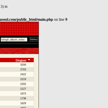
3) in
asoul.com/public_html/main.php
on line
9
Dëgjuar
3200
2703
2422
2219
2202
2127
1973
1738
1629