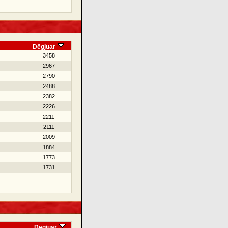
Dëgjuar
3458
2967
2790
2488
2382
2226
2211
2111
2009
1884
1773
1731
Dëgjuar