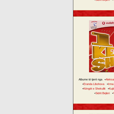
Albume të tjerë nga
•
Aleksa
•
Eranda Libohova
•
Irma
•
Këngët e Shekullit
•
Kujt
•
Sidrit Bejleri
•