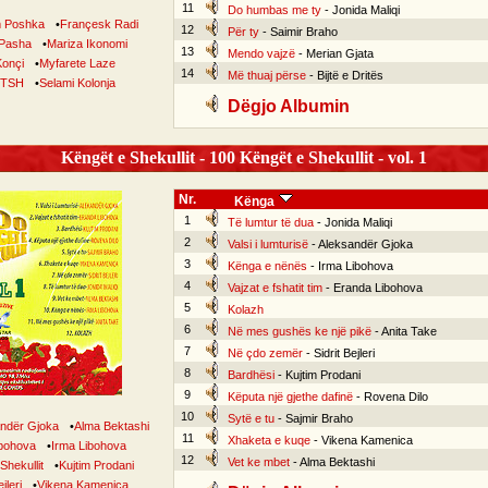
11
Do humbas me ty
- Jonida Maliqi
 Poshka
•
Françesk Radi
12
Për ty
- Saimir Braho
 Pasha
•
Mariza Ikonomi
13
Mendo vajzë
- Merian Gjata
Konçi
•
Myfarete Laze
14
Më thuaj përse
- Bijtë e Dritës
TSH
•
Selami Kolonja
Dëgjo Albumin
Këngët e Shekullit - 100 Këngët e Shekullit - vol. 1
Nr.
Kënga
1
Të lumtur të dua
- Jonida Maliqi
2
Valsi i lumturisë
- Aleksandër Gjoka
3
Kënga e nënës
- Irma Libohova
4
Vajzat e fshatit tim
- Eranda Libohova
5
Kolazh
6
Në mes gushës ke një pikë
- Anita Take
7
Në çdo zemër
- Sidrit Bejleri
8
Bardhësi
- Kujtim Prodani
9
Këputa një gjethe dafinë
- Rovena Dilo
10
Sytë e tu
- Sajmir Braho
ndër Gjoka
•
Alma Bektashi
11
Xhaketa e kuqe
- Vikena Kamenica
bohova
•
Irma Libohova
12
Vet ke mbet
- Alma Bektashi
Shekullit
•
Kujtim Prodani
jleri
•
Vikena Kamenica