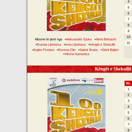
4
5
6
7
8
9
10
Albume të tjerë nga
•
Aleksandër Gjoka
•
Alma Bektashi
11
•
Eranda Libohova
•
Irma Libohova
•
Këngët e Shekullit
•
Kujtim Prodani
•
Rovena Dilo
•
Saimir Braho
•
Sidrit Bejleri
•
Vikena Kamenica
Këngët e Shekullit 
Nr.
1
2
3
4
5
6
7
8