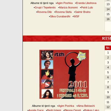
Albume të tjerë nga
•
Agim Poshka
•
Eranda Libohova
13
•
Grupi i Tepelenës
•
Mariza Ikonomi
•
Petrit Lulo
14
•
Rovena Dilo
•
Rovena Stefa
•
Saimir Braho
15
•
Silva Gurabardhi
•
WSF
16
RTSH 
Nr.
1
2
3
4
5
6
7
8
9
10
11
Albume të tjerë nga
•
Agim Poshka
•
Alma Bektashi
12
•
Aurela Gaçe
•
Bedri Islami
•
Bleona Qereti
•
Bojken Lako