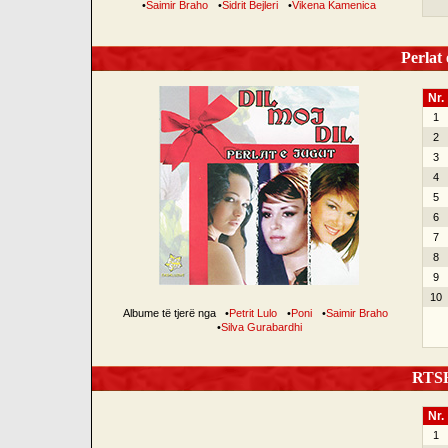
•
Saimir Braho
•
Sidrit Bejleri
•
Vikena Kamenica
Perlat 
Nr.
1
2
3
4
5
6
7
8
9
10
Albume të tjerë nga
•
Petrit Lulo
•
Poni
•
Saimir Braho
•
Silva Gurabardhi
RTSH 
Nr.
1