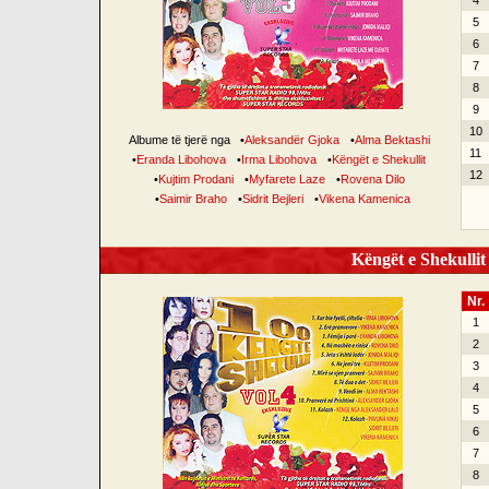
4
5
6
7
8
9
10
Albume të tjerë nga
•
Aleksandër Gjoka
•
Alma Bektashi
11
•
Eranda Libohova
•
Irma Libohova
•
Këngët e Shekullit
12
•
Kujtim Prodani
•
Myfarete Laze
•
Rovena Dilo
•
Saimir Braho
•
Sidrit Bejleri
•
Vikena Kamenica
Këngët e Shekullit 
Nr.
1
2
3
4
5
6
7
8