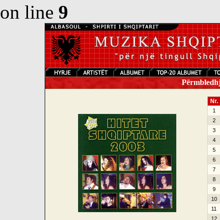
on line
9
Përmbledhje
Nr.
1
2
3
4
5
6
7
8
9
10
11
12