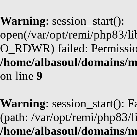
Warning
: session_start():
open(/var/opt/remi/php83/l
O_RDWR) failed: Permission
/home/albasoul/domains/m
on line
9
Warning
: session_start(): F
(path: /var/opt/remi/php83/l
/home/albasoul/domains/m