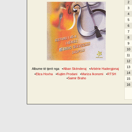
2
3
4
5
6
7
8
9
10
11
12
13
Albume të tjerë nga
•
Alban Skënderaj
•
Arbërie Hadergjonaj
14
•
Eliza Hoxha
•
Kujtim Prodani
•
Mariza Ikonomi
•
RTSH
•
Saimir Braho
15
16