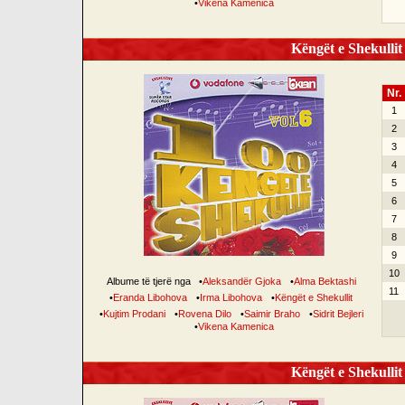
•
Vikena Kamenica
Këngët e Shekullit 
Nr.
1
2
3
4
5
6
7
8
9
10
Albume të tjerë nga
•
Aleksandër Gjoka
•
Alma Bektashi
11
•
Eranda Libohova
•
Irma Libohova
•
Këngët e Shekullit
•
Kujtim Prodani
•
Rovena Dilo
•
Saimir Braho
•
Sidrit Bejleri
•
Vikena Kamenica
Këngët e Shekullit 