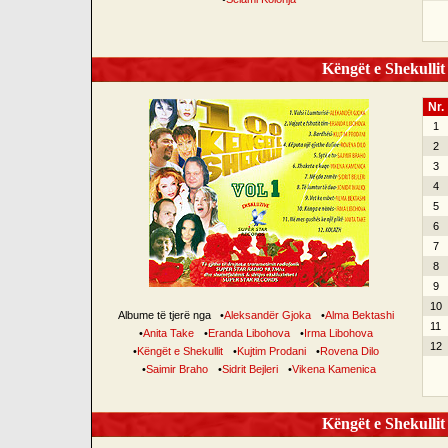
Këngët e Shekullit 
Nr.
1
2
3
4
5
6
7
8
9
10
Albume të tjerë nga
•
Aleksandër Gjoka
•
Alma Bektashi
11
•
Anita Take
•
Eranda Libohova
•
Irma Libohova
12
•
Këngët e Shekullit
•
Kujtim Prodani
•
Rovena Dilo
•
Saimir Braho
•
Sidrit Bejleri
•
Vikena Kamenica
Këngët e Shekullit 