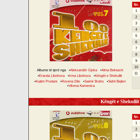
Nr.
1
2
3
4
5
6
7
8
9
10
Albume të tjerë nga
•
Aleksandër Gjoka
•
Alma Bektashi
11
•
Eranda Libohova
•
Irma Libohova
•
Këngët e Shekullit
•
Kujtim Prodani
•
Rovena Dilo
•
Saimir Braho
•
Sidrit Bejleri
•
Vikena Kamenica
Këngët e Shekullit 
Nr.
1
2
3