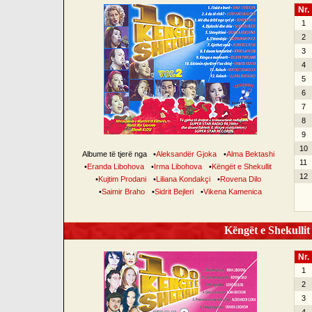
Nr.
1
2
3
4
5
6
7
8
9
10
Albume të tjerë nga
•
Aleksandër Gjoka
•
Alma Bektashi
11
•
Eranda Libohova
•
Irma Libohova
•
Këngët e Shekullit
12
•
Kujtim Prodani
•
Liliana Kondakçi
•
Rovena Dilo
•
Saimir Braho
•
Sidrit Bejleri
•
Vikena Kamenica
Këngët e Shekullit 
Nr.
1
2
3