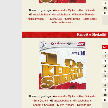
9
10
Albume të tjerë nga
•
Aleksandër Gjoka
•
Alma Bektashi
11
•
Eranda Libohova
•
Irma Libohova
•
Këngët e Shekullit
•
Kujtim Prodani
•
Rovena Dilo
•
Saimir Braho
•
Sidrit Bejleri
•
Vikena Kamenica
Këngët e Shekullit -
Nr.
1
2
3
4
5
6
7
8
9
10
Albume të tjerë nga
•
Aleksandër Gjoka
•
Alma Bektashi
11
•
Ema Qazimi
•
Eranda Libohova
•
Irma Libohova
•
Këngët e Shekullit
•
Kujtim Prodani
•
Rovena Dilo