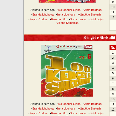
9
10
Albume të tjerë nga
•
Aleksandër Gjoka
•
Alma Bektashi
11
•
Eranda Libohova
•
Irma Libohova
•
Këngët e Shekullit
12
•
Kujtim Prodani
•
Rovena Dilo
•
Saimir Braho
•
Sidrit Bejleri
•
Vikena Kamenica
Këngët e Shekullit 
Nr.
1
2
3
4
5
6
7
8
9
10
Albume të tjerë nga
•
Aleksandër Gjoka
•
Alma Bektashi
11
•
Eranda Libohova
•
Irma Libohova
•
Këngët e Shekullit
12
•
Kujtim Prodani
•
Rovena Dilo
•
Saimir Braho
•
Sidrit Bejleri