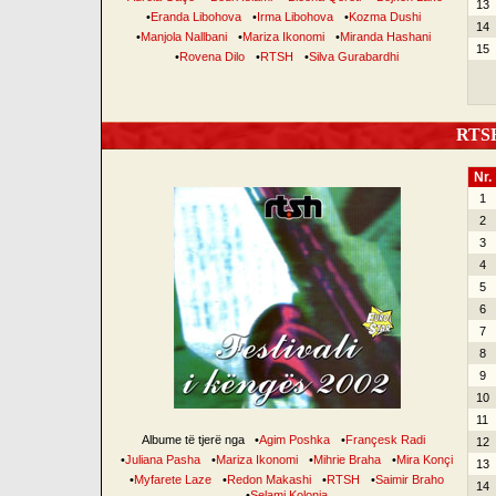
13
•
Eranda Libohova
•
Irma Libohova
•
Kozma Dushi
14
•
Manjola Nallbani
•
Mariza Ikonomi
•
Miranda Hashani
15
•
Rovena Dilo
•
RTSH
•
Silva Gurabardhi
RTSH 
Nr.
1
2
3
4
5
6
7
8
9
10
11
Albume të tjerë nga
•
Agim Poshka
•
Françesk Radi
12
•
Juliana Pasha
•
Mariza Ikonomi
•
Mihrie Braha
•
Mira Konçi
13
•
Myfarete Laze
•
Redon Makashi
•
RTSH
•
Saimir Braho
14
•
Selami Kolonja