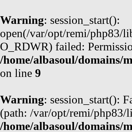
Warning
: session_start():
open(/var/opt/remi/php83/li
O_RDWR) failed: Permission
/home/albasoul/domains/m
on line
9
Warning
: session_start(): F
(path: /var/opt/remi/php83/l
/home/albasoul/domains/m