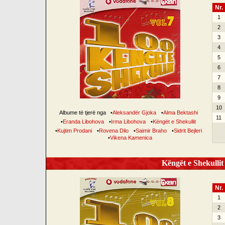
Nr.
1
2
3
4
5
6
7
8
9
10
Albume të tjerë nga
•
Aleksandër Gjoka
•
Alma Bektashi
11
•
Eranda Libohova
•
Irma Libohova
•
Këngët e Shekullit
•
Kujtim Prodani
•
Rovena Dilo
•
Saimir Braho
•
Sidrit Bejleri
•
Vikena Kamenica
Këngët e Shekullit 
Nr.
1
2
3