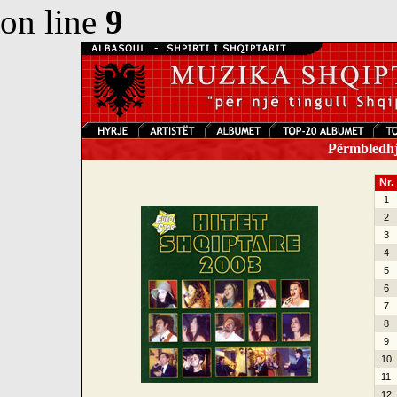
on line
9
Përmbledhje
Nr.
1
2
3
4
5
6
7
8
9
10
11
12