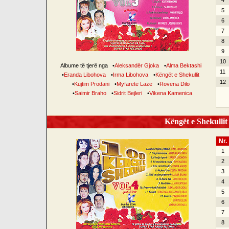
4
5
6
7
8
9
10
Albume të tjerë nga
•
Aleksandër Gjoka
•
Alma Bektashi
11
•
Eranda Libohova
•
Irma Libohova
•
Këngët e Shekullit
12
•
Kujtim Prodani
•
Myfarete Laze
•
Rovena Dilo
•
Saimir Braho
•
Sidrit Bejleri
•
Vikena Kamenica
Këngët e Shekullit 
Nr.
1
2
3
4
5
6
7
8