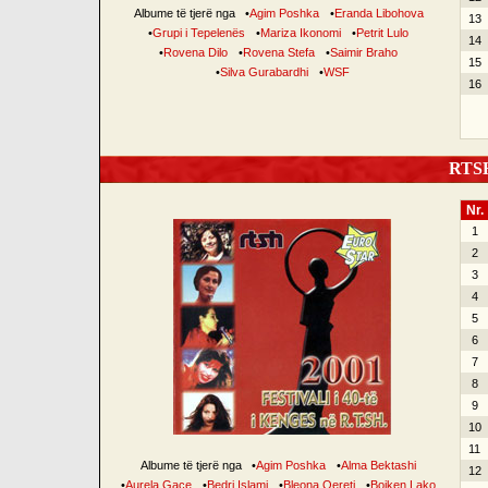
Albume të tjerë nga
•
Agim Poshka
•
Eranda Libohova
13
•
Grupi i Tepelenës
•
Mariza Ikonomi
•
Petrit Lulo
14
•
Rovena Dilo
•
Rovena Stefa
•
Saimir Braho
15
•
Silva Gurabardhi
•
WSF
16
RTSH 
Nr.
1
2
3
4
5
6
7
8
9
10
11
Albume të tjerë nga
•
Agim Poshka
•
Alma Bektashi
12
•
Aurela Gaçe
•
Bedri Islami
•
Bleona Qereti
•
Bojken Lako