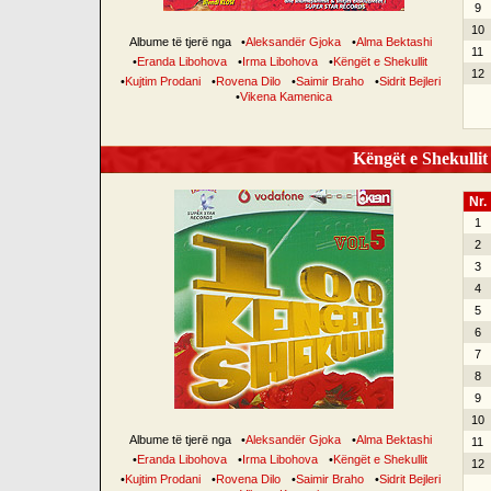
9
10
Albume të tjerë nga
•
Aleksandër Gjoka
•
Alma Bektashi
11
•
Eranda Libohova
•
Irma Libohova
•
Këngët e Shekullit
12
•
Kujtim Prodani
•
Rovena Dilo
•
Saimir Braho
•
Sidrit Bejleri
•
Vikena Kamenica
Këngët e Shekullit 
Nr.
1
2
3
4
5
6
7
8
9
10
Albume të tjerë nga
•
Aleksandër Gjoka
•
Alma Bektashi
11
•
Eranda Libohova
•
Irma Libohova
•
Këngët e Shekullit
12
•
Kujtim Prodani
•
Rovena Dilo
•
Saimir Braho
•
Sidrit Bejleri