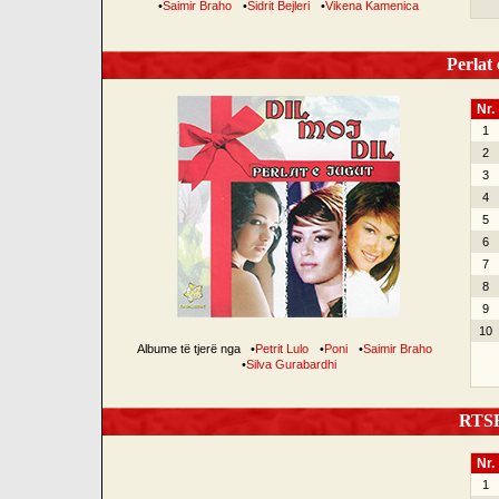
•
Saimir Braho
•
Sidrit Bejleri
•
Vikena Kamenica
Perlat 
Nr.
1
2
3
4
5
6
7
8
9
10
Albume të tjerë nga
•
Petrit Lulo
•
Poni
•
Saimir Braho
•
Silva Gurabardhi
RTSH 
Nr.
1