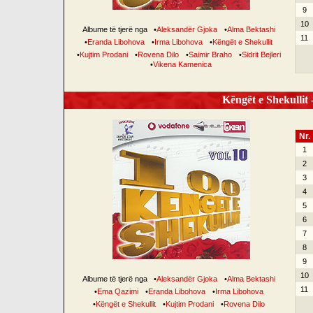
9
10
Albume të tjerë nga
•
Aleksandër Gjoka
•
Alma Bektashi
11
•
Eranda Libohova
•
Irma Libohova
•
Këngët e Shekullit
•
Kujtim Prodani
•
Rovena Dilo
•
Saimir Braho
•
Sidrit Bejleri
•
Vikena Kamenica
Këngët e Shekullit -
Nr.
1
2
3
4
5
6
7
8
9
10
Albume të tjerë nga
•
Aleksandër Gjoka
•
Alma Bektashi
11
•
Ema Qazimi
•
Eranda Libohova
•
Irma Libohova
•
Këngët e Shekullit
•
Kujtim Prodani
•
Rovena Dilo