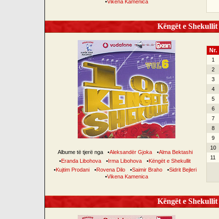
•
Vikena Kamenica
Këngët e Shekullit 
Nr.
1
2
3
4
5
6
7
8
9
10
Albume të tjerë nga
•
Aleksandër Gjoka
•
Alma Bektashi
11
•
Eranda Libohova
•
Irma Libohova
•
Këngët e Shekullit
•
Kujtim Prodani
•
Rovena Dilo
•
Saimir Braho
•
Sidrit Bejleri
•
Vikena Kamenica
Këngët e Shekullit 