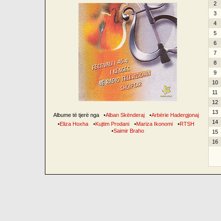
2
3
4
5
6
7
8
9
10
11
12
13
Albume të tjerë nga
•
Alban Skënderaj
•
Arbërie Hadergjonaj
14
•
Eliza Hoxha
•
Kujtim Prodani
•
Mariza Ikonomi
•
RTSH
•
Saimir Braho
15
16