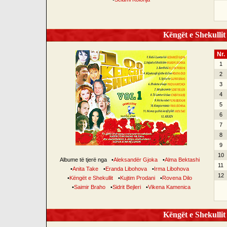
Këngët e Shekullit 
Nr.
1
2
3
4
5
6
7
8
9
10
Albume të tjerë nga
•
Aleksandër Gjoka
•
Alma Bektashi
11
•
Anita Take
•
Eranda Libohova
•
Irma Libohova
12
•
Këngët e Shekullit
•
Kujtim Prodani
•
Rovena Dilo
•
Saimir Braho
•
Sidrit Bejleri
•
Vikena Kamenica
Këngët e Shekullit 