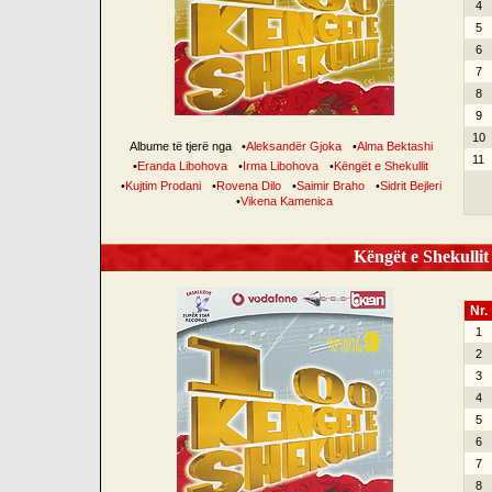
4
5
6
7
8
9
10
Albume të tjerë nga
•
Aleksandër Gjoka
•
Alma Bektashi
11
•
Eranda Libohova
•
Irma Libohova
•
Këngët e Shekullit
•
Kujtim Prodani
•
Rovena Dilo
•
Saimir Braho
•
Sidrit Bejleri
•
Vikena Kamenica
Këngët e Shekullit 
Nr.
1
2
3
4
5
6
7
8