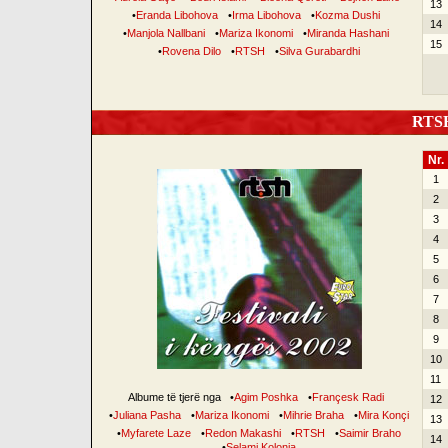
13
•
Eranda Libohova
•
Irma Libohova
•
Kozma Dushi
14
•
Manjola Nallbani
•
Mariza Ikonomi
•
Miranda Hashani
15
•
Rovena Dilo
•
RTSH
•
Silva Gurabardhi
RTSH 
Nr.
1
2
3
4
5
6
7
8
9
10
11
Albume të tjerë nga
•
Agim Poshka
•
Françesk Radi
12
•
Juliana Pasha
•
Mariza Ikonomi
•
Mihrie Braha
•
Mira Konçi
13
•
Myfarete Laze
•
Redon Makashi
•
RTSH
•
Saimir Braho
14
•
Selami Kolonja