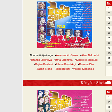
Nr.
1
2
3
4
5
6
7
8
9
10
Albume të tjerë nga
•
Aleksandër Gjoka
•
Alma Bektashi
11
•
Eranda Libohova
•
Irma Libohova
•
Këngët e Shekullit
12
•
Kujtim Prodani
•
Liliana Kondakçi
•
Rovena Dilo
•
Saimir Braho
•
Sidrit Bejleri
•
Vikena Kamenica
Këngët e Shekullit 
Nr.
1
2
3