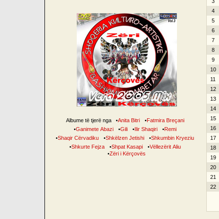
3
4
5
6
7
8
9
10
11
12
13
14
15
Albume të tjerë nga
•
Anita Bitri
•
Fatmira Breçani
16
•
Ganimete Abazi
•
Gili
•
Ilir Shaqiri
•
Remi
•
Shaqir Cërvadiku
•
Shkëlzen Jetishi
•
Shkumbin Kryeziu
17
•
Shkurte Fejza
•
Shpat Kasapi
•
Vëllezërit Aliu
18
•
Zëri i Kërçovës
19
20
21
22