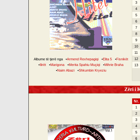
3
4
5
6
7
8
9
10
11
12
Albume të tjerë nga
•
Armend Rexhepagiqi
•
Elita 5
•
Fisnikët
•
Ilirët
•
Marigona
•
Merita Spahiu Muçiqi
•
Mihrie Braha
13
•
Naim Abazi
•
Shkumbin Kryeziu
Zëri i K
Nr.
1
2
3
4
5
6