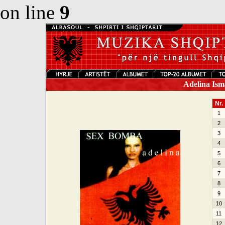
on line
9
Adelina Ism
Nr.
1
2
3
4
5
6
7
8
9
10
11
12