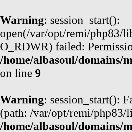
Warning
: session_start():
open(/var/opt/remi/php83/
O_RDWR) failed: Permission
/home/albasoul/domains/m
on line
9
Warning
: session_start(): F
(path: /var/opt/remi/php83/l
/home/albasoul/domains/m