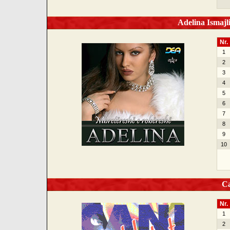
Adelina Ismajl
Nr.
1
2
3
4
5
6
7
8
9
10
Can
Nr.
1
2