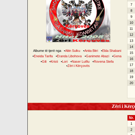
7
8
9
10
11
12
13
14
Albume të tjerë nga
•
Altin Sulku
•
Anita Bitri
•
Elda Shabani
15
•
Eneida Tarifa
•
Eranda Libohova
•
Ganimete Abazi
•
Gena
16
•
Gili
•
Kristi
•
Lori
•
Naser Lutfiu
•
Rovena Stefa
17
•
Zëri i Kërçovës
18
19
20
Zëri i Kërço
Nr.
1
2