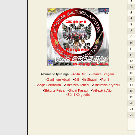
3
4
5
6
7
8
9
10
11
12
13
14
15
Albume të tjerë nga
•
Anita Bitri
•
Fatmira Breçani
16
•
Ganimete Abazi
•
Gili
•
Ilir Shaqiri
•
Remi
•
Shaqir Cërvadiku
•
Shkëlzen Jetishi
•
Shkumbin Kryeziu
17
•
Shkurte Fejza
•
Shpat Kasapi
•
Vëllezërit Aliu
18
•
Zëri i Kërçovës
19
20
21
22