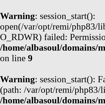
Warning
: session_start():
open(/var/opt/remi/php83/l
O_RDWR) failed: Permission
/home/albasoul/domains/m
on line
9
Warning
: session_start(): F
(path: /var/opt/remi/php83/l
/home/albasoul/domains/m