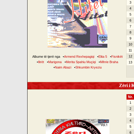
3
4
5
6
7
8
9
10
11
12
Albume të tjerë nga
•
Armend Rexhepagiqi
•
Elita 5
•
Fisnikët
•
Ilirët
•
Marigona
•
Merita Spahiu Muçiqi
•
Mihrie Braha
13
•
Naim Abazi
•
Shkumbin Kryeziu
Zëri i K
Nr.
1
2
3
4
5
6