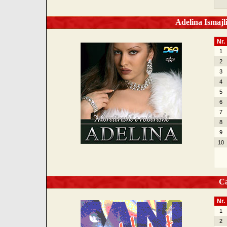
Adelina Ismajl
Nr.
1
2
3
4
5
6
7
8
9
10
Can
Nr.
1
2