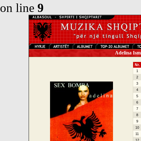
on line
9
Adelina Ism
Nr.
1
2
3
4
5
6
7
8
9
10
11
12