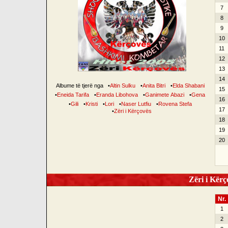
7
8
9
10
11
12
13
14
Albume të tjerë nga
•
Altin Sulku
•
Anita Bitri
•
Elda Shabani
15
•
Eneida Tarifa
•
Eranda Libohova
•
Ganimete Abazi
•
Gena
16
•
Gili
•
Kristi
•
Lori
•
Naser Lutfiu
•
Rovena Stefa
17
•
Zëri i Kërçovës
18
19
20
Zëri i Kërço
Nr.
1
2