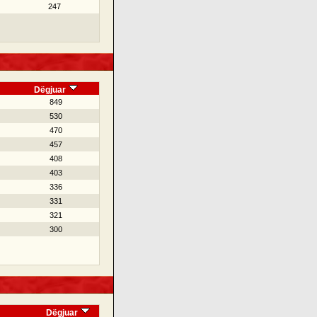
247
Dëgjuar
849
530
470
457
408
403
336
331
321
300
Dëgjuar