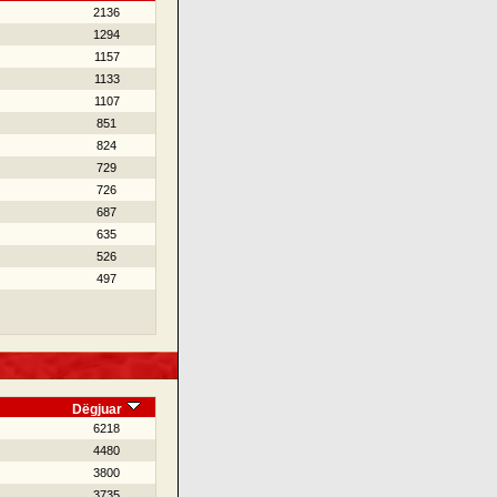
2136
1294
1157
1133
1107
851
824
729
726
687
635
526
497
Dëgjuar
6218
4480
3800
3735