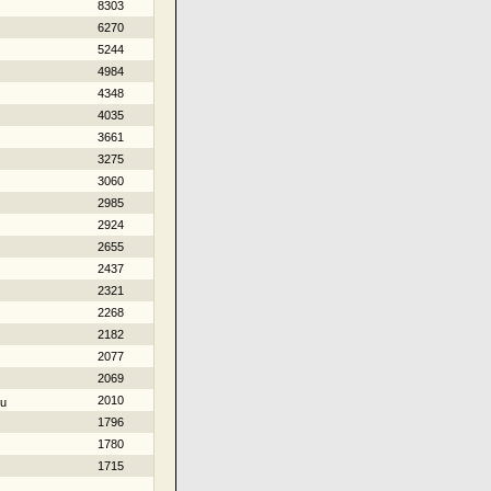
8303
6270
5244
4984
4348
4035
3661
3275
3060
2985
2924
2655
2437
2321
2268
2182
2077
2069
2010
iu
1796
1780
1715