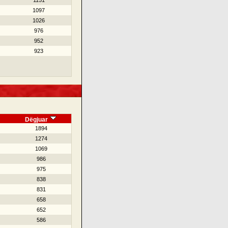
1151
1097
1026
976
952
923
Dëgjuar
1894
1274
1069
986
975
838
831
658
652
586