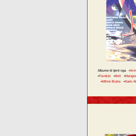
Albume të tjerë nga
•
Arm
•
Fisnikët
•
Ilirët
•
Marigo
•
Mihrie Braha
•
Naim A