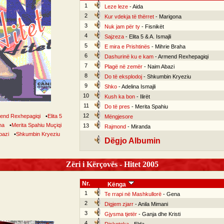
1
Leze leze
- Aida
2
Kur vdekja të thërret
- Marigona
3
Nuk jam për ty
- Fisnikët
4
Sajzeza
- Elita 5 & A. Ismajli
5
E mira e Prishtinës
- Mihrie Braha
6
Dashurinë ku e kam
- Armend Rexhepagiqi
7
Plagë në zemër
- Naim Abazi
8
Do të eksplodoj
- Shkumbin Kryeziu
9
Shko
- Adelina Ismajli
10
Kush ka bon
- Ilirët
11
Do të pres
- Merita Spahiu
12
end Rexhepagiqi
•
Elita 5
Mëngjesore
na
•
Merita Spahiu Muçiqi
13
Rajmond
- Miranda
bazi
•
Shkumbin Kryeziu
Dëgjo Albumin
Zëri i Kërçovës - Hitet 2005
Nr.
Kënga
1
Te rrapi në Mashkullorë
- Gena
2
Digjem zjarr
- Anila Mimani
3
Gjysma tjetër
- Ganja dhe Kristi
4