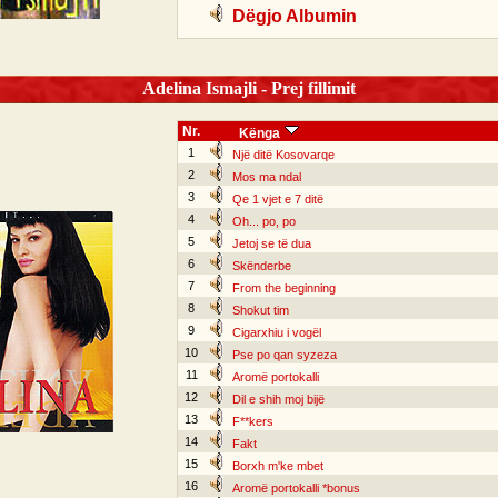
Dëgjo Albumin
Adelina Ismajli - Prej fillimit
Nr.
Kënga
1
Një ditë Kosovarqe
2
Mos ma ndal
3
Qe 1 vjet e 7 ditë
4
Oh... po, po
5
Jetoj se të dua
6
Skënderbe
7
From the beginning
8
Shokut tim
9
Cigarxhiu i vogël
10
Pse po qan syzeza
11
Aromë portokalli
12
Dil e shih moj bijë
13
F**kers
14
Fakt
15
Borxh m'ke mbet
16
Aromë portokalli *bonus