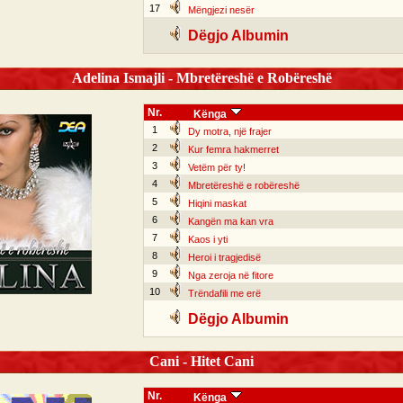
17
Mëngjezi nesër
Dëgjo Albumin
Adelina Ismajli - Mbretëreshë e Robëreshë
Nr.
Kënga
1
Dy motra, një frajer
2
Kur femra hakmerret
3
Vetëm për ty!
4
Mbretëreshë e robëreshë
5
Hiqini maskat
6
Kangën ma kan vra
7
Kaos i yti
8
Heroi i tragjedisë
9
Nga zeroja në fitore
10
Trëndafili me erë
Dëgjo Albumin
Cani - Hitet Cani
Nr.
Kënga