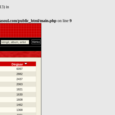
13) in
asoul.com/public_html/main.php
on line
9
Dëgjuar
6097
2882
2437
2063
1821
1630
1608
1462
1368