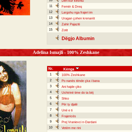
10
Deri kur kështu
11
Femër & Dreq
12
Largohu nga frajeri im
13
Uragan çohen krenarët
14
Zahir Pajaziti
15
Zotit
Dëgjo Albumin
Adelina Ismajli - 100% Zeshkane
Nr.
Kënga
1
100% Zeshkane
2
Po nanës tënde çka i bana
3
Ani hajde çiko
4
Ushtrinë time do ta bëj
5
Shko
6
Për ty djalë
7
Unë e ti
8
Frajericës
9
Prej Vranievci n-Dardani
10
Vetëm me rini