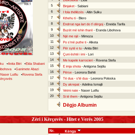
Diskoteka
- Elda
5
Binjaket
- Sabiani
6
I fola thëllëzës
- Altin Sulku
7
Kthehu ti
- Blero
8
Endrrat nga lart do t’i dërgoj
- Eneida Tarifa
9
Buzët më ishin tharë
- Eranda Libohova
10
Një me një
- Mimoza
11
Po s’më puthe ti
- Alketa
12
Për sytë e tu
- Anita Bitri
13
Çuni është i imi
- Lori
14
Me kapele karrocieri
- Rovena Stefa
lku
•
Anita Bitri
•
Elda Shabani
15
E imja shota
- Antigona Sejdiu
ibohova
•
Ganimete Abazi
16
Përse
- Leonora Bahiti
•
Naser Lutfiu
•
Rovena Stefa
17
Të dua - s’të dua
- Leonora Poloska
 Kërçovës
18
Dy akrepat
- Adelina Ismajli
19
Vetmi nate
- Naser Lutfiu
20
Si të them
- Antigona Sejdiu
Dëgjo Albumin
Zëri i Kërçovës - Hitet e Verës 2005
Nr.
Kënga