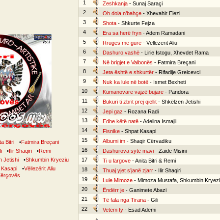
1
Zeshkanja
- Sunaj Saraçi
2
Oh dola n’bahçe
- Xhevahir Elezi
3
Shota
- Shkurte Fejza
4
Era sa herë fryn
- Adem Ramadani
5
Rrugës me gurë
- Vëllezërit Aliu
6
Dashuro vashë
- Lirie Istogu, Xhevdet Rama
7
Në brigjet e Valbonës
- Fatmira Breçani
8
Jeta është e shkurtër
- Rifadije Greicevci
9
Nuk ka lule në botë
- Ismet Bexheti
10
Kumanovare vajzë bujare
- Pandora
11
Bukuri ti zbrit prej qiellit
- Shkëlzen Jetishi
12
Jepi gaz
- Rozana Radi
13
Edhe këtë natë
- Adelina Ismajli
14
Fisnike
- Shpat Kasapi
15
Albumi im
- Shaqir Cërvadiku
a Bitri
•
Fatmira Breçani
16
i
•
Ilir Shaqiri
•
Remi
Dashurova sytë mavi
- Zaide Misini
 Jetishi
•
Shkumbin Kryeziu
17
Ti u largove
- Anita Bitri & Remi
 Kasapi
•
Vëllezërit Aliu
18
Thuaj yjet s’janë zjarr
- Ilir Shaqiri
 Kërçovës
19
Lule Mimoze
- Mimoza Mustafa, Shkumbin Kryez
20
Ëndërr je
- Ganimete Abazi
21
Të fala nga Tirana
- Gili
22
Vetëm ty
- Esad Ademi