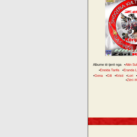
Albume të tjerë nga
•
Altin Su
•
Eneida Tarifa
•
Eranda L
•
Gena
•
Gili
•
Kristi
•
Lori
•
Zëri i