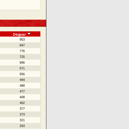
Dëgjuar
953
847
776
725
686
571
556
494
488
477
408
402
377
373
321
293