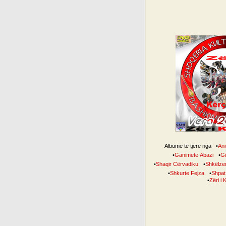
Albume të tjerë nga
•
Anit
•
Ganimete Abazi
•
Gil
•
Shaqir Cërvadiku
•
Shkëlzen
•
Shkurte Fejza
•
Shpat
•
Zëri i