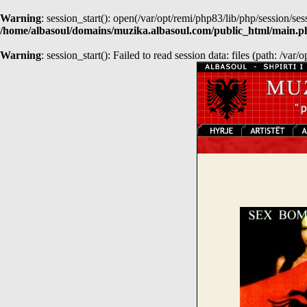
Warning
: session_start(): open(/var/opt/remi/php83/lib/php/session
/home/albasoul/domains/muzika.albasoul.com/public_html/main.p
Warning
: session_start(): Failed to read session data: files (path: /var