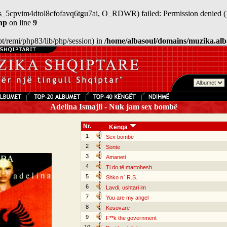
/sess_5cpvim4dtol8cfofavq6tgu7ai, O_RDWR) failed: Permission denied (
hp
on line
9
/opt/remi/php83/lib/php/session) in
/home/albasoul/domains/muzika.alb
Adelina Ismajli - Nuk jam sex bombë
Nr.
Kënga
1
Sex bombë
2
Sonte
3
Amaneti
4
Ti do të martohesh
5
Shko n` R.S.
6
Lavdi, ushtari im
7
You are my angel
8
Kosovare
9
F**k the government