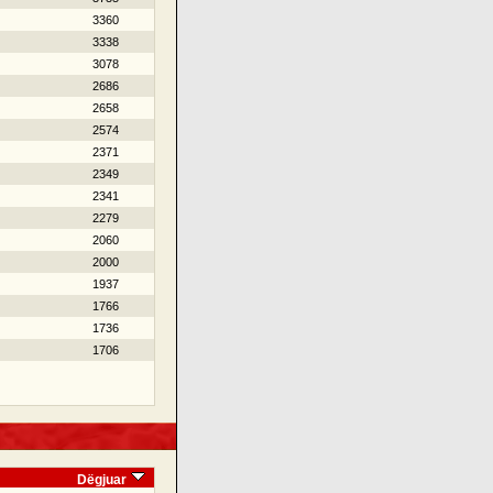
3360
3338
3078
2686
2658
2574
2371
2349
2341
2279
2060
2000
1937
1766
1736
1706
Dëgjuar