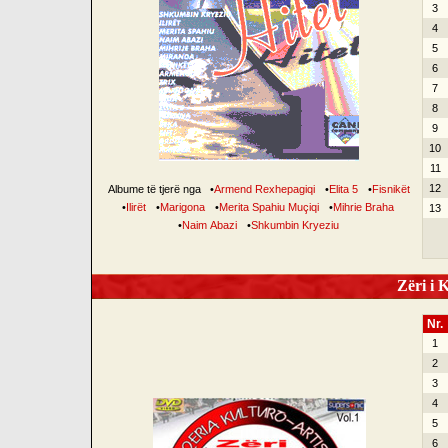
3
4
5
6
7
8
9
10
11
12
Albume të tjerë nga
•
Armend Rexhepagiqi
•
Elita 5
•
Fisnikët
•
Ilirët
•
Marigona
•
Merita Spahiu Muçiqi
•
Mihrie Braha
13
•
Naim Abazi
•
Shkumbin Kryeziu
Zëri i K
Nr.
1
2
3
4
5
6