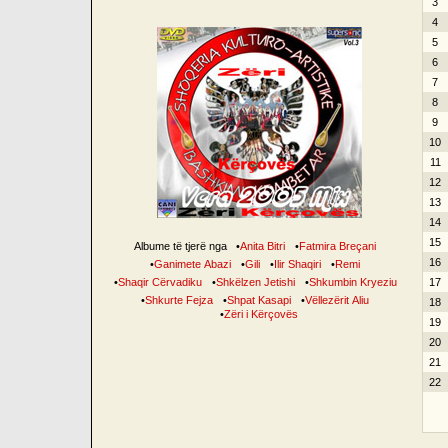
3
4
5
6
7
8
9
10
11
12
13
14
15
Albume të tjerë nga
•
Anita Bitri
•
Fatmira Breçani
16
•
Ganimete Abazi
•
Gili
•
Ilir Shaqiri
•
Remi
•
Shaqir Cërvadiku
•
Shkëlzen Jetishi
•
Shkumbin Kryeziu
17
•
Shkurte Fejza
•
Shpat Kasapi
•
Vëllezërit Aliu
18
•
Zëri i Kërçovës
19
20
21
22