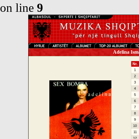
on line
9
Adelina Ism
Nr.
1
2
3
4
5
6
7
8
9
10
11
12