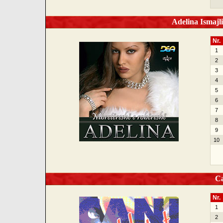
Adelina Ismajl
Nr.
1
2
3
4
5
6
7
8
9
10
Can
Nr.
1
2