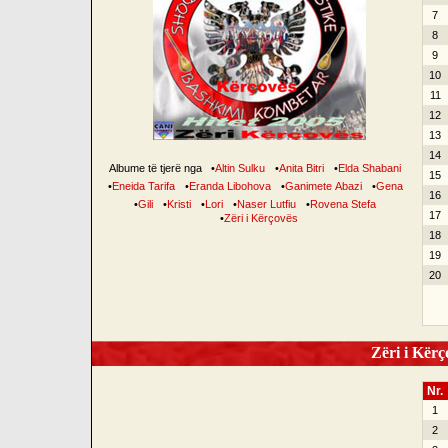
7
8
9
10
11
12
13
14
Albume të tjerë nga
•
Altin Sulku
•
Anita Bitri
•
Elda Shabani
15
•
Eneida Tarifa
•
Eranda Libohova
•
Ganimete Abazi
•
Gena
16
•
Gili
•
Kristi
•
Lori
•
Naser Lutfiu
•
Rovena Stefa
17
•
Zëri i Kërçovës
18
19
20
Zëri i Kërço
Nr.
1
2