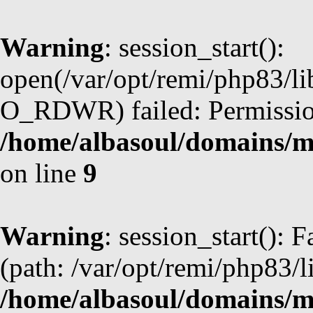
Warning
: session_start():
open(/var/opt/remi/php83/l
O_RDWR) failed: Permission
/home/albasoul/domains/m
on line
9
Warning
: session_start(): F
(path: /var/opt/remi/php83/l
/home/albasoul/domains/m