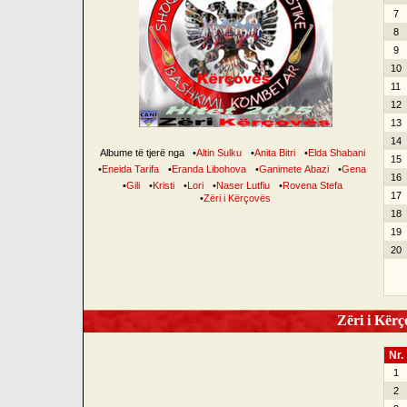
7
8
9
10
11
12
13
14
Albume të tjerë nga
•
Altin Sulku
•
Anita Bitri
•
Elda Shabani
15
•
Eneida Tarifa
•
Eranda Libohova
•
Ganimete Abazi
•
Gena
16
•
Gili
•
Kristi
•
Lori
•
Naser Lutfiu
•
Rovena Stefa
17
•
Zëri i Kërçovës
18
19
20
Zëri i Kërço
Nr.
1
2