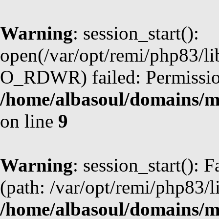
Warning
: session_start():
open(/var/opt/remi/php83/l
O_RDWR) failed: Permission
/home/albasoul/domains/m
on line
9
Warning
: session_start(): F
(path: /var/opt/remi/php83/l
/home/albasoul/domains/m