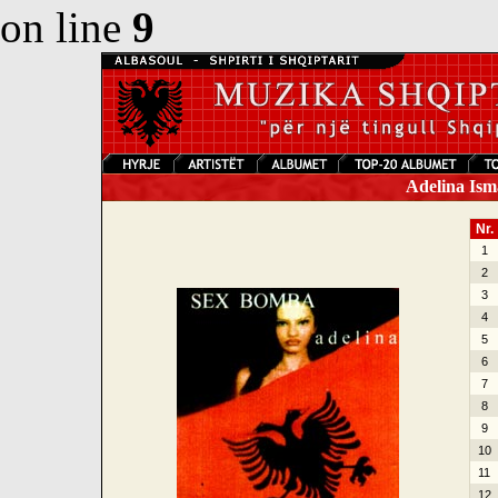
on line
9
Adelina Ism
Nr.
1
2
3
4
5
6
7
8
9
10
11
12