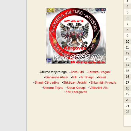
3
4
5
6
7
8
9
10
11
12
13
14
15
Albume të tjerë nga
•
Anita Bitri
•
Fatmira Breçani
16
•
Ganimete Abazi
•
Gili
•
Ilir Shaqiri
•
Remi
•
Shaqir Cërvadiku
•
Shkëlzen Jetishi
•
Shkumbin Kryeziu
17
•
Shkurte Fejza
•
Shpat Kasapi
•
Vëllezërit Aliu
18
•
Zëri i Kërçovës
19
20
21
22