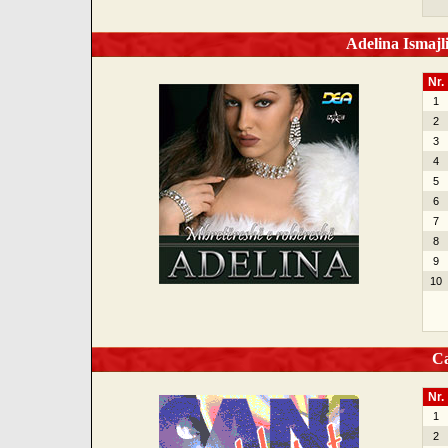
Adelina Ismajl
Nr.
1
2
3
4
5
6
7
8
9
10
Can
Nr.
1
2