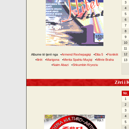
3
4
5
6
7
8
9
10
11
12
Albume të tjerë nga
•
Armend Rexhepagiqi
•
Elita 5
•
Fisnikët
•
Ilirët
•
Marigona
•
Merita Spahiu Muçiqi
•
Mihrie Braha
13
•
Naim Abazi
•
Shkumbin Kryeziu
Zëri i K
Nr.
1
2
3
4
5
6