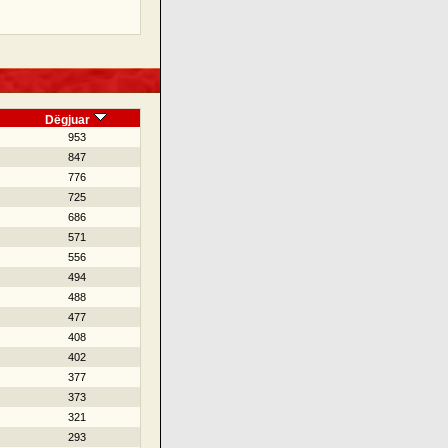
Dëgjuar
953
847
776
725
686
571
556
494
488
477
408
402
377
373
321
293