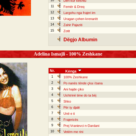
10
Deri kur kështu
11
Femër & Dreq
12
Largohu nga frajeri im
13
Uragan çohen krenarët
14
Zahir Pajaziti
15
Zotit
Dëgjo Albumin
Adelina Ismajli - 100% Zeshkane
Nr.
Kënga
1
100% Zeshkane
2
Po nanës tënde çka i bana
3
Ani hajde çiko
4
Ushtrinë time do ta bëj
5
Shko
6
Për ty djalë
7
Unë e ti
8
Frajericës
9
Prej Vranievci n-Dardani
10
Vetëm me rini