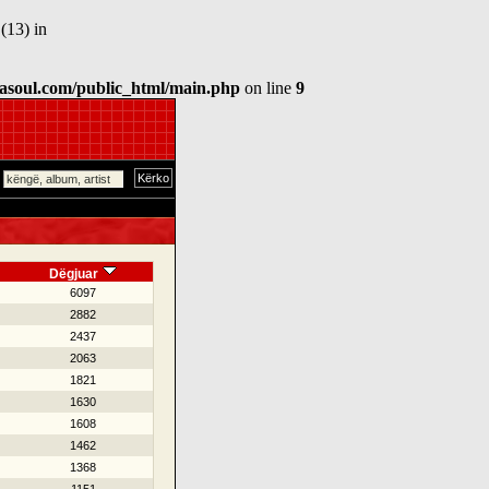
(13) in
asoul.com/public_html/main.php
on line
9
Dëgjuar
6097
2882
2437
2063
1821
1630
1608
1462
1368