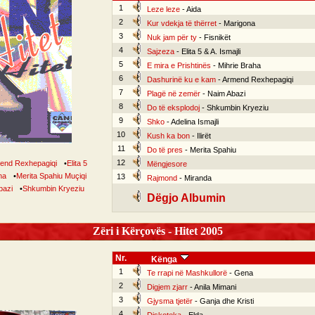
1
Leze leze
- Aida
2
Kur vdekja të thërret
- Marigona
3
Nuk jam për ty
- Fisnikët
4
Sajzeza
- Elita 5 & A. Ismajli
5
E mira e Prishtinës
- Mihrie Braha
6
Dashurinë ku e kam
- Armend Rexhepagiqi
7
Plagë në zemër
- Naim Abazi
8
Do të eksplodoj
- Shkumbin Kryeziu
9
Shko
- Adelina Ismajli
10
Kush ka bon
- Ilirët
11
Do të pres
- Merita Spahiu
12
end Rexhepagiqi
•
Elita 5
Mëngjesore
na
•
Merita Spahiu Muçiqi
13
Rajmond
- Miranda
bazi
•
Shkumbin Kryeziu
Dëgjo Albumin
Zëri i Kërçovës - Hitet 2005
Nr.
Kënga
1
Te rrapi në Mashkullorë
- Gena
2
Digjem zjarr
- Anila Mimani
3
Gjysma tjetër
- Ganja dhe Kristi
4