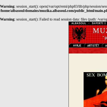
Warning
: session_start(): open(/var/opt/remi/php83/lib/php/session
/home/albasoul/domains/muzika.albasoul.com/public_html/main.p
Warning
: session_start(): Failed to read session data: files (path: /var