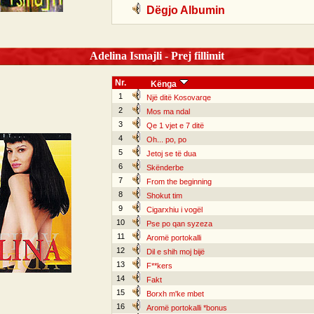
Dëgjo Albumin
Adelina Ismajli - Prej fillimit
Nr.
Kënga
1
Një ditë Kosovarqe
2
Mos ma ndal
3
Qe 1 vjet e 7 ditë
4
Oh... po, po
5
Jetoj se të dua
6
Skënderbe
7
From the beginning
8
Shokut tim
9
Cigarxhiu i vogël
10
Pse po qan syzeza
11
Aromë portokalli
12
Dil e shih moj bijë
13
F**kers
14
Fakt
15
Borxh m'ke mbet
16
Aromë portokalli *bonus