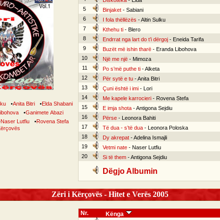
Diskoteka
- Elda
5
Binjaket
- Sabiani
6
I fola thëllëzës
- Altin Sulku
7
Kthehu ti
- Blero
8
Endrrat nga lart do t’i dërgoj
- Eneida Tarifa
9
Buzët më ishin tharë
- Eranda Libohova
10
Një me një
- Mimoza
11
Po s’më puthe ti
- Alketa
12
Për sytë e tu
- Anita Bitri
13
Çuni është i imi
- Lori
14
Me kapele karrocieri
- Rovena Stefa
lku
•
Anita Bitri
•
Elda Shabani
15
E imja shota
- Antigona Sejdiu
ibohova
•
Ganimete Abazi
16
Përse
- Leonora Bahiti
•
Naser Lutfiu
•
Rovena Stefa
17
Të dua - s’të dua
- Leonora Poloska
 Kërçovës
18
Dy akrepat
- Adelina Ismajli
19
Vetmi nate
- Naser Lutfiu
20
Si të them
- Antigona Sejdiu
Dëgjo Albumin
Zëri i Kërçovës - Hitet e Verës 2005
Nr.
Kënga