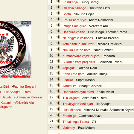
1
Zeshkanja
- Sunaj Saraçi
2
Oh dola n’bahçe
- Xhevahir Elezi
3
Shota
- Shkurte Fejza
4
Era sa herë fryn
- Adem Ramadani
5
Rrugës me gurë
- Vëllezërit Aliu
6
Dashuro vashë
- Lirie Istogu, Xhevdet Rama
7
Në brigjet e Valbonës
- Fatmira Breçani
8
Jeta është e shkurtër
- Rifadije Greicevci
9
Nuk ka lule në botë
- Ismet Bexheti
10
Kumanovare vajzë bujare
- Pandora
11
Bukuri ti zbrit prej qiellit
- Shkëlzen Jetishi
12
Jepi gaz
- Rozana Radi
13
Edhe këtë natë
- Adelina Ismajli
14
Fisnike
- Shpat Kasapi
15
Albumi im
- Shaqir Cërvadiku
a Bitri
•
Fatmira Breçani
16
i
•
Ilir Shaqiri
•
Remi
Dashurova sytë mavi
- Zaide Misini
 Jetishi
•
Shkumbin Kryeziu
17
Ti u largove
- Anita Bitri & Remi
 Kasapi
•
Vëllezërit Aliu
18
Thuaj yjet s’janë zjarr
- Ilir Shaqiri
 Kërçovës
19
Lule Mimoze
- Mimoza Mustafa, Shkumbin Kryez
20
Ëndërr je
- Ganimete Abazi
21
Të fala nga Tirana
- Gili
22
Vetëm ty
- Esad Ademi