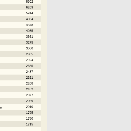
8302
6269
5244
4984
4348
4035
3661
3275
3060
2985
2924
2655
2437
2321
2268
2182
2077
2069
2010
iu
1795
1780
1715