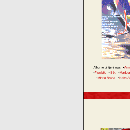
Albume të tjerë nga
•
Arm
•
Fisnikët
•
Ilirët
•
Marigo
•
Mihrie Braha
•
Naim A