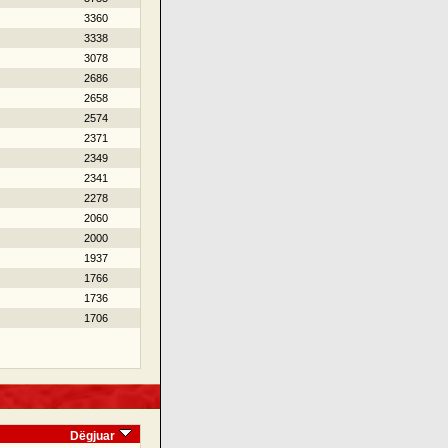
3360
3338
3078
2686
2658
2574
2371
2349
2341
2278
2060
2000
1937
1766
1736
1706
Dëgjuar