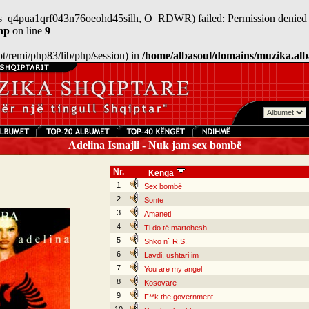
/sess_q4pua1qrf043n76oeohd45silh, O_RDWR) failed: Permission denied 
hp
on line
9
/opt/remi/php83/lib/php/session) in
/home/albasoul/domains/muzika.alb
Adelina Ismajli - Nuk jam sex bombë
Nr.
Kënga
1
Sex bombë
2
Sonte
3
Amaneti
4
Ti do të martohesh
5
Shko n` R.S.
6
Lavdi, ushtari im
7
You are my angel
8
Kosovare
9
F**k the government