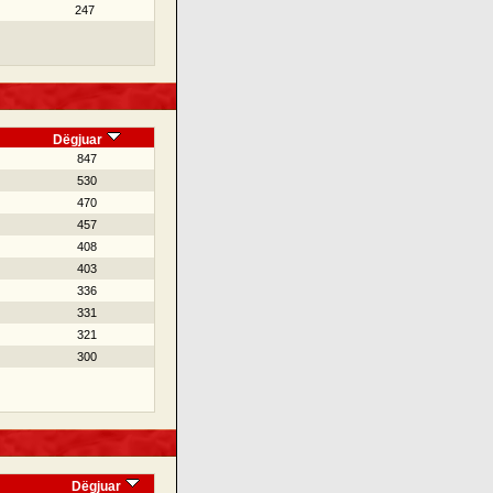
247
Dëgjuar
847
530
470
457
408
403
336
331
321
300
Dëgjuar