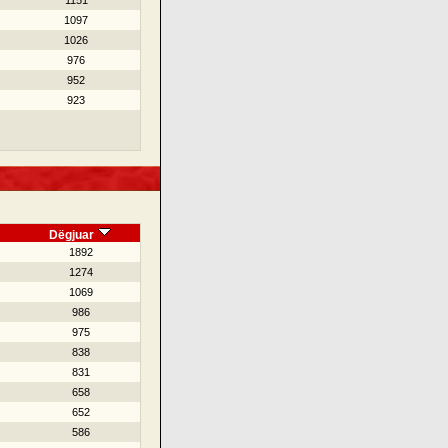
1151
1097
1026
976
952
923
Dëgjuar
1892
1274
1069
986
975
838
831
658
652
586