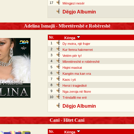
17
Mëngjezi nesër
Dëgjo Albumin
Adelina Ismajli - Mbretëreshë e Robëreshë
Nr.
Kënga
1
Dy motra, një frajer
2
Kur femra hakmerret
3
Vetëm për ty!
4
Mbretëreshë e robëreshë
5
Hiqini maskat
6
Kangën ma kan vra
7
Kaos i yti
8
Heroi i tragjedisë
9
Nga zeroja në fitore
10
Trëndafili me erë
Dëgjo Albumin
Cani - Hitet Cani
Nr.
Kënga