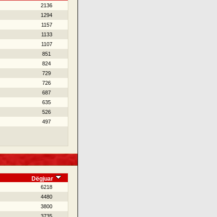
2136
1294
1157
1133
1107
851
824
729
726
687
635
526
497
Dëgjuar
6218
4480
3800
3735