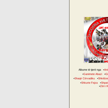
Albume të tjerë nga
•
Anit
•
Ganimete Abazi
•
Gil
•
Shaqir Cërvadiku
•
Shkëlzen
•
Shkurte Fejza
•
Shpat
•
Zëri i