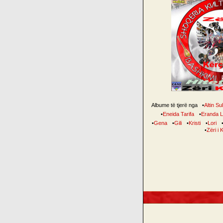
Albume të tjerë nga
•
Altin Su
•
Eneida Tarifa
•
Eranda L
•
Gena
•
Gili
•
Kristi
•
Lori
•
Zëri i