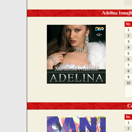
Adelina Ismajl
Nr.
1
2
3
4
5
6
7
8
9
10
Can
Nr.
1
2