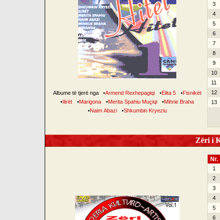
3
4
5
6
7
8
9
10
11
12
Albume të tjerë nga
•
Armend Rexhepagiqi
•
Elita 5
•
Fisnikët
•
Ilirët
•
Marigona
•
Merita Spahiu Muçiqi
•
Mihrie Braha
13
•
Naim Abazi
•
Shkumbin Kryeziu
Zëri i K
Nr.
1
2
3
4
5
6