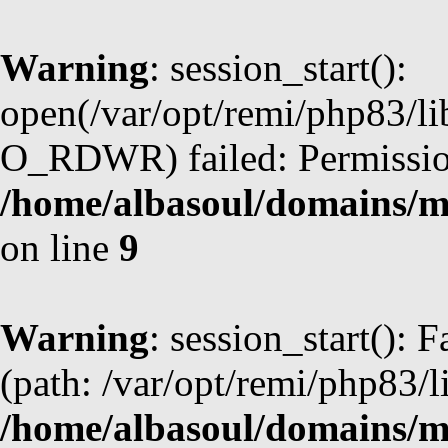
Warning
: session_start():
open(/var/opt/remi/php83/l
O_RDWR) failed: Permission
/home/albasoul/domains/m
on line
9
Warning
: session_start(): F
(path: /var/opt/remi/php83/l
/home/albasoul/domains/m