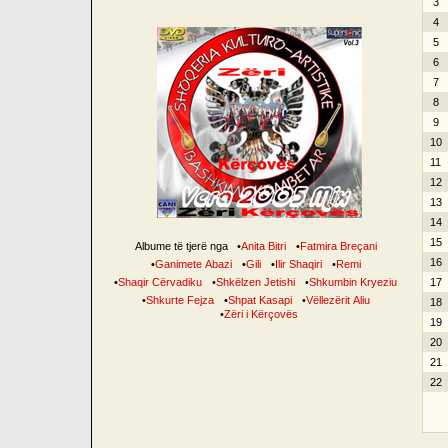
3
4
5
6
7
8
9
10
11
12
13
14
15
Albume të tjerë nga
•
Anita Bitri
•
Fatmira Breçani
16
•
Ganimete Abazi
•
Gili
•
Ilir Shaqiri
•
Remi
•
Shaqir Cërvadiku
•
Shkëlzen Jetishi
•
Shkumbin Kryeziu
17
•
Shkurte Fejza
•
Shpat Kasapi
•
Vëllezërit Aliu
18
•
Zëri i Kërçovës
19
20
21
22