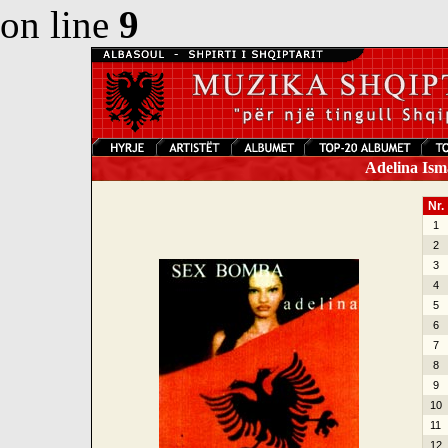
on line
9
Adelina Ism
Nr.
1
2
3
4
5
6
7
8
9
10
11
12