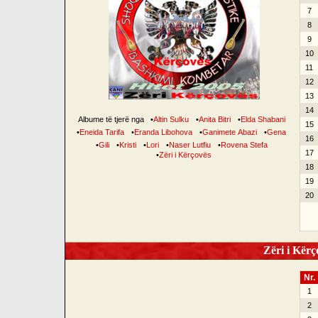
7
8
9
10
11
12
13
14
Albume të tjerë nga
•
Altin Sulku
•
Anita Bitri
•
Elda Shabani
15
•
Eneida Tarifa
•
Eranda Libohova
•
Ganimete Abazi
•
Gena
16
•
Gili
•
Kristi
•
Lori
•
Naser Lutfiu
•
Rovena Stefa
17
•
Zëri i Kërçovës
18
19
20
Zëri i Kërço
Nr.
1
2