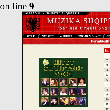
on line
9
Përmbledhje
Nr.
1
2
3
4
5
6
7
8
9
10
11
12