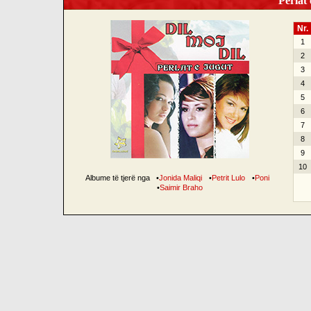
Perlat 
Nr.
1
2
3
4
5
6
7
8
9
10
Albume të tjerë nga
•
Jonida Maliqi
•
Petrit Lulo
•
Poni
•
Saimir Braho