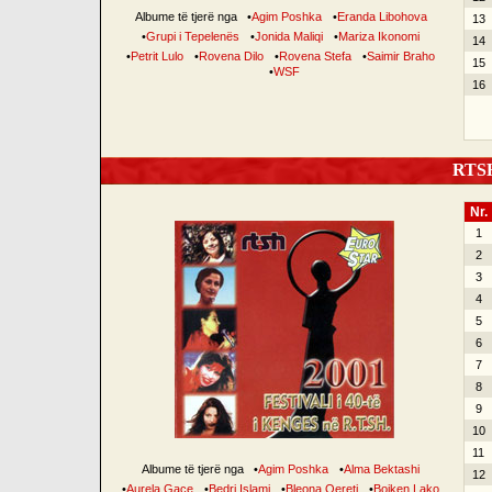
Albume të tjerë nga
•
Agim Poshka
•
Eranda Libohova
13
•
Grupi i Tepelenës
•
Jonida Maliqi
•
Mariza Ikonomi
14
•
Petrit Lulo
•
Rovena Dilo
•
Rovena Stefa
•
Saimir Braho
15
•
WSF
16
RTSH 
Nr.
1
2
3
4
5
6
7
8
9
10
11
Albume të tjerë nga
•
Agim Poshka
•
Alma Bektashi
12
•
Aurela Gaçe
•
Bedri Islami
•
Bleona Qereti
•
Bojken Lako