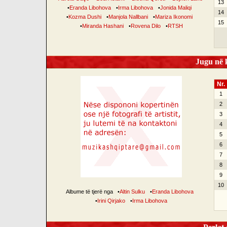
13
•
Eranda Libohova
•
Irma Libohova
•
Jonida Maliqi
14
•
Kozma Dushi
•
Manjola Nallbani
•
Mariza Ikonomi
15
•
Miranda Hashani
•
Rovena Dilo
•
RTSH
Jugu në k
Nr.
1
2
3
4
5
6
7
8
9
10
Albume të tjerë nga
•
Altin Sulku
•
Eranda Libohova
•
Irini Qirjako
•
Irma Libohova