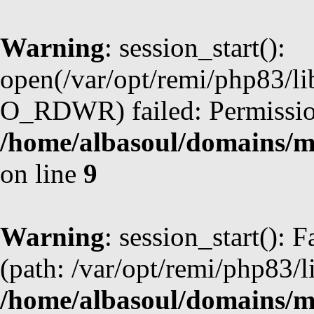
Warning
: session_start():
open(/var/opt/remi/php83/
O_RDWR) failed: Permission
/home/albasoul/domains/m
on line
9
Warning
: session_start(): F
(path: /var/opt/remi/php83/l
/home/albasoul/domains/m