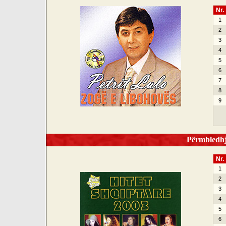
Nr.
1
2
3
4
5
6
7
8
9
Përmbledhje
Nr.
1
2
3
4
5
6