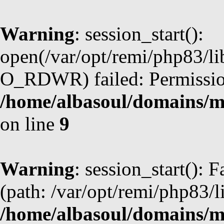
Warning
: session_start():
open(/var/opt/remi/php83/l
O_RDWR) failed: Permission
/home/albasoul/domains/m
on line
9
Warning
: session_start(): F
(path: /var/opt/remi/php83/l
/home/albasoul/domains/m