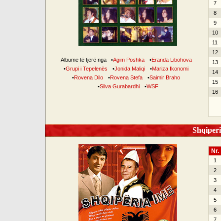
7
8
9
10
11
12
Albume të tjerë nga
•
Agim Poshka
•
Eranda Libohova
13
•
Grupi i Tepelenës
•
Jonida Maliqi
•
Mariza Ikonomi
14
•
Rovena Dilo
•
Rovena Stefa
•
Saimir Braho
15
•
Silva Gurabardhi
•
WSF
16
Shqiperi
Nr.
1
2
3
4
5
6
7