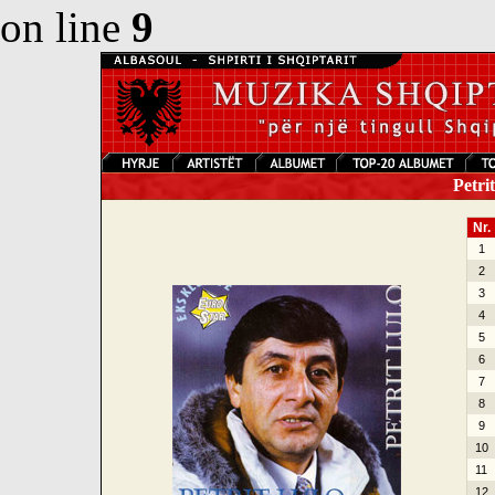
on line
9
Petrit
Nr.
1
2
3
4
5
6
7
8
9
10
11
12