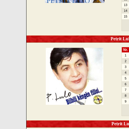
13
14
15
Petrit Lulo
Nr.
1
2
3
4
5
6
7
8
9
Petrit Lu