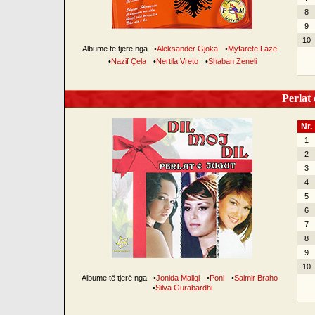
8
9
10
Albume të tjerë nga
•
Aleksandër Gjoka
•
Myfarete Laze
•
Nazif Çela
•
Nertila Vreto
•
Shaban Zeneli
Perlat 
Nr.
1
2
3
4
5
6
7
8
9
10
Albume të tjerë nga
•
Jonida Maliqi
•
Poni
•
Saimir Braho
•
Silva Gurabardhi