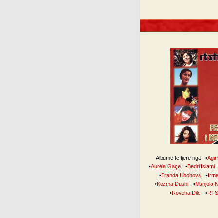
Albume të tjerë nga
•
Agi
•
Aurela Gaçe
•
Bedri Islami
•
Eranda Libohova
•
Irm
•
Kozma Dushi
•
Manjola N
•
Rovena Dilo
•
RT