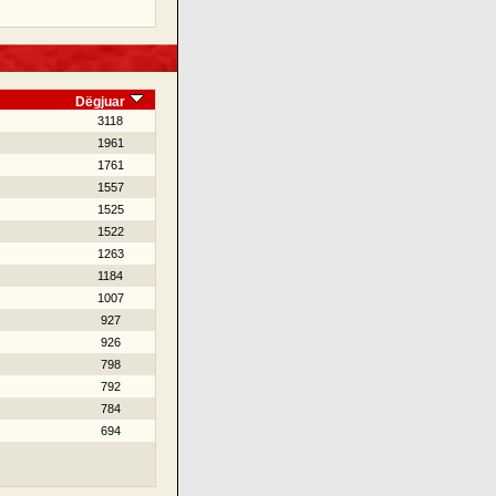
Dëgjuar
3118
1961
1761
1557
1525
1522
1263
1184
1007
927
926
798
792
784
694