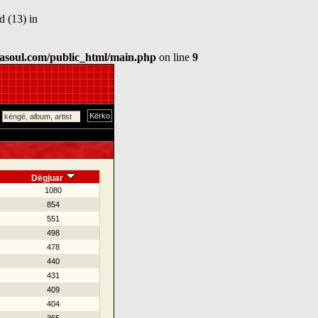
 (13) in
asoul.com/public_html/main.php
on line
9
Dëgjuar
1080
854
551
498
478
440
431
409
404