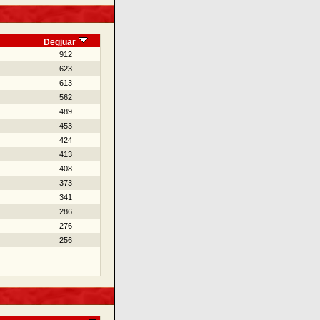
Dëgjuar
912
623
613
562
489
453
424
413
408
373
341
286
276
256