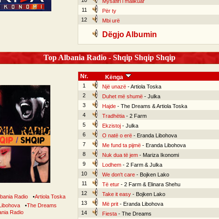
10
Mysafiri i mallkuar
11
Për ty
12
Mbi urë
Dëgjo Albumin
Top Albania Radio - Shqip Shqip Shqip
Nr.
Kënga
1
Një unazë
- Artiola Toska
2
Duhet më shumë
- Julka
3
Hajde
- The Dreams & Artiola Toska
4
Tradhëtia
- 2 Farm
5
Ekzistoj
- Julka
6
O natë o erë
- Eranda Libohova
7
Me fund ta pijmë
- Eranda Libohova
8
Nuk dua të jem
- Mariza Ikonomi
9
Lodhem
- 2 Farm & Julka
10
We don't care
- Bojken Lako
11
Të etur
- 2 Farm & Elinara Shehu
12
Take it easy
- Bojken Lako
lbania Radio
•
Artiola Toska
13
Më prit
- Eranda Libohova
Libohova
•
The Dreams
ania Radio
14
Fiesta
- The Dreams