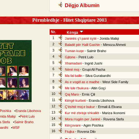
Dëgjo Albumin
Përmbledhje - Hitet Shqiptare 2003
Nr.
Kënga
1
Janinës ç'i panë sytë
- Jonida Maliqi
2
Baladë për Halil Gashin
- Mimoza Ahmeti
3
Tuman kuqe
- Saimir Braho
4
Gjitone
- Petrit Lulo
5
Xhamadani
- Ingrid Jushi
6
Nënë moj
- Grupi Ali Pasha
7
Ma fal ballin
- Silva Gurabardhi
8
As e vogël as e madhe
- West Side Family
9
Me lule t'bukura
- Altin Goçi
10
Qaj Maro
- Ernis Çili
11
Këngë kurbeti
- Eranda Libohova
12
Ç'është moj e bukur
- Ermali & Elvana
 Poshka
•
Eranda Libohova
13
Kur më zbrisje shkallët
- Mariza Ikonomi
nida Maliqi
•
Petrit Lulo
14
Mora rrugën per Janinë
- Rovena Stefa
 Stefa
•
Saimir Braho
15
Kërçovare
- Agim Poshka
bardhi
•
WSF
16
Ftujka
- Rovena Dilo