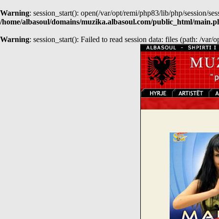
Warning
: session_start(): open(/var/opt/remi/php83/lib/php/sessio
/home/albasoul/domains/muzika.albasoul.com/public_html/main.p
Warning
: session_start(): Failed to read session data: files (path: /var