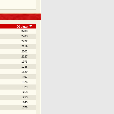
Dëgjuar
3200
2703
2422
2219
2202
2127
1973
1738
1629
1597
1576
1529
1450
1253
1245
1078