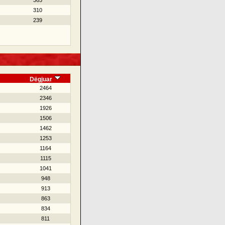
365
310
239
Dëgjuar
2464
2346
1926
1506
1462
1253
1164
1115
1041
948
913
863
834
811