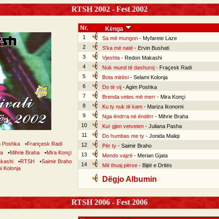
RTSH 2002 - Fest 2002
Nr.
Kënga
1
Sa më mungon
- Myfarete Laze
2
S'ka më natë
- Ervin Bushati
3
Vjeshta
- Redon Makashi
4
Nuk mund të dashuroj
- Fraçesk Radi
5
Bota mirësi
- Selami Kolonja
6
Do të vij
- Agim Poshka
7
Brenda vetes më merr
- Mira Konçi
8
Ku ty nuk të kam
- Mariza Ikonomi
9
Nga ëndrra në ëndërr
- Mihrie Braha
10
Kur gjen vetveten
- Juliana Pasha
11
Do humbas me ty
- Jonida Maliqi
 Poshka
•
Françesk Radi
12
Për ty
- Saimir Braho
ha
•
Mihrie Braha
•
Mira Konçi
13
Mendo vajzë
- Merian Gjata
kashi
•
RTSH
•
Saimir Braho
14
Më thuaj përse
- Bijtë e Dritës
i Kolonja
Dëgjo Albumin
RTSH 2006 - Fest 2006