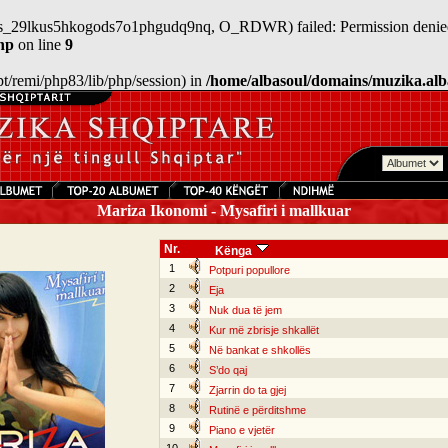
n/sess_29lkus5hkogods7o1phgudq9nq, O_RDWR) failed: Permission denied
hp
on line
9
/opt/remi/php83/lib/php/session) in
/home/albasoul/domains/muzika.alb
Mariza Ikonomi - Mysafiri i mallkuar
Nr.
Kënga
1
Potpuri popullore
2
Eja
3
Nuk dua të jem
4
Kur më zbrisje shkallët
5
Në bankat e shkollës
6
S’do qaj
7
Zjarrin do ta gjej
8
Rutinë e përditshme
9
Piano e vjetër