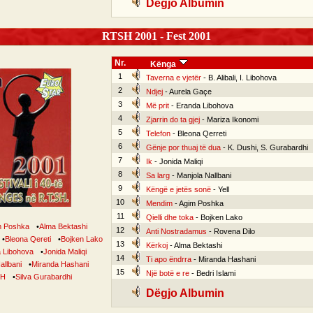
Dëgjo Albumin
RTSH 2001 - Fest 2001
Nr.
Kënga
1
Taverna e vjetër
- B. Alibali, I. Libohova
2
Ndjej
- Aurela Gaçe
3
Më prit
- Eranda Libohova
4
Zjarrin do ta gjej
- Mariza Ikonomi
5
Telefon
- Bleona Qerreti
6
Gënje por thuaj të dua
- K. Dushi, S. Gurabardhi
7
Ik
- Jonida Maliqi
8
Sa larg
- Manjola Nallbani
9
Këngë e jetës sonë
- Yell
10
Mendim
- Agim Poshka
11
Qielli dhe toka
- Bojken Lako
m Poshka
•
Alma Bektashi
12
Anti Nostradamus
- Rovena Dilo
•
Bleona Qereti
•
Bojken Lako
13
Kërkoj
- Alma Bektashi
a Libohova
•
Jonida Maliqi
14
Ti apo ëndrra
- Miranda Hashani
allbani
•
Miranda Hashani
15
Një botë e re
- Bedri Islami
SH
•
Silva Gurabardhi
Dëgjo Albumin