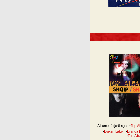
Albume të tjerë nga
•
Top A
•
Bojken Lako
•
Eranda 
•
Top Alb