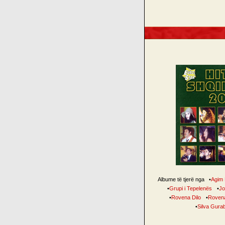
Albume të tjerë nga
•
Agim
•
Grupi i Tepelenës
•
Jo
•
Rovena Dilo
•
Rovena
•
Silva Gura